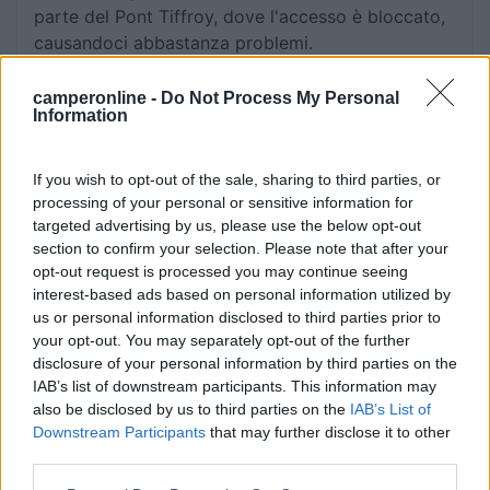
parte del Pont Tiffroy, dove l'accesso è bloccato,
causandoci abbastanza problemi.
camperonline -
Accessibilità
Caratteristiche
Do Not Process My Personal
Pulizia
Information
26/04/2019 9:48
Fak J
If you wish to opt-out of the sale, sharing to third parties, or
processing of your personal or sensitive information for
targeted advertising by us, please use the below opt-out
il campeggio è piuttosto caro (€10,20 a caravan +
section to confirm your selection. Please note that after your
€3.20 a persona, €2.20 bambini sopra i 4 anni).
opt-out request is processed you may continue seeing
Subito fuori il parcheggio per auto (a pagamento
interest-based ads based on personal information utilized by
solo giorni feriali) c'è l'area utilizzata da tanti
us or personal information disclosed to third parties prior to
camper (ne abbiamo trovati 10), con carico e
your opt-out. You may separately opt-out of the further
scarico gratuito. A 5 minuti dal centro e dal
disclosure of your personal information by third parties on the
bellissimo parco dei cigni.
IAB’s list of downstream participants. This information may
also be disclosed by us to third parties on the
IAB’s List of
Downstream Participants
that may further disclose it to other
Posizione
Prezzo
Servizi
third parties.