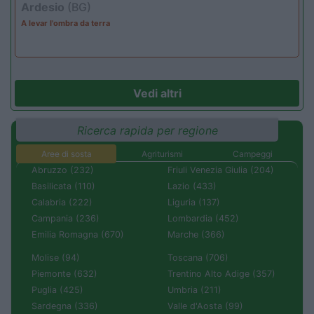
Ardesio
(BG)
A levar l'ombra da terra
Vedi altri
Ricerca rapida per regione
Aree di sosta
Agriturismi
Campeggi
Abruzzo (232)
Friuli Venezia Giulia (204)
Basilicata (110)
Lazio (433)
Calabria (222)
Liguria (137)
Campania (236)
Lombardia (452)
Emilia Romagna (670)
Marche (366)
Molise (94)
Toscana (706)
Piemonte (632)
Trentino Alto Adige (357)
Puglia (425)
Umbria (211)
Sardegna (336)
Valle d'Aosta (99)