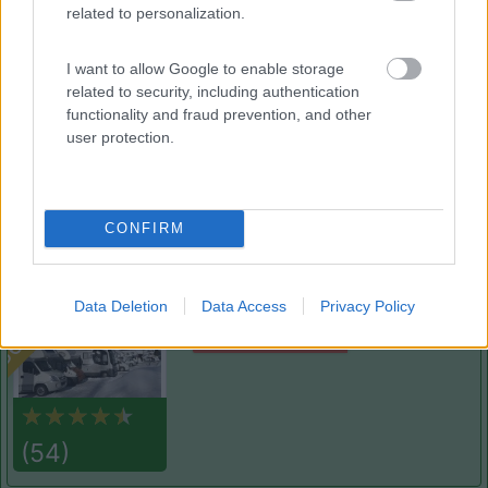
related to personalization.
13/07/2010 11:47
nomade51
I want to allow Google to enable storage
Pianeggiante, ombreggiata, tranquilla.
related to security, including authentication
functionality and fraud prevention, and other
Caratteristiche
user protection.
Segnalati nei dintorni
CONFIRM
Card
Area camper Tschaval
9
enefit
Data Deletion
Data Access
Privacy Policy
Gressoney La Trinité
(AO)
Area di sosta
(54)