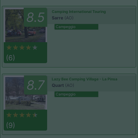
Camping International Touring
8.5
Sarre
(AO)
Campeggio
(6)
Lazy Bee Camping Village - La Pinsa
8.7
Quart
(AO)
Campeggio
(9)