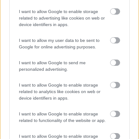
Informazioni al 2017 obsolete.Tutti i servizi
I want to allow Google to enable storage
elencati sono ora (probabilmente) riservati ai
related to advertising like cookies on web or
device identifiers in apps.
clienti del campeggio comunale.Gli stalli nell'area
esterna sono a pagamento (9.00 - 19.00, lun -
sab). Scarico possibile. Area trascurata e
I want to allow my user data to be sent to
Google for online advertising purposes.
discretamente sporca, in riva alla Mosella.
I want to allow Google to send me
Accessibilità
Gestione
Posizione
Prezzo
Pulizia
personalized advertising.
Servizi
I want to allow Google to enable storage
06/11/2014 10:53
related to analytics like cookies on web or
monalisa
device identifiers in apps.
tranquilla, fine settimana affollata.
I want to allow Google to enable storage
related to functionality of the website or app.
Caratteristiche
I want to allow Google to enable storage