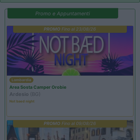
Promo e Appuntamenti
PROMO
Fino al 23/08/26
Lombardia
Area Sosta Camper Orobie
Ardesio
(BG)
Not baed night
PROMO
Fino al 09/08/26