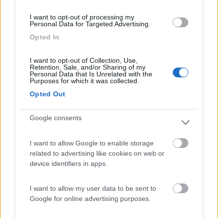
13/08/2018 23:42
perilmondo
I want to opt-out of processing my
Personal Data for Targeted Advertising.
Molto comodo per raggiungere il centro a piedi
Opted In
con una passeggiata sul lungo fiume Elba. C'è una
colonnina per l'elettricità chiusa a chiave. Molto
I want to opt-out of Collection, Use,
ombreggiata.
Retention, Sale, and/or Sharing of my
Personal Data that Is Unrelated with the
Purposes for which it was collected.
Caratteristiche
Posizione
Servizi
Opted Out
Google consents
Segnalati nei dintorni
I want to allow Google to enable storage
related to advertising like cookies on web or
Camping Toblacher See
8.2
device identifiers in apps.
Dobbiaco
(BZ)
Campeggio
I want to allow my user data to be sent to
Google for online advertising purposes.