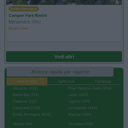
Emilia Romagna
Camper Park Rimini
Miramare
(RN)
Benefit Card
Vedi altri
Ricerca rapida per regione
Aree di sosta
Agriturismi
Campeggi
Abruzzo (232)
Friuli Venezia Giulia (204)
Basilicata (110)
Lazio (433)
Calabria (222)
Liguria (137)
Campania (236)
Lombardia (452)
Emilia Romagna (670)
Marche (366)
Molise (94)
Toscana (706)