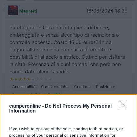
18/08/2024 18:30
Mauretti
Parcheggio in terra battuta pieno di buche,
ombreggiato e senza alcun tipo di recinzione o
controllo accesso. Costo 15,00 euro/24h da
pagare alla colonnina con carta di credito e
possibilità di allaccio elettrico. Ottimo per visitare
la città. Presenza di alcuni nomadi che però non
hanno dato alcun fastidio.
Accessibilità
Caratteristiche
Gestione
Posizione
Prezzo
Pulizia
Servizi
camperonline -
Do Not Process My Personal
Information
22/08/2023 16:18
lldlbp
If you wish to opt-out of the sale, sharing to third parties, or
È un semplice parcheggio, comodo per visitare la
processing of your personal or sensitive information for