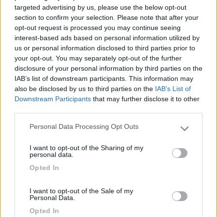
città. Il costo a oggi è di € 15,00 per 24 ore.
targeted advertising by us, please use the below opt-out
Corrente € 5,00 al giorno.
section to confirm your selection. Please note that after your
opt-out request is processed you may continue seeing
interest-based ads based on personal information utilized by
Posizione
Prezzo
Servizi
us or personal information disclosed to third parties prior to
your opt-out. You may separately opt-out of the further
disclosure of your personal information by third parties on the
29/08/2018 15:46
Accendino
IAB’s list of downstream participants. This information may
also be disclosed by us to third parties on the
IAB’s List of
Sosta al limite della decenza. È un parcheggio su
Downstream Participants
that may further disclose it to other
terra battuta senza recinzione con una zona
third parties.
riservata a veicoli ricreativi, ove è possibile anche
Personal Data Processing Opt Outs
il collegamento elettrico che però costa 5 €/gg.
Please note that this website/app uses one or more Google
services and may gather and store information including but
La sosta, ombreggiata, costa invece 12 €.
I want to opt-out of the Sharing of my
not limited to your visit or usage behaviour. You may click to
Attenzione, si paga al parchimetro con le
personal data.
grant or deny consent to Google and its third-party tags to
monetine!
Opted In
use your data for below specified purposes in below Google
consent section.
Caratteristiche
Prezzo
Servizi
I want to opt-out of the Sale of my
Personal Data.
Opted In