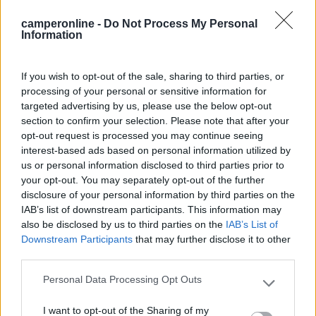
dove l'accesso è con chiave. Ci si deve registrare
camperonline -
Do Not Process My Personal
alle terme. Orario di reception dalle 10 alle 21.
Information
Disponibile lavatrice ed asciugatrice a 2€. Costo
10€ per la sosta giornaliera. Elettricità 1€ per 12
If you wish to opt-out of the sale, sharing to third parties, or
ore. Se andate alle terme segnalare che siete
processing of your personal or sensitive information for
nell'area camper per avere un piccolo sconto.
targeted advertising by us, please use the below opt-out
Consigliato per soste di relax. Terme molto adatte
section to confirm your selection. Please note that after your
per i bambini.
opt-out request is processed you may continue seeing
interest-based ads based on personal information utilized by
us or personal information disclosed to third parties prior to
Accessibilità
Caratteristiche
Posizione
Prezzo
your opt-out. You may separately opt-out of the further
Pulizia
Servizi
disclosure of your personal information by third parties on the
IAB’s list of downstream participants. This information may
also be disclosed by us to third parties on the
IAB’s List of
27/07/2017 23:05
Fede2013
Downstream Participants
that may further disclose it to other
third parties.
Mi sono trovato benissimo, area servita come un
Personal Data Processing Opt Outs
Please note that this website/app uses one or more Google
campeggio ma con un costo molto più basso
services and may gather and store information including but
I want to opt-out of the Sharing of my
not limited to your visit or usage behaviour. You may click to