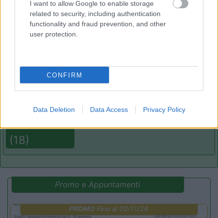
I want to allow Google to enable storage
related to security, including authentication
functionality and fraud prevention, and other
(3)
user protection.
Caravan Park Sexten
8.2
CONFIRM
Sesto
(BZ)
Campeggio
Data Deletion
Data Access
Privacy Policy
(18)
Promo e Appuntamenti
PROMO
Fino al 02/11/26