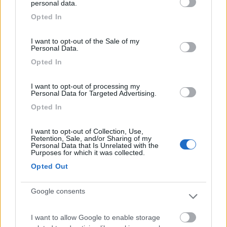
personal data.
Prezzo
Servizi
grant or deny consent to Google and its third-party tags to
Opted In
use your data for below specified purposes in below Google
consent section.
I want to opt-out of the Sale of my
Segnalati nei dintorni
Personal Data.
Opted In
Camping Hotel Loewenhof
7.8
I want to opt-out of processing my
Varna
(BZ)
Personal Data for Targeted Advertising.
Campeggio
Opted In
I want to opt-out of Collection, Use,
Retention, Sale, and/or Sharing of my
Personal Data that Is Unrelated with the
(13)
Purposes for which it was collected.
Opted Out
Camping Toblacher See
8.2
Google consents
Dobbiaco
(BZ)
Campeggio
I want to allow Google to enable storage