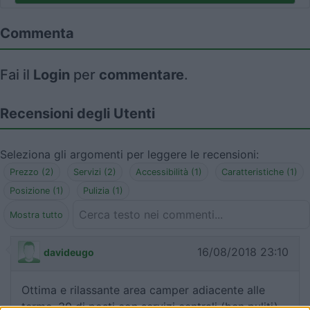
Commenta
Fai il
Login
per
commentare
.
Recensioni degli Utenti
Seleziona gli argomenti per leggere le recensioni:
Prezzo (2)
Servizi (2)
Accessibilità (1)
Caratteristiche (1)
Posizione (1)
Pulizia (1)
Mostra tutto
16/08/2018 23:10
davideugo
Ottima e rilassante area camper adiacente alle
terme. 30 di posti con servizi centrali (ben puliti)