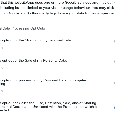
 that this website/app uses one or more Google services and may gath
including but not limited to your visit or usage behaviour. You may click 
ato:
04/09/2017 10:
 to Google and its third-party tags to use your data for below specifi
ogle consent section.
ico, scarico e corrente. 7 euro a notte, passa un addetto a
l Data Processing Opt Outs
 Tranquillissima e pulita, su prato in riva al fiume è anche
 Vicina al paese che però è molto piccolo e non offre gra
o opt-out of the Sharing of my personal data.
ecessaria una presa shuko.
In
Prezzo
Pulizia
Servizi
o opt-out of the Sale of my Personal Data.
In
ntato:
18/04/2015 11:
to opt-out of processing my Personal Data for Targeted
ing.
lissima
In
o opt-out of Collection, Use, Retention, Sale, and/or Sharing
ersonal Data that Is Unrelated with the Purposes for which it
lected.
:
26/05/2010 14: