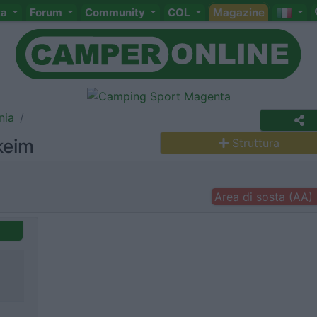
ta
Forum
Community
COL
Magazine
nia
keim
Struttura
Area di sosta (AA)