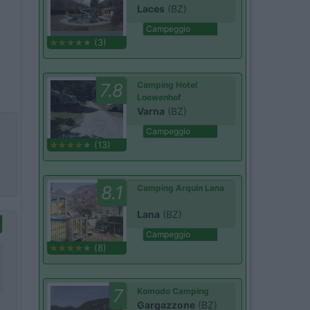
Laces
(BZ)
Campeggio
(3)
7.8
Camping Hotel
Loewenhof
Varna
(BZ)
Campeggio
(13)
8.1
Camping Arquin Lana
Lana
(BZ)
Campeggio
(8)
7
Komodo Camping
Gargazzone
(BZ)