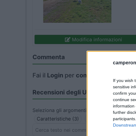
Modifica informazioni
Commenta
camperonl
Fai il
Login
per
commentare
.
If you wish 
sensitive in
Recensioni degli Utenti
confirm you
continue se
information 
Seleziona gli argomenti per leggere le recens
further disc
Caratteristiche (3)
Posizione (2)
Prez
participants
Downstream 