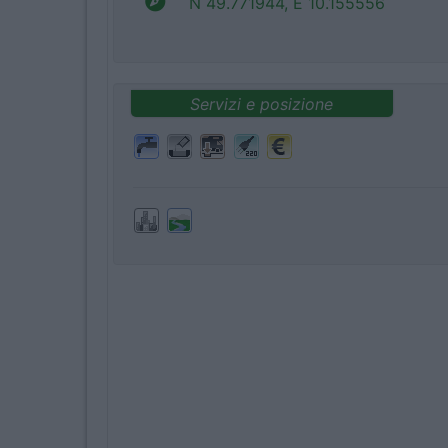
N 49.771944, E 10.155556
Servizi e posizione