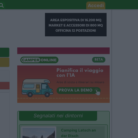
Accedi
Segnalati nei dintorni
Camping Latsch an
der Etsch