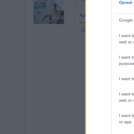
Opted 
Appartata e tranquilla su
Google 
Caratteristiche
Posizione
I want t
web or d
I want t
purpose
I want 
I want t
web or d
I want t
or app.