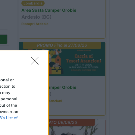
Lombardia
Area Sosta Camper Orobie
Ardesio
(BG)
Riscopri Ardesio
PROMO
Fino al 27/08/26
sonal or
Lombardia
ection to
Area Sosta Camper Orobie
ou may
Ardesio
(BG)
 personal
Caccia ai tesori arancioni
out of the
 downstream
B’s List of
EVENTO
09/08/26