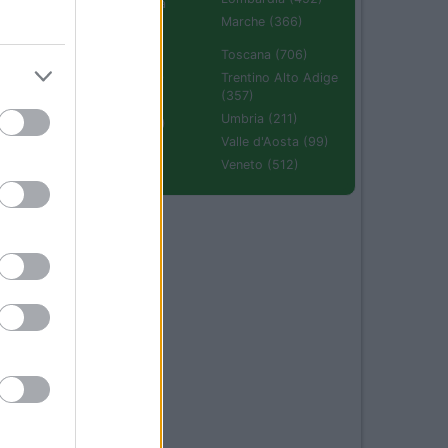
Emilia Romagna
(670)
Marche (366)
Molise (94)
Toscana (706)
Piemonte (632)
Trentino Alto Adige
(357)
Puglia (425)
Umbria (211)
Sardegna (336)
Valle d'Aosta (99)
Sicilia (511)
Veneto (512)