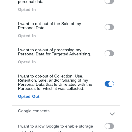
personal data.
grant or deny consent to Google and its third-party tags to
Al sole ma comodo per il visitare centro. Siamo
Opted In
use your data for below specified purposes in below Google
rimasti qui solo una mattina perchè caldissimo e
consent section.
sotto la randa del sole. Con 2 bimbi piccoli è
I want to opt-out of the Sale of my
Personal Data.
sconsigliatissimo. Comodo però per visitare il
Opted In
paesino, molto carino. Abbiamo sostato 4 ore e 15
minuti, e il parcheggio non è a ore bensì o 4 ore o
I want to opt-out of processing my
tutto il giorno e noi abbiamo pagato tariffa intera.
Personal Data for Targeted Advertising.
Opted In
Caratteristiche
Posizione
Prezzo
I want to opt-out of Collection, Use,
Retention, Sale, and/or Sharing of my
13/08/2018 12:59
Chiara Celeste
Personal Data that Is Unrelated with the
Purposes for which it was collected.
Opted Out
Un parcheggio, ok per visitare il centro ma non
per dormirci con bimbi piccoli, sotto il sole -
Google consents
niente ombra, quando ci siamo stati noi faceva
caldissimo. Attenzione: da Landsbger fino ad
I want to allow Google to enable storage
Augusta non ci sono campeggi né soste camper...