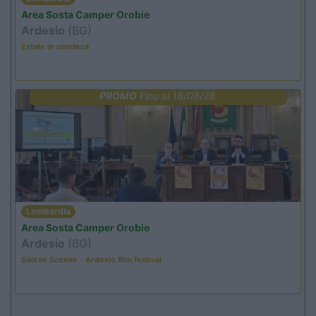
Area Sosta Camper Orobie
Ardesio
(BG)
Estate in cineteca
PROMO
Fino al 18/08/26
Lombardia
Area Sosta Camper Orobie
Ardesio
(BG)
Sacrae Scenae - Ardesio film festival