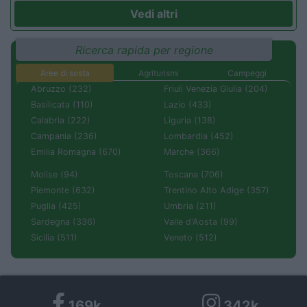
Vedi altri
Ricerca rapida per regione
Aree di sosta
Agriturismi
Campeggi
Abruzzo (232)
Friuli Venezia Giulia (204)
Basilicata (110)
Lazio (433)
Calabria (222)
Liguria (138)
Campania (236)
Lombardia (452)
Emilia Romagna (670)
Marche (366)
Molise (94)
Toscana (706)
Piemonte (632)
Trentino Alto Adige (357)
Puglia (425)
Umbria (211)
Sardegna (336)
Valle d'Aosta (99)
Sicilia (511)
Veneto (512)
169k
342k