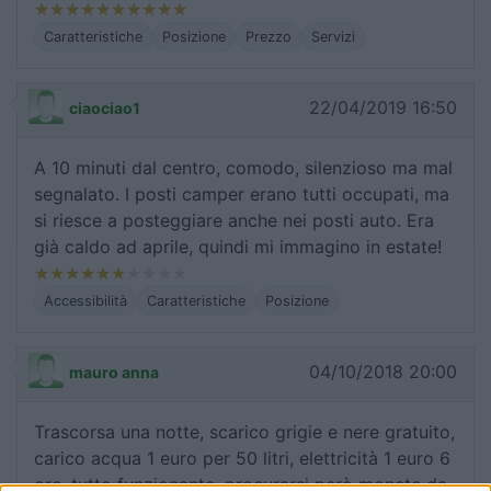
Caratteristiche
Posizione
Prezzo
Servizi
22/04/2019 16:50
ciaociao1
A 10 minuti dal centro, comodo, silenzioso ma mal
segnalato. I posti camper erano tutti occupati, ma
si riesce a posteggiare anche nei posti auto. Era
già caldo ad aprile, quindi mi immagino in estate!
Accessibilità
Caratteristiche
Posizione
04/10/2018 20:00
mauro anna
Trascorsa una notte, scarico grigie e nere gratuito,
carico acqua 1 euro per 50 litri, elettricità 1 euro 6
ore, tutto funzionante, procurarsi però monete da