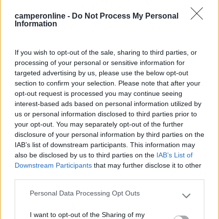
1 euro, non accetta altri tagli; a differenza di
camperonline -
Do Not Process My Personal
quanto riportato sui cartelli abbiamo pagato 10
Information
euro per 24 ore di sosta.
If you wish to opt-out of the sale, sharing to third parties, or
Prezzo
Servizi
processing of your personal or sensitive information for
targeted advertising by us, please use the below opt-out
section to confirm your selection. Please note that after your
20/09/2018 12:15
melissa07
opt-out request is processed you may continue seeing
interest-based ads based on personal information utilized by
Area sosta poco segnalata quindi un po' difficile
us or personal information disclosed to third parties prior to
your opt-out. You may separately opt-out of the further
da trovare. Nel complesso comoda per visitare la
disclosure of your personal information by third parties on the
città e molto tranquilla. Camper service non
IAB’s list of downstream participants. This information may
funzionante.
also be disclosed by us to third parties on the
IAB’s List of
Downstream Participants
that may further disclose it to other
Accessibilità
Caratteristiche
Posizione
Servizi
third parties.
Personal Data Processing Opt Outs
Please note that this website/app uses one or more Google
19/08/2018 23:15
Sara Reggio Em
services and may gather and store information including but
I want to opt-out of the Sharing of my
not limited to your visit or usage behaviour. You may click to