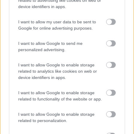
related to advertising like cookies on web or
device identifiers in apps.
Caratteristiche
Posizione
I want to allow my user data to be sent to
Google for online advertising purposes.
29/04/2018 8:35
turcoengine
I want to allow Google to send me
Area per camper all'interno del parcheggio, pulita,
personalized advertising.
curata, economica ma con acqua, WC e 220 a
pagamento. Comodissima per il bel centro storico
I want to allow Google to enable storage
related to analytics like cookies on web or
Posizione
Prezzo
Pulizia
Servizi
device identifiers in apps.
I want to allow Google to enable storage
27/04/2018 15:26
amnto
related to functionality of the website or app.
In un grande parcheggio, 10 posti camper con
I want to allow Google to enable storage
allaccio alla corrente. I posti sono un po' in
related to personalization.
pendenza su blocchetti. Vicina al centro