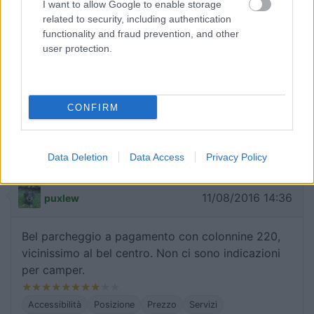
I want to allow Google to enable storage
Caratteristiche
Posizione
Servizi
related to security, including authentication
functionality and fraud prevention, and other
user protection.
28/08/2016 19:13
giulioalpi
Comoda vicino al centro, non segnalato, carico a
CONFIRM
pagamento, scarico gratuito
Accessibilità
Posizione
Prezzo
Servizi
Data Deletion
Data Access
Privacy Policy
11/08/2016 14:36
puxlew
Bel parcheggio a pagamento con colonnine 220,
vicinissimo al bel centro. Non ci sono indicazioni
per camper.
Accessibilità
Posizione
Prezzo
Servizi