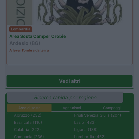
Lombardia
Area Sosta Camper Orobie
Ardesio
(BG)
A levar l'ombra da terra
Vedi altri
Ricerca rapida per regione
Aree di sosta
Agriturismi
Campeggi
Abruzzo (232)
Friuli Venezia Giulia (204)
Basilicata (110)
Lazio (433)
Calabria (222)
Liguria (138)
Campania (236)
Lombardia (452)