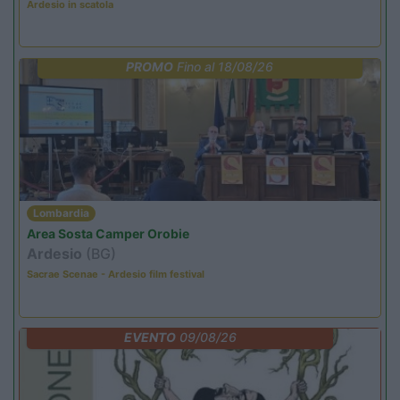
Ardesio in scatola
PROMO
Fino al 18/08/26
Lombardia
Area Sosta Camper Orobie
Ardesio
(BG)
Sacrae Scenae - Ardesio film festival
EVENTO
09/08/26