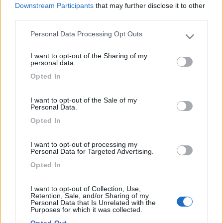
Downstream Participants
that may further disclose it to other
Fantastica posizione per vedere il passaggio delle
third parties.
navi nel canale
Personal Data Processing Opt Outs
Please note that this website/app uses one or more Google
services and may gather and store information including but
Posizione
I want to opt-out of the Sharing of my
not limited to your visit or usage behaviour. You may click to
personal data.
grant or deny consent to Google and its third-party tags to
Opted In
use your data for below specified purposes in below Google
24/01/2011 0:29
Yuma-58
consent section.
I want to opt-out of the Sale of my
Personal Data.
Opted In
Posizione
I want to opt-out of processing my
Personal Data for Targeted Advertising.
Segnalati nei dintorni
Opted In
I want to opt-out of Collection, Use,
Retention, Sale, and/or Sharing of my
Camping Hotel Loewenhof
7.8
Personal Data that Is Unrelated with the
Varna
(BZ)
Purposes for which it was collected.
Campeggio