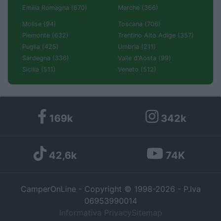
Emilia Romagna (670)
Marche (366)
Molise (94)
Toscana (706)
Piemonte (632)
Trentino Alto Adige (357)
Puglia (425)
Umbria (211)
Sardegna (336)
Valle d'Aosta (99)
Sicilia (511)
Veneto (512)
169k
342k
42,6k
74K
CamperOnLine - Copyright © 1998-2026 - P.Iva
06953990014
Informativa Privacy
Sitemap