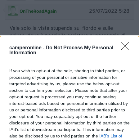
25/07/2022 5:28
OnTheRoadAgain
Vale solo la vista stupenda sul fiordo e sulle
chiuse, dove è possibile assistere al passaggio di
enormi navi a pochi metri di distanza. Per il resto
camperonline -
Do Not Process My Personal
piazzole risicate, no carico/scarico, corrente 5
Information
euro. Il centro di Kiel è distante, raggiungibile col
bus 11, con fermata vicino ai supermercati, che
If you wish to opt-out of the sale, sharing to third parties, or
distano oltre un chilometro. Affianco alla sosta,
processing of your personal or sensitive information for
chioschetto che prepara piattini di pesce da
targeted advertising by us, please use the below opt-out
degustare ai tavolini con vista fiordo.
section to confirm your selection. Please note that after your
opt-out request is processed you may continue seeing
Accessibilità
Posizione
Prezzo
Punto ristoro
Servizi
interest-based ads based on personal information utilized by
us or personal information disclosed to third parties prior to
Trasporti
your opt-out. You may separately opt-out of the further
disclosure of your personal information by third parties on the
IAB’s list of downstream participants. This information may
30/09/2013 15:29
Top Class 160
also be disclosed by us to third parties on the
IAB’s List of