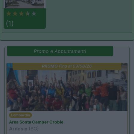
(1)
Promo e Appuntamenti
PROMO
Fino al 09/08/26
Lombardia
Area Sosta Camper Orobie
Ardesio
(BG)