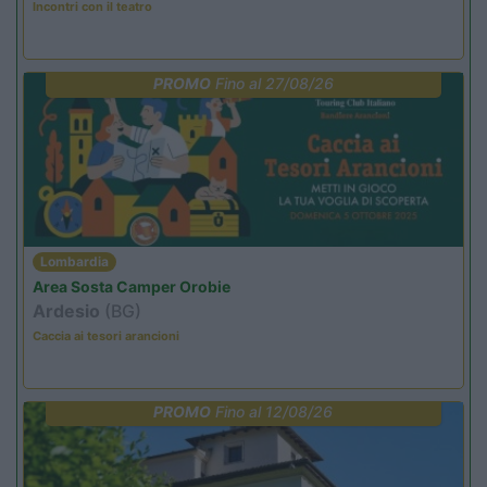
Incontri con il teatro
PROMO
Fino al 27/08/26
Lombardia
Area Sosta Camper Orobie
Ardesio
(BG)
Caccia ai tesori arancioni
PROMO
Fino al 12/08/26