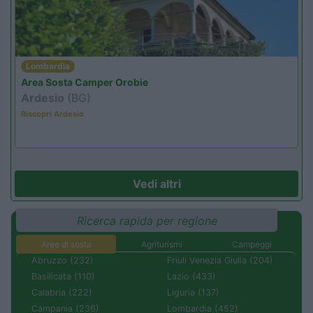
Lombardia
Area Sosta Camper Orobie
Ardesio
(BG)
Riscopri Ardesio
Vedi altri
Ricerca rapida per regione
Aree di sosta
Agriturismi
Campeggi
Abruzzo (232)
Friuli Venezia Giulia (204)
Basilicata (110)
Lazio (433)
Calabria (222)
Liguria (137)
Campania (236)
Lombardia (452)