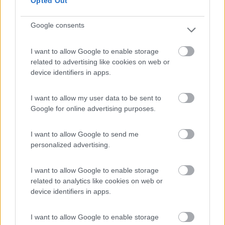
Opted Out
Google consents
(34)
I want to allow Google to enable storage
related to advertising like cookies on web or
device identifiers in apps.
Agriturismo Biologico Fontanelle
8.5
Otranto
(LE)
I want to allow my user data to be sent to
Google for online advertising purposes.
Area di sosta
I want to allow Google to send me
personalized advertising.
(93)
I want to allow Google to enable storage
related to analytics like cookies on web or
device identifiers in apps.
Village Camping Park Shadak
6.3
Porto Cesareo
(LE)
I want to allow Google to enable storage
Campeggio