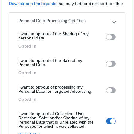
Downstream Participants
that may further disclose it to other
13/06/2017 9:19
clarc
third parties.
Personal Data Processing Opt Outs
Please note that this website/app uses one or more Google
E un ottimo punto sosta per visitare Salonicco, in
services and may gather and store information including but
scooter 19 km in alternativa Bus di linea. È tutto
I want to opt-out of the Sharing of my
not limited to your visit or usage behaviour. You may click to
come scritto sul cartello, personale gentile e
personal data.
grant or deny consent to Google and its third-party tags to
disponibile. Se avete problemi tecnici sul camper
Opted In
use your data for below specified purposes in below Google
sicuramente sarà risolto con professionalità e
consent section.
rapidità, provato personalmente
I want to opt-out of the Sale of my
Personal Data.
Opted In
Accoglienza
Posizione
Servizi
Trasporti
I want to opt-out of processing my
Personal Data for Targeted Advertising.
Segnalati nei dintorni
Opted In
I want to opt-out of Collection, Use,
Retention, Sale, and/or Sharing of my
Tenuta L'Alba di Monte Matino
8.8
Personal Data that Is Unrelated with the
Otranto
(LE)
Purposes for which it was collected.
Area di sosta