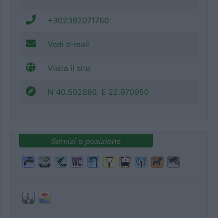
+302392071760
Vedi e-mail
Visita il sito
N 40.502680, E 22.970950
Servizi e posizione