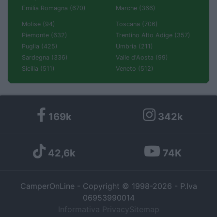
Emilia Romagna (670)
Marche (366)
Molise (94)
Toscana (706)
Piemonte (632)
Trentino Alto Adige (357)
Puglia (425)
Umbria (211)
Sardegna (336)
Valle d'Aosta (99)
Sicilia (511)
Veneto (512)
169k
342k
42,6k
74K
CamperOnLine - Copyright © 1998-2026 - P.Iva
06953990014
Informativa Privacy
Sitemap