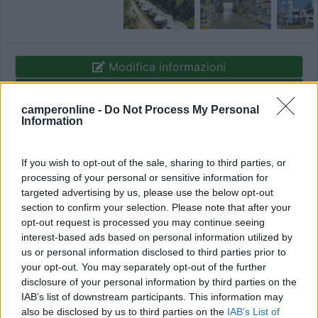
Modifica informazioni
Carica foto
camperonline -
Do Not Process My Personal
Information
Commenta
If you wish to opt-out of the sale, sharing to third parties, or
Fai il
Login
per
commentare
.
processing of your personal or sensitive information for
targeted advertising by us, please use the below opt-out
section to confirm your selection. Please note that after your
Recensioni degli Utenti
opt-out request is processed you may continue seeing
interest-based ads based on personal information utilized by
us or personal information disclosed to third parties prior to
Seleziona gli argomenti per leggere le recensioni:
your opt-out. You may separately opt-out of the further
Accoglienza (1)
Posizione (1)
Servizi (1)
Trasporti (1)
disclosure of your personal information by third parties on the
IAB’s list of downstream participants. This information may
Mostra tutto
also be disclosed by us to third parties on the
IAB’s List of