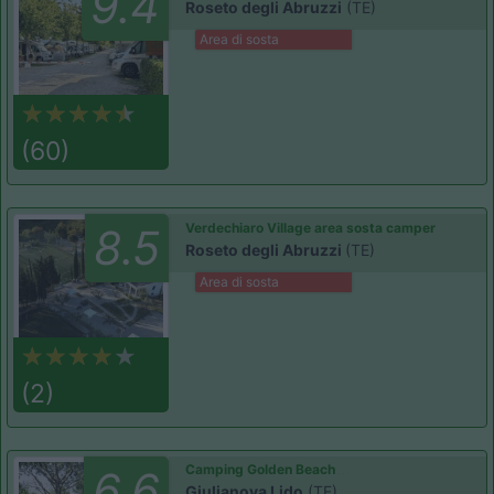
9.4
Roseto degli Abruzzi
(TE)
Area di sosta
(60)
Verdechiaro Village area sosta camper
8.5
Roseto degli Abruzzi
(TE)
Area di sosta
(2)
Camping Golden Beach
6.6
Giulianova Lido
(TE)