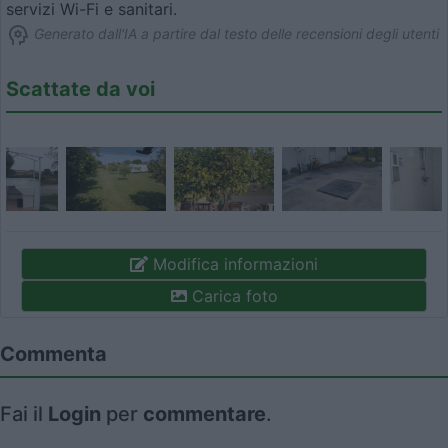
servizi Wi-Fi e sanitari.
Generato dall'IA a partire dal testo delle recensioni degli utenti
Scattate da voi
Modifica informazioni
Carica foto
Commenta
Fai il
Login
per
commentare
.