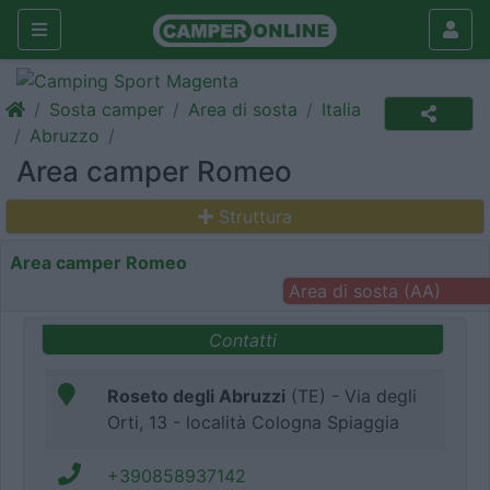
Sosta camper
Area di sosta
Italia
Abruzzo
Area camper Romeo
Struttura
Area camper Romeo
Area di sosta (AA)
Contatti
Roseto degli Abruzzi
(TE) - Via degli
Orti, 13 - località Cologna Spiaggia
+390858937142