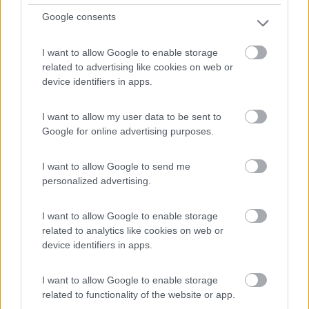
e cortesia assicurata, tutti i comfort assicurati.
Google consents
Insomma, non manca nulla!
I want to allow Google to enable storage
Accoglienza
Posizione
Prezzo
Servizi
related to advertising like cookies on web or
device identifiers in apps.
24/06/2019 20:20
Fabiog69
I want to allow my user data to be sent to
Google for online advertising purposes.
Posto tranquillo e discreto, Romeo e sua moglie
sono due persone splendide e generose. Il
I want to allow Google to send me
ristorante ottimo ed economico, il mare a 500 mt
personalized advertising.
con spiaggia libera ed attrezzata.
Consigliatissimo!
I want to allow Google to enable storage
related to analytics like cookies on web or
Accoglienza
Caratteristiche
Posizione
Prezzo
device identifiers in apps.
Punto ristoro
I want to allow Google to enable storage
related to functionality of the website or app.
08/01/2018 20:02
fabriziopoggi