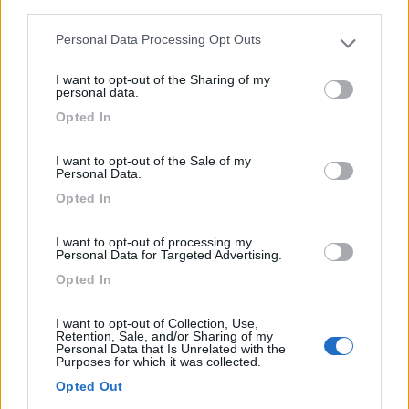
third parties.
dei prodotti loro per chi è interessato ai prodotti
Personal Data Processing Opt Outs
locali.
Please note that this website/app uses one or more Google
services and may gather and store information including but
I want to opt-out of the Sharing of my
not limited to your visit or usage behaviour. You may click to
Accoglienza
Caratteristiche
Posizione
Pulizia
personal data.
grant or deny consent to Google and its third-party tags to
Punto vendita
Servizi
Opted In
use your data for below specified purposes in below Google
consent section.
I want to opt-out of the Sale of my
22/12/2020 11:03
Popys
Personal Data.
Opted In
Ottima area sosta, gestori cordiali buona la pizza
I want to opt-out of processing my
e gli arrosticini al ristorante.
Personal Data for Targeted Advertising.
Opted In
Accoglienza
Punto ristoro
I want to opt-out of Collection, Use,
Retention, Sale, and/or Sharing of my
28/07/2019 17:03
Alfry
Personal Data that Is Unrelated with the
Purposes for which it was collected.
Opted Out
Qualità prezzo ottimo, 500m dal mare, educazione