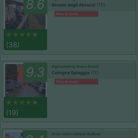
8.6
Roseto degli Abruzzi
(TE)
Area di sosta
(38)
Agricamping Noara Beach
9.3
Cologna Spiaggia
(TE)
Area di sosta
(19)
Area sosta camper Gulliver