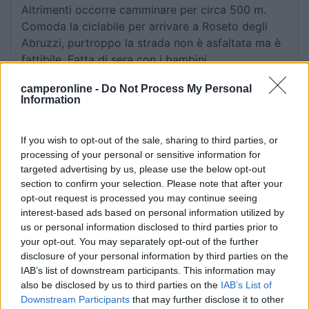
Altrimenti occorre camminare per circa 500 m.
Comoda la ciclabile per arrivare a Roseto degli
Abruzzi, purtroppo la strada non è asfaltata ma è
fattibile. Fatta di sera con i bambini.
camperonline -
Do Not Process My Personal
Accessibilità
Posizione
Prezzo
Servizi
Information
06/08/2021 9:53
gs180611
If you wish to opt-out of the sale, sharing to third parties, or
processing of your personal or sensitive information for
targeted advertising by us, please use the below opt-out
Posizione comoda per andare a Roseto o
section to confirm your selection. Please note that after your
Giulianova se hai una bicicletta (circa 5km).
opt-out request is processed you may continue seeing
Spiagge non molto vicine, visto che bisogna
interest-based ads based on personal information utilized by
attraversare la nazionale (circa 500 metri).
us or personal information disclosed to third parties prior to
Piazzole larghe e comode, proprietari gentili. Non
your opt-out. You may separately opt-out of the further
disclosure of your personal information by third parties on the
molta ombra, ma il vento è sempre presente
IAB’s list of downstream participants. This information may
quindi si sta molto bene. Area attrezzata e pulita
also be disclosed by us to third parties on the
IAB’s List of
con docce (calde a pagamento), bagni, lavatoi,
Downstream Participants
that may further disclose it to other
ecc. Luogo silenzioso. I proprietari vendono anche