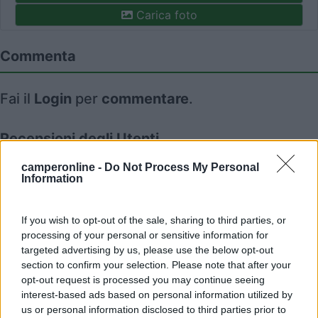
Carica foto
Commenta
Fai il
Login
per
commentare
.
Recensioni degli Utenti
camperonline -
Do Not Process My Personal
Information
Seleziona gli argomenti per leggere le recensioni:
Caratteristiche (2)
Accoglienza (1)
Servizi (1)
Accessibilità (1)
Posizione (1)
Prezzo (1)
If you wish to opt-out of the sale, sharing to third parties, or
processing of your personal or sensitive information for
Mostra tutto
targeted advertising by us, please use the below opt-out
section to confirm your selection. Please note that after your
16/10/2022 21:54
opt-out request is processed you may continue seeing
snakebiker
interest-based ads based on personal information utilized by
us or personal information disclosed to third parties prior to