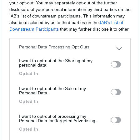
Area sosta nella pace più assoluta. Carico e
your opt-out. You may separately opt-out of the further
corrente da 6A direttamente in piazzola. Piazzole
disclosure of your personal information by third parties on the
grandi con fondo ancora da sistemare al meglio
IAB’s list of downstream participants. This information may
also be disclosed by us to third parties on the
IAB’s List of
ma che saranno presto perfette. Il proprietario
Downstream Participants
that may further disclose it to other
Fabio è a disposizione per rendere il soggiorno di
third parties.
chiunque il più piacevole possibile.
Personal Data Processing Opt Outs
Please note that this website/app uses one or more Google
Accoglienza
Caratteristiche
Servizi
services and may gather and store information including but
I want to opt-out of the Sharing of my
not limited to your visit or usage behaviour. You may click to
personal data.
grant or deny consent to Google and its third-party tags to
25/06/2022 20:11
Opted In
Mizart
use your data for below specified purposes in below Google
consent section.
I want to opt-out of the Sale of my
Area tranquilla ai piedi di una collina, a apre solo
Personal Data.
su chiamata, dispone di piazzole pianeggianti, in
Opted In
alcune servono cunei. Buon rapporto
qualità/prezzo: 20 euro tutto compreso.
I want to opt-out of processing my
Personal Data for Targeted Advertising.
Opted In
Accessibilità
Caratteristiche
Posizione
Prezzo