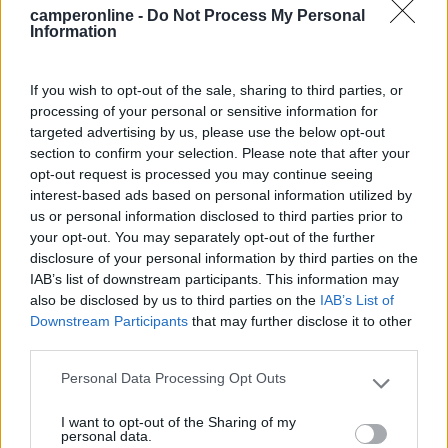
e lo si raggiunge in meno di 5 minuti, la spiaggia è
camperonline -
Do Not Process My Personal
libera con una bellissima sabbia grossa. Presente
Information
servizio navetta per visitare Crotone (10 minuti in
auto dall'area). Pagato 25 euro a notte (in alta
If you wish to opt-out of the sale, sharing to third parties, or
stagione), quindi prezzi ottimi. Servizi puliti,
processing of your personal or sensitive information for
presenti docce calde, wc e anche lavatrice (unica
targeted advertising by us, please use the below opt-out
a pagamento, costa 2 euro). La terremo nel cuore,
section to confirm your selection. Please note that after your
consigliatissima!
opt-out request is processed you may continue seeing
interest-based ads based on personal information utilized by
us or personal information disclosed to third parties prior to
Accoglienza
Posizione
Prezzo
Pulizia
Servizi
your opt-out. You may separately opt-out of the further
Trasporti
disclosure of your personal information by third parties on the
IAB’s list of downstream participants. This information may
also be disclosed by us to third parties on the
IAB’s List of
20/02/2022 18:23
Squattrinata86
Downstream Participants
that may further disclose it to other
third parties.
Area sosta piccolina, ma in cui trovi tutto. Mare
Personal Data Processing Opt Outs
Please note that this website/app uses one or more Google
stupendo a 10 passi dal campeggio, bagni sempre
services and may gather and store information including but
puliti e docce alimentate a pannelli solari (nessun
I want to opt-out of the Sharing of my
not limited to your visit or usage behaviour. You may click to
personal data.
gettone per usufruirne, quindi). Bar sempre aperto