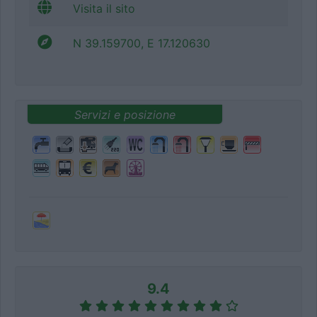
Visita il sito
N 39.159700, E 17.120630
Servizi e posizione
9.4