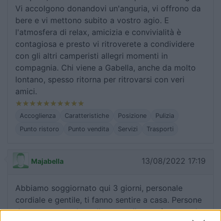
Vi accolgono donandovi un'anguria, vi offrono da
bere e vi mettono subito a vostro agio. E
l'atmosfera di relax, amicizia e convivialità è
contagiosa e presto vi ritroverete a condividere
con gli altri camperisti allegri momenti in
compagnia. Chi viene a Gabella, anche da molto
lontano, spesso ritorna per ritrovarsi con veri
amici.
Accoglienza
Caratteristiche
Posizione
Pulizia
Punto ristoro
Punto vendita
Servizi
Trasporti
13/08/2022 17:19
Majabella
Abbiamo soggiornato qui 3 giorni, personale
cordiale e gentile, ti fanno sentire a casa. Persone
davvero stupende e alla mano. Il mare è stupendo