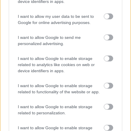
servizi igienici puliti, area ben tenuta, con zona
device identifiers in apps.
barbecue, zona giochi bimbi ed area per cani
I want to allow my user data to be sent to
Google for online advertising purposes.
Accoglienza
Posizione
Pulizia
Servizi
I want to allow Google to send me
10/08/2021 4:21
valemartyn
personalized advertising.
Struttura ben curata, grazie ai gestori che curano
I want to allow Google to enable storage
l'attività ed i rapporti con tutti in maniera
related to analytics like cookies on web or
device identifiers in apps.
impeccabile e dimostrando una grande passione.
Un plauso davvero sentito a Simona, Gaspare e
nonno Sarino per l'impegno profuso. Do il
I want to allow Google to enable storage
related to functionality of the website or app.
massimo punteggio: piazzole grandi e
pianeggianti, servizi efficienti, spiaggia e mare
eccezionali. Al Gabella è davvero possibile vivere
I want to allow Google to enable storage
related to personalization.
una vacanza speciale. Vicino alla reception c'è un
banco con verdure e frutta dell'orto posto a
fianco dell'area nonché è possibile acquistare olio
I want to allow Google to enable storage