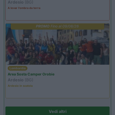
Ardesio
(BG)
A levar l'ombra da terra
PROMO
Fino al 09/08/26
Lombardia
Area Sosta Camper Orobie
Ardesio
(BG)
Ardesio in scatola
Vedi altri