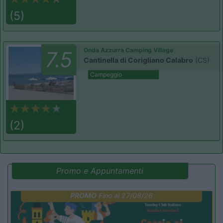
(5)
Onda Azzurra Camping Village
7.5
Cantinella di Corigliano Calabro
(CS)
Campeggio
(2)
Promo e Appuntamenti
PROMO
Fino al 27/08/26