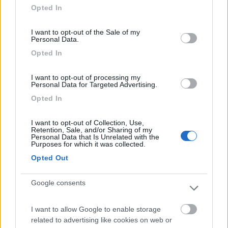
grant or deny consent to Google and its third-party tags to
Opted In
in cui è possibile rifornirsi anche di verdure
use your data for below specified purposes in below Google
coltivate a km. 0 dai proprietari che hanno l'orto
consent section.
I want to opt-out of the Sale of my
adiacente all'area sosta. Unici nei che segnalo: le
Personal Data.
api (non pungono nessuno ma non puoi mangiare
Opted In
senza attirarle da altre parti; io stessa sono
allergica ma non ho avuto alcun problema di
I want to opt-out of processing my
punture), e la distanza dagli abitati (è però attivo il
Personal Data for Targeted Advertising.
servizio navetta).Sicuramente torneremo, la
Opted In
consigliamo vivamente.
I want to opt-out of Collection, Use,
Retention, Sale, and/or Sharing of my
Posizione
Pulizia
Punto ristoro
Punto vendita
Personal Data that Is Unrelated with the
Purposes for which it was collected.
Servizi
Trasporti
Opted Out
10/09/2021 8:58
Anty99
Google consents
Ottima area, posizione vicino al mare ma distante
I want to allow Google to enable storage
dal centro, personale accogliente e gentilissimo,
related to advertising like cookies on web or