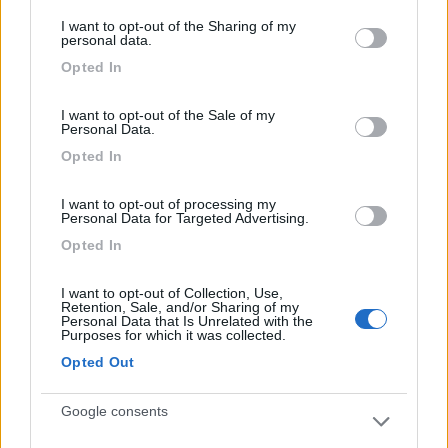
pernottamento causa traffico costante. Buono
services and may gather and store information including but
solo per visita al bel centro.
I want to opt-out of the Sharing of my
not limited to your visit or usage behaviour. You may click to
personal data.
grant or deny consent to Google and its third-party tags to
Opted In
use your data for below specified purposes in below Google
Caratteristiche
Posizione
Prezzo
consent section.
I want to opt-out of the Sale of my
Personal Data.
Segnalati nei dintorni
Opted In
I want to opt-out of processing my
Personal Data for Targeted Advertising.
Garage delle Isole
8.3
Milazzo
(ME)
Opted In
Area di sosta
I want to opt-out of Collection, Use,
Retention, Sale, and/or Sharing of my
Personal Data that Is Unrelated with the
Purposes for which it was collected.
Opted Out
(10)
Google consents
Area Sosta Camper Piergiovanni