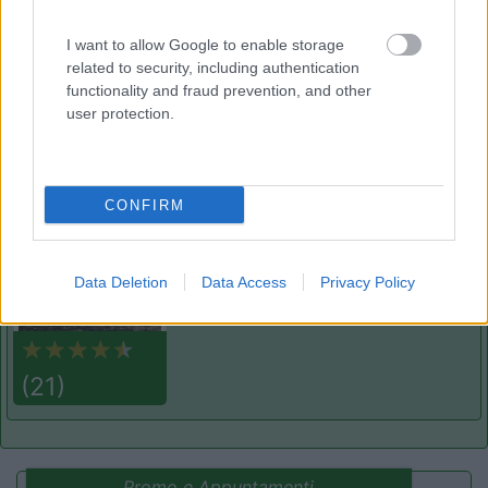
6.6
Ognina
(CT)
Campeggio
I want to allow Google to enable storage
related to security, including authentication
functionality and fraud prevention, and other
user protection.
(16)
CONFIRM
Mons Gibel Camping Park
9.4
Belpasso
(CT)
Area di sosta
Data Deletion
Data Access
Privacy Policy
(21)
Promo e Appuntamenti