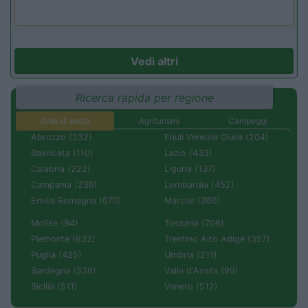
Vedi altri
Ricerca rapida per regione
Aree di sosta
Agriturismi
Campeggi
Abruzzo (232)
Friuli Venezia Giulia (204)
Basilicata (110)
Lazio (433)
Calabria (222)
Liguria (137)
Campania (236)
Lombardia (452)
Emilia Romagna (670)
Marche (366)
Molise (94)
Toscana (706)
Piemonte (632)
Trentino Alto Adige (357)
Puglia (425)
Umbria (211)
Sardegna (336)
Valle d'Aosta (99)
Sicilia (511)
Veneto (512)