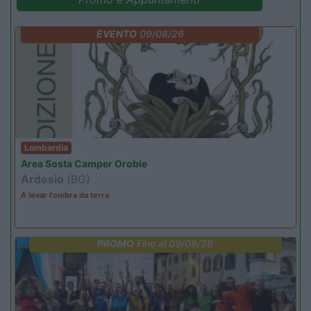
EVENTO
09/08/26
Lombardia
Area Sosta Camper Orobie
Ardesio
(BG)
A levar l'ombra da terra
PROMO
Fino al 09/08/26