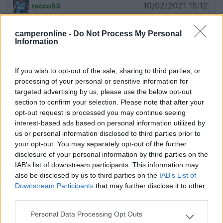
10/02/2021 15:12
rocco53
Se solo il Comune di decidesse ad aprire l'area di
camperonline -
Do Not Process My Personal
Information
sosta in via Cardinale Portanova...E' una vergogna,
una bella area di sosta già pronta da anni e mai
aperta per i soliti ritardi e rimpalli burocratici.
If you wish to opt-out of the sale, sharing to third parties, or
Abbiamo anche scritto una mail al comune di
processing of your personal or sensitive information for
Reggio ma, come al solito, i cittadini vengono
targeted advertising by us, please use the below opt-out
section to confirm your selection. Please note that after your
ignorati. Un vero schifo! Protestate tutti, scrivete
opt-out request is processed you may continue seeing
al Sindaco di Reggio, sperando nel miracolo!
interest-based ads based on personal information utilized by
us or personal information disclosed to third parties prior to
Accessibilità
Gestione
your opt-out. You may separately opt-out of the further
disclosure of your personal information by third parties on the
IAB’s list of downstream participants. This information may
18/10/2020 18:49
100194
also be disclosed by us to third parties on the
IAB’s List of
Downstream Participants
that may further disclose it to other
third parties.
Sempre strapieno, soprattutto in agosto, da
quest'anno a pagamento. Non adatto al
Personal Data Processing Opt Outs
Please note that this website/app uses one or more Google