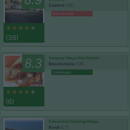
Caserta
(CE)
Area di sosta
(36)
Camping Village Baia Domizia
8.3
Baia Domizia
(CE)
Campeggio
(6)
S.Anastasia Camping Village
Fondi
(LT)