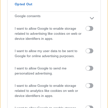
disponibili, parco stupendo! Da ritornarci
Opted Out
Accessibilità
Accoglienza
Caratteristiche
Posizione
Google consents
Servizi
I want to allow Google to enable storage
related to advertising like cookies on web or
23/04/2018 21:51
zenigata
device identifiers in apps.
Bellissimo contesto, amico dei cani e dei bambini.
I want to allow my user data to be sent to
Migliorabili i servizi offerti. Gentili i gestori. Ottima
Google for online advertising purposes.
la cucina.
I want to allow Google to send me
Accoglienza
Posizione
Punto ristoro
Servizi
personalized advertising.
I want to allow Google to enable storage
30/09/2017 8:43
Markz
related to analytics like cookies on web or
device identifiers in apps.
Docce non funzionanti, bagno sporco, carico e
scarico acque grigie inutilizzabile per la sua
I want to allow Google to enable storage