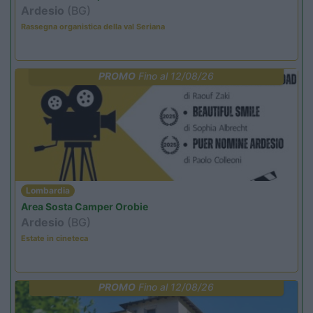
Ardesio
(BG)
Rassegna organistica della val Seriana
PROMO
Fino al 12/08/26
Lombardia
Area Sosta Camper Orobie
Ardesio
(BG)
Estate in cineteca
PROMO
Fino al 12/08/26