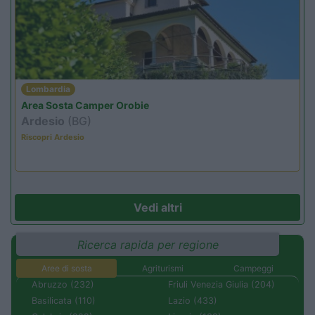
Lombardia
Area Sosta Camper Orobie
Ardesio
(BG)
Riscopri Ardesio
Vedi altri
Ricerca rapida per regione
Aree di sosta
Agriturismi
Campeggi
Abruzzo (232)
Friuli Venezia Giulia (204)
Basilicata (110)
Lazio (433)