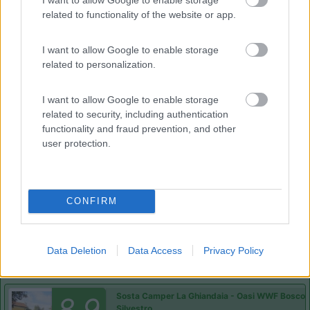
posizione, dopo aver scaricato la cassetta del wc
related to functionality of the website or app.
abbiamo deciso di partire. Il parco è ben tenuto,
nell'agriturismo si mangia benissimo ma l'area
I want to allow Google to enable storage
camper a quanto pare non é gestita
related to personalization.
Gestione
Pulizia
Punto ristoro
Servizi
I want to allow Google to enable storage
related to security, including authentication
functionality and fraud prevention, and other
03/08/2016 15:39
Aussie2013
user protection.
Gestione
Pulizia
Punto ristoro
Servizi
CONFIRM
Segnalati nei dintorni
Data Deletion
Data Access
Privacy Policy
Sosta Camper La Ghiandaia - Oasi WWF Bosco 
8.9
Silvestro