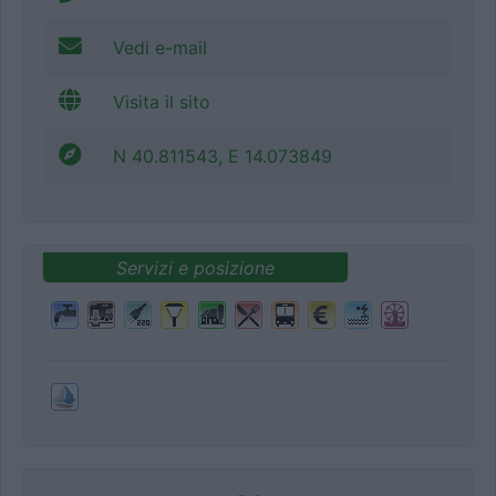
Vedi e-mail
Visita il sito
N 40.811543, E 14.073849
Servizi e posizione