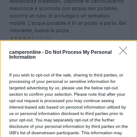
abbastanza malandati. Stazione di carico/scarico
malconcia e scomoda con acqua non potabile,
occorre un tubo di prolunga o un serbatoio
mobile. L'acqua potabile è in un posto a parte. Bel
ristorante, buona la pizza.
Accessibilità
Accoglienza
Caratteristiche
camperonline -
Do Not Process My Personal
Punto ristoro
Servizi
Information
04/01/2019 23:18
Martafusi
If you wish to opt-out of the sale, sharing to third parties, or
processing of your personal or sensitive information for
targeted advertising by us, please use the below opt-out
Bel parcheggio in un parco. Per spostarsi o si
section to confirm your selection. Please note that after your
prende il bus a 100m o la si fa a piedi come
opt-out request is processed you may continue seeing
abbiamo fatto noi.. bene o male tutta la zona è
interest-based ads based on personal information utilized by
raggiungibile. A circa 1,5km c'è la ferrovia Cumana
us or personal information disclosed to third parties prior to
con la quale volendo si arriva fino a Napoli. Uniche
your opt-out. You may separately opt-out of the further
disclosure of your personal information by third parties on the
pecche scarico acque grigie scomodo e bagni
IAB’s list of downstream participants. This information may
inutilizzabili. Però gestori molto cordiali e