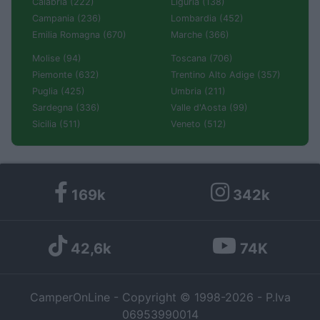
Calabria (222)
Liguria (138)
Campania (236)
Lombardia (452)
Emilia Romagna (670)
Marche (366)
Molise (94)
Toscana (706)
Piemonte (632)
Trentino Alto Adige (357)
Puglia (425)
Umbria (211)
Sardegna (336)
Valle d'Aosta (99)
Sicilia (511)
Veneto (512)
169k
342k
42,6k
74K
CamperOnLine - Copyright © 1998-2026 - P.Iva
06953990014