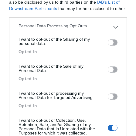
also be disclosed by us to third parties on the
IAB’s List of
disponibili. Hanno anche un ristorante all'interno.
Downstream Participants
that may further disclose it to other
Sicuramente in estate il parco è più utilizzabile.
third parties.
Personal Data Processing Opt Outs
Accessibilità
Accoglienza
Posizione
Punto ristoro
Please note that this website/app uses one or more Google
services and may gather and store information including but
Servizi
Trasporti
I want to opt-out of the Sharing of my
not limited to your visit or usage behaviour. You may click to
personal data.
grant or deny consent to Google and its third-party tags to
Opted In
use your data for below specified purposes in below Google
16/07/2018 8:09
MarlinBig
consent section.
I want to opt-out of the Sale of my
Personal Data.
Un po’ spartana, un container con all'interno
bagno e doccia completamente inutilizzabile, al
Opted In
suo fianco un pozzetto dove scaricare ma senza
potersi avvicinare con il camper. Si puó utilizzare
I want to opt-out of processing my
Personal Data for Targeted Advertising.
la doccia situata fuori dalla piscina è fredda ma
Opted In
avendo una cisterna da cumulo di giorno è calda.
Servizi extra, piscina, piscina per animali e
I want to opt-out of Collection, Use,
agriturismo, a 5 min di cammino deliziosa spiaggia
Retention, Sale, and/or Sharing of my
Personal Data that Is Unrelated with the
libera. Gestori simpatici, accoglienti e molto
Purposes for which it was collected.