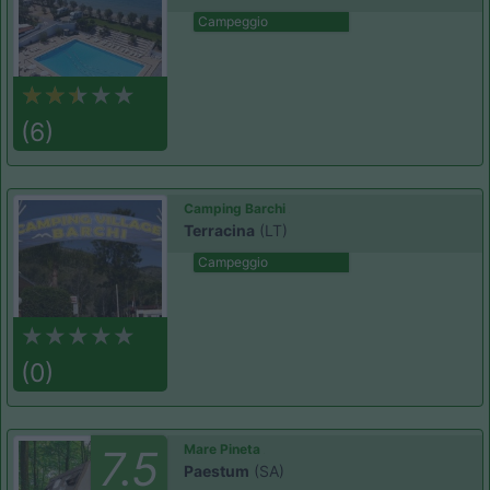
Campeggio
(6)
Camping Barchi
Terracina
(LT)
Campeggio
(0)
Mare Pineta
7.5
Paestum
(SA)