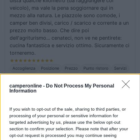
dista qualche kilometro (da raggiungere col
veicolo), ma vale la pena soggiornare qui in
mezzo alla natura. Le piazzole sono comode, i
camper ben divisi, carico / scarico e corrente a un
prezzo molto basso. Che dire poi
dell'agriturismo... cenateci, non ve ne pentirete:
cucina fantastica e servizio ottimo. Sicuramente ci
torneremo.
Accoglienza
Posizione
Prezzo
Punto ristoro
Servizi
camperonline -
Do Not Process My Personal
28/10/2022 19:10
Olivastro
Information
Attenzione: non seguire le indicazioni del
If you wish to opt-out of the sale, sharing to third parties, or
navigatore per l'indirizzo indicato! Vi portano su
processing of your personal or sensitive information for
strade al momento interrotte che sono pure sugli
targeted advertising by us, please use the below opt-out
argini del Reno! Facilissimo invece arrivarci
section to confirm your selection. Please note that after your
seguendo la SS 309 Romea e al km. 11 deviare (c'è
opt-out request is processed you may continue seeing