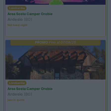
Lombardia
Area Sosta Camper Orobie
Ardesio
(BG)
Not baed night
PROMO
Fino al 07/08/26
Lombardia
Area Sosta Camper Orobie
Ardesio
(BG)
jazz in quota