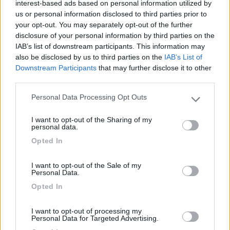
interest-based ads based on personal information utilized by
un cartello pubblicitario che la indica, ma ancora
us or personal information disclosed to third parties prior to
non si vede) per una strada interna che dopo uno
your opt-out. You may separately opt-out of the further
o due km. di curve sbuca proprio davanti al
disclosure of your personal information by third parties on the
ristorante fattoria. Buonissima area per visitare
IAB’s list of downstream participants. This information may
alcune delle più belle aree umide del nostro Paese.
also be disclosed by us to third parties on the
IAB’s List of
Ci si trova proprio al centro di una serie di siti
Downstream Participants
that may further disclose it to other
fantastici (Mandriole, Alberete, Sant'Alberto...).Il
third parties.
ristorante é ottimo e i gestori molto disponibili.
Personal Data Processing Opt Outs
Please note that this website/app uses one or more Google
services and may gather and store information including but
Accessibilità
Accoglienza
Posizione
Punto ristoro
I want to opt-out of the Sharing of my
not limited to your visit or usage behaviour. You may click to
personal data.
grant or deny consent to Google and its third-party tags to
Opted In
use your data for below specified purposes in below Google
02/12/2019 14:42
Kata Team
consent section.
I want to opt-out of the Sale of my
Personal Data.
Agriturismo comodo per dormire e silenzioso,
Opted In
dotato di carico, scarico, docce calde e bagni,
giochi per bambini. Piazzole delimitate con
I want to opt-out of processing my
elettricità. Raccolta differenziata. Nell'agriturismo
Personal Data for Targeted Advertising.
si mangia bene, personale cordiale.