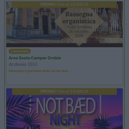
PROMO
Fino al 25/08/26
Lombardia
Area Sosta Camper Orobie
Ardesio
(BG)
Rassegna organistica della val Seriana
PROMO
Fino al 23/08/26