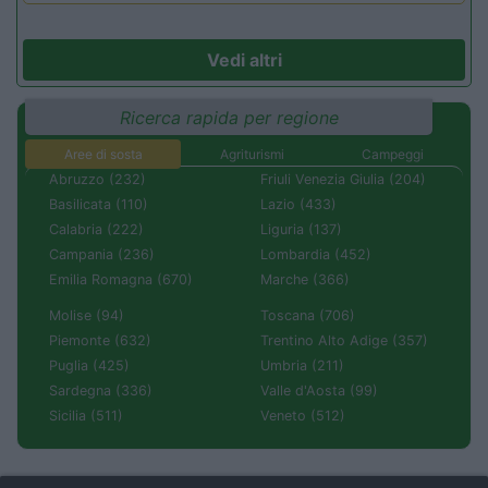
Vedi altri
Ricerca rapida per regione
Aree di sosta
Agriturismi
Campeggi
Abruzzo (232)
Friuli Venezia Giulia (204)
Basilicata (110)
Lazio (433)
Calabria (222)
Liguria (137)
Campania (236)
Lombardia (452)
Emilia Romagna (670)
Marche (366)
Molise (94)
Toscana (706)
Piemonte (632)
Trentino Alto Adige (357)
Puglia (425)
Umbria (211)
Sardegna (336)
Valle d'Aosta (99)
Sicilia (511)
Veneto (512)