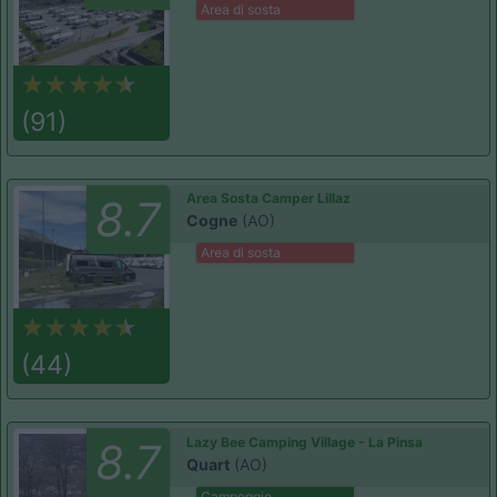
Area di sosta
(91)
Area Sosta Camper Lillaz
8.7
Cogne
(AO)
Area di sosta
(44)
Lazy Bee Camping Village - La Pinsa
8.7
Quart
(AO)
Campeggio