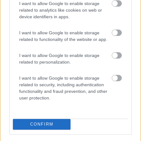
I want to allow Google to enable storage
13/04/2015 15:44
fustenfell
related to analytics like cookies on web or
device identifiers in apps.
ottimi servizi e prezzo, disponibilità e cortesia,
ottimo ristorante vista la gente che c'era
I want to allow Google to enable storage
related to functionality of the website or app.
Accoglienza
Prezzo
Punto ristoro
Servizi
I want to allow Google to enable storage
related to personalization.
04/11/2014 18:07
gino1963
I want to allow Google to enable storage
related to security, including authentication
pulita, tranquilla, illuminata, gestore accogliente e
functionality and fraud prevention, and other
gentile, buon ristorante/pizzeria, bene!
user protection.
Accoglienza
Caratteristiche
Pulizia
Punto ristoro
CONFIRM
30/10/2014 11:05
Kreos1993