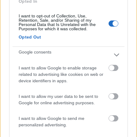
Opted In
Accoglienza
Caratteristiche
Punto ristoro
Servizi
I want to opt-out of Collection, Use,
Retention, Sale, and/or Sharing of my
Personal Data that Is Unrelated with the
Purposes for which it was collected.
12/04/2016 23:12
marzio1970
Opted Out
Area attrezzata molto tranquilla con punto
Google consents
elettrico, bagni e docce puliti e riscaldati.
Abbiamo pagato 10€ per una notte
I want to allow Google to enable storage
related to advertising like cookies on web or
Caratteristiche
Prezzo
Pulizia
Servizi
device identifiers in apps.
I want to allow my user data to be sent to
27/04/2015 12:20
dueratti
Google for online advertising purposes.
I want to allow Google to send me
Caratteristiche
Prezzo
Pulizia
Servizi
personalized advertising.