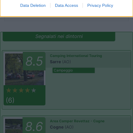
Data Deletion
Data Access
Privacy Policy
Accoglienza
Caratteristiche
Pulizia
Punto ristoro
Segnalati nei dintorni
Camping International Touring
8.5
Sarre
(AO)
Campeggio
(6)
Area Camper Revettaz - Cogne
8.6
Cogne
(AO)