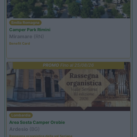
Emilia Romagna
Camper Park Rimini
Miramare
(RN)
Benefit Card
PROMO
Fino al 25/08/26
Lombardia
Area Sosta Camper Orobie
Ardesio
(BG)
Rassegna organistica della val Seriana