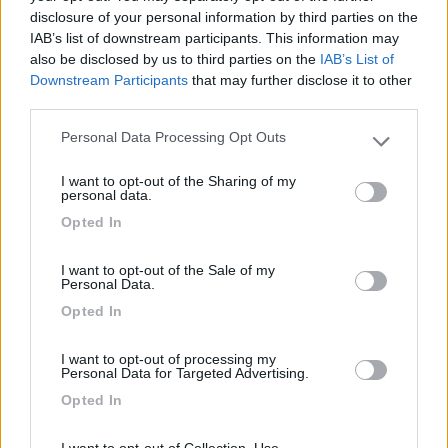
tranquillo.
disclosure of your personal information by third parties on the
IAB’s list of downstream participants. This information may
also be disclosed by us to third parties on the
IAB’s List of
Accoglienza
Caratteristiche
Gestione
Servizi
Downstream Participants
that may further disclose it to other
third parties.
05/09/2020 18:53
foresto
Personal Data Processing Opt Outs
Please note that this website/app uses one or more Google
services and may gather and store information including but
Area abbandondonata a se stessa e abbastanza
I want to opt-out of the Sharing of my
not limited to your visit or usage behaviour. You may click to
personal data.
isolata.
grant or deny consent to Google and its third-party tags to
Opted In
use your data for below specified purposes in below Google
consent section.
Caratteristiche
Gestione
Pulizia
I want to opt-out of the Sale of my
Personal Data.
Opted In
17/08/2020 16:10
pestefa
I want to opt-out of processing my
Numero di telefono ma poi arrivate ad aprire se
Personal Data for Targeted Advertising.
volete i soldi. I camper non riescono ad entrare a
Opted In
Preone. Io sono andato via, ma peccato, la
struttura è bella. Soldi buttati se gestita così.
I want to opt-out of Collection, Use,