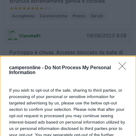
struttura estremamente gentile e cordiale.
Accoglienza
Caratteristiche
Prezzo
Servizi
09/08/2023 8:08
Claretta81
Purtroppo è chiusa. Accesso bloccato da balle di
fieno, per non forzare la sbarra.
camperonline -
Do Not Process My Personal
Information
Accessibilità
If you wish to opt-out of the sale, sharing to third parties, or
18/08/2022 19:30
harley1340
processing of your personal or sensitive information for
targeted advertising by us, please use the below opt-out
section to confirm your selection. Please note that after your
Perfetta! 220 V, acqua e C/S, per entrare sbarra
opt-out request is processed you may continue seeing
elettrica. Si deve prima ritirare il telecomando a
interest-based ads based on personal information utilized by
200 m. presso il gestore alla Locanda Vittoria.
us or personal information disclosed to third parties prior to
Gestori disponibili e gentilissimi. Illuminato e
your opt-out. You may separately opt-out of the further