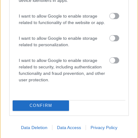
device identifiers in apps.
Segnalati nei dintorni
I want to allow Google to enable storage
related to functionality of the website or app.
Area Sosta Camper Ampezzo
9
Ampezzo
(UD)
I want to allow Google to enable storage
Area di sosta
related to personalization.
I want to allow Google to enable storage
related to security, including authentication
(20)
functionality and fraud prevention, and other
user protection.
Area sosta camper Cimolais
8.9
Cimolais
(PN)
CONFIRM
Area di sosta
Data Deletion
Data Access
Privacy Policy