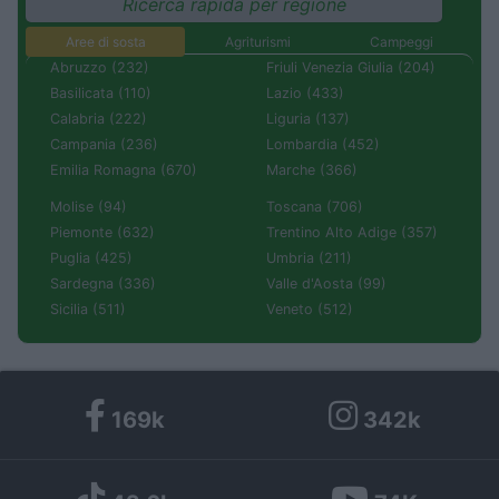
Ricerca rapida per regione
Aree di sosta
Agriturismi
Campeggi
Abruzzo (232)
Friuli Venezia Giulia (204)
Basilicata (110)
Lazio (433)
Calabria (222)
Liguria (137)
Campania (236)
Lombardia (452)
Emilia Romagna (670)
Marche (366)
Molise (94)
Toscana (706)
Piemonte (632)
Trentino Alto Adige (357)
Puglia (425)
Umbria (211)
Sardegna (336)
Valle d'Aosta (99)
Sicilia (511)
Veneto (512)
169k
342k