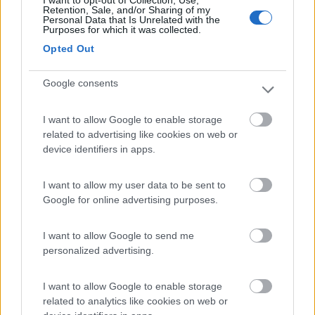
Retention, Sale, and/or Sharing of my
Personal Data that Is Unrelated with the
Purposes for which it was collected.
Accessibilità
Accoglienza
Prezzo
Opted Out
14/08/2017 16:47
Barbara1972
Google consents
Secondo me è chiusa: la sbarra è inagibile e non
I want to allow Google to enable storage
siamo riusciti ad entrare.
related to advertising like cookies on web or
device identifiers in apps.
Accessibilità
I want to allow my user data to be sent to
Google for online advertising purposes.
26/03/2015 14:56
CamperCycling
I want to allow Google to send me
personalized advertising.
Accessibilità
I want to allow Google to enable storage
related to analytics like cookies on web or