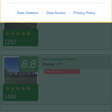
Agriturismo Consalvi Valentina
9.4
Fratta Todina
(PG)
Data Deletion
Data Access
Privacy Policy
Area di sosta
(25)
Agricampeggio Paliano
8.8
Viterbo
(VT)
Area di sosta
(45)