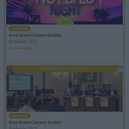
Lombardia
Area Sosta Camper Orobie
Ardesio
(BG)
Not baed night
PROMO
Fino al 18/08/26
Lombardia
Area Sosta Camper Orobie
Ardesio
(BG)