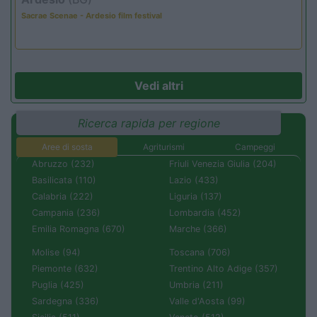
Sacrae Scenae - Ardesio film festival
Vedi altri
Ricerca rapida per regione
Aree di sosta
Agriturismi
Campeggi
Abruzzo (232)
Friuli Venezia Giulia (204)
Basilicata (110)
Lazio (433)
Calabria (222)
Liguria (137)
Campania (236)
Lombardia (452)
Emilia Romagna (670)
Marche (366)
Molise (94)
Toscana (706)
Piemonte (632)
Trentino Alto Adige (357)
Puglia (425)
Umbria (211)
Sardegna (336)
Valle d'Aosta (99)