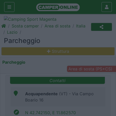
Sosta camper
Area di sosta
Italia
Lazio
Parcheggio
Struttura
Parcheggio
Area di sosta (PS+CS)
Contatti
Acquapendente
(VT) - Via Campo
Boario 16
N 42.742150, E 11.862570