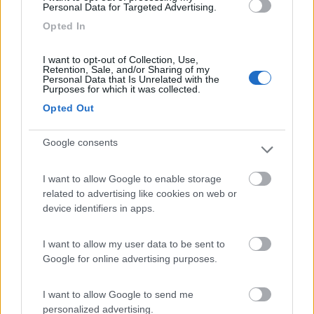
Personal Data for Targeted Advertising.
27/11/2010 16:34
sceriffo
Opted In
I want to opt-out of Collection, Use,
Retention, Sale, and/or Sharing of my
Caratteristiche
Posizione
Servizi
Personal Data that Is Unrelated with the
Purposes for which it was collected.
Opted Out
Segnalati nei dintorni
Google consents
Area sosta Battistelli Renzo
I want to allow Google to enable storage
7.9
Orvieto
(TR)
related to advertising like cookies on web or
device identifiers in apps.
Area di sosta
I want to allow my user data to be sent to
Google for online advertising purposes.
(205)
I want to allow Google to send me
personalized advertising.