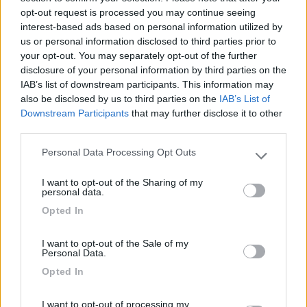
opt-out request is processed you may continue seeing
interest-based ads based on personal information utilized by
Accessibilità
Servizi
us or personal information disclosed to third parties prior to
your opt-out. You may separately opt-out of the further
disclosure of your personal information by third parties on the
16/01/2023 12:54
Purple Haze
IAB’s list of downstream participants. This information may
also be disclosed by us to third parties on the
IAB’s List of
Downstream Participants
that may further disclose it to other
C'è, ma è davvero scomoda per il carico scarico
third parties.
acqua. Un parcheggio grande e vicino al centro,
niente di più.
Personal Data Processing Opt Outs
Please note that this website/app uses one or more Google
services and may gather and store information including but
I want to opt-out of the Sharing of my
Caratteristiche
Posizione
Servizi
not limited to your visit or usage behaviour. You may click to
personal data.
grant or deny consent to Google and its third-party tags to
Opted In
use your data for below specified purposes in below Google
10/01/2011 9:48
biagionicorrado
consent section.
I want to opt-out of the Sale of my
Personal Data.
Opted In
Caratteristiche
Posizione
Servizi
I want to opt-out of processing my