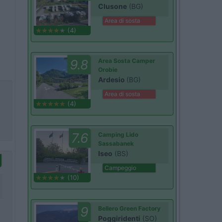
Clusone
(BG)
Area di sosta
(4)
9.8
Area Sosta Camper
Orobie
Ardesio
(BG)
Area di sosta
(4)
7.6
Camping Lido
Sassabanek
Iseo
(BS)
Campeggio
(10)
9
Bellero Green Factory
Poggiridenti
(SO)