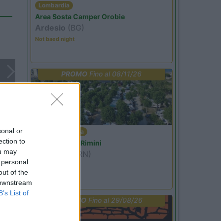
Lombardia
Area Sosta Camper Orobie
Ardesio
(BG)
Not baed night
PROMO
Fino al 08/11/26
sonal or
Emilia Romagna
ection to
Camper Park Rimini
ou may
Miramare
(RN)
 personal
Benefit Card
out of the
 downstream
B’s List of
PROMO
Fino al 29/08/26