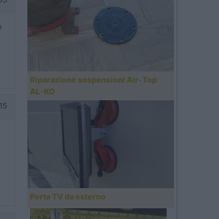
e
Riparazione sospensioni Air-Top
AL-KO
15
Porta TV da esterno