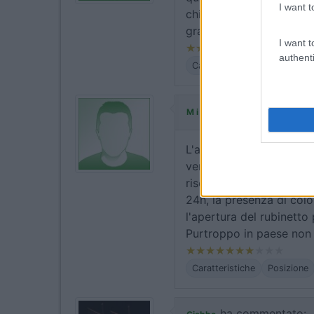
I want t
chiuse. Sosta a pagamen
gratuito...
I want t
authenti
Caratteristiche
Posizione
ha commentato:
M i k r o
L'area è in cima al paes
ventilato). Gli stalli no
rischio che, specie nel
24h, la presenza di colo
l'apertura del rubinetto 
Purtroppo in paese non s
Caratteristiche
Posizione
ha commentato: