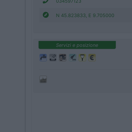
034597123
N 45.823833, E 9.705000
Servizi e posizione