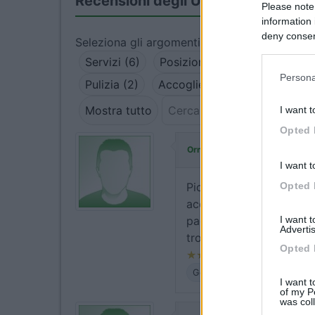
Recensioni degli Utenti
Please note
information 
deny consent
Seleziona gli argomenti per leggere le recens
in below Go
Servizi (6)
Posizione (5)
Prezzo (4)
Persona
Pulizia (2)
Accoglienza (2)
Accessibil
Mostra tutto
I want t
Opted 
ha commentato:
Ornella
I want t
Opted 
Piccola area sosta quasi
acqua e scarico funziona
I want 
pagare al comune 12 euro
Advertis
trovano un paio di locali
Opted 
Gestione
Posizione
Pre
I want t
of my P
was col