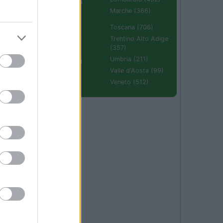
06
Emilia Romagna
(670)
Marche (366)
Molise (94)
Toscana (706)
ia
Piemonte (632)
Trentino Alto Adige
(357)
Puglia (425)
Umbria (211)
Sardegna (336)
Valle d'Aosta (99)
Sicilia (511)
Veneto (512)
13