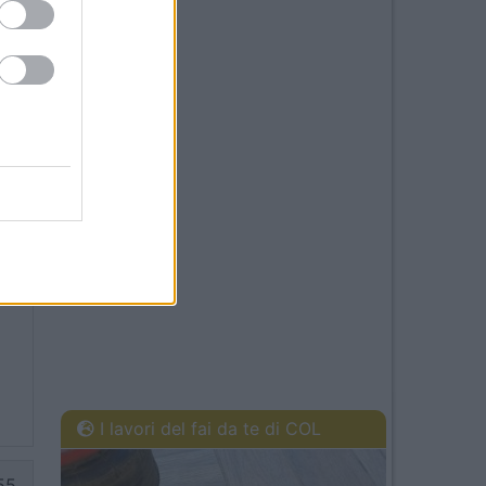
16
r
I lavori del fai da te di COL
55