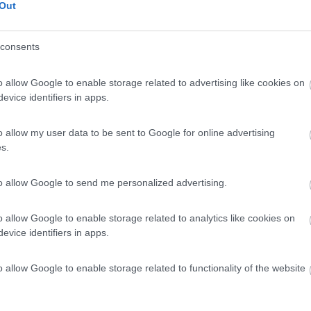
12/07/2023 20:
Out
amper è quanto di meglio si possa trovare per respirare ar
consents
dei monti, bere acqua fresca e dolce, godersi il silenzio
cciare del fagiano che gira lì vicino con i suoi fagianini).
o allow Google to enable storage related to advertising like cookies on
rfetto. Corrente e acqua inclusa (veramente l'acqua era
evice identifiers in apps.
mo chiamato il Comune, è venuto il sindaco stesso ad
Quale onore). Per chi ama la bici, molto godibile il percorso
o allow my user data to be sent to Google for online advertising
la - Serina, per poi scendere lungo la statale e risalire a
s.
 chi vuole passeggiare, dall'area parte il sentiero per la
inuti). Grazie Bracca.
to allow Google to send me personalized advertising.
he
Gestione
Posizione
Pulizia
Servizi
o allow Google to enable storage related to analytics like cookies on
evice identifiers in apps.
28/04/2023 8:
o allow Google to enable storage related to functionality of the website
ta sopra un paesino, posizione soleggiata e panoramica ma
 mezzi di contadini locali. Acqua ed elettricità, però