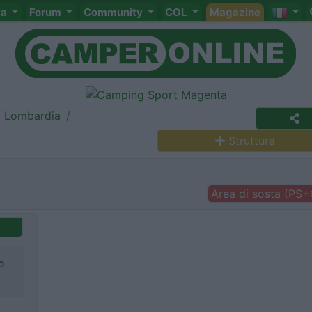
ta
Forum
Community
COL
Magazine
Lombardia
Struttura
Area di sosta (PS
o