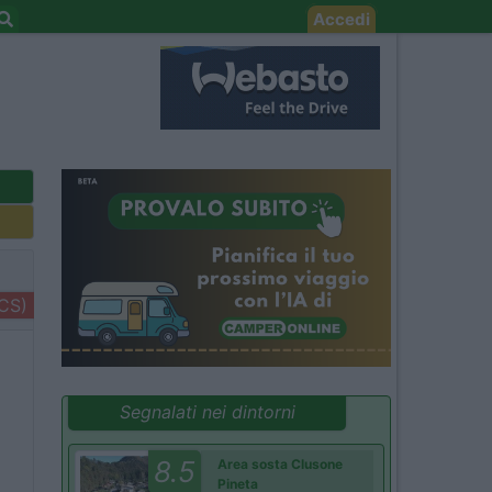
Accedi
+CS)
Segnalati nei dintorni
8.5
Area sosta Clusone
Pineta