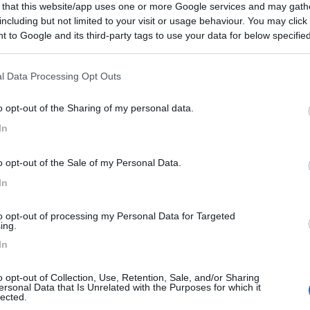
 that this website/app uses one or more Google services and may gath
including but not limited to your visit or usage behaviour. You may click 
 to Google and its third-party tags to use your data for below specifi
ioni:
ogle consent section.
Caratteristiche (4)
Gestione (3)
Punto ristoro (3)
l Data Processing Opt Outs
ità (1)
o opt-out of the Sharing of my personal data.
In
29/06/2024 20:
o opt-out of the Sale of my Personal Data.
In
 nuova ben tenuta, in questo bel paesello, con corrente,
nte, con 2 tavoli in legno, c'è anche il caminetto, ci sta! D
to opt-out of processing my Personal Data for Targeted
 a notte, tutti meritati. Nel paese a 5 minuti a piede si
ing.
/pizzeria.
In
zzo
Pulizia
Punto ristoro
Servizi
o opt-out of Collection, Use, Retention, Sale, and/or Sharing
ersonal Data that Is Unrelated with the Purposes for which it
lected.