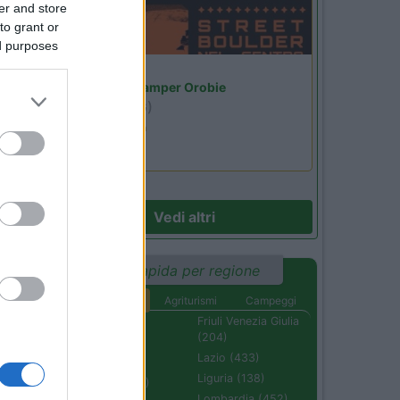
er and store
to grant or
ed purposes
Lombardia
Area Sosta Camper Orobie
Ardesio
(BG)
Ardesio si blocca
14
Vedi altri
a
Ricerca rapida per regione
Aree di sosta
Agriturismi
Campeggi
Abruzzo (232)
Friuli Venezia Giulia
(204)
Basilicata (110)
Lazio (433)
Calabria (222)
Liguria (138)
Campania (236)
Lombardia (452)