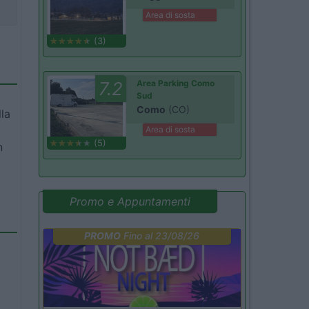
Area di sosta
(3)
7.2
Area Parking Como
Sud
Como
(CO)
la
Area di sosta
(5)
n
Promo e Appuntamenti
PROMO
Fino al 23/08/26