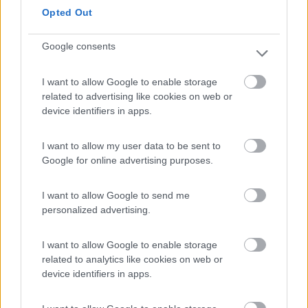
trekking. Carico, scarico ed a richiesta elettricità.
Opted Out
Caratteristiche
Posizione
Servizi
Google consents
I want to allow Google to enable storage
16/08/2016 10:04
Mattog
related to advertising like cookies on web or
device identifiers in apps.
I posti non sono delimitati e qui la fantasia non ha
limiti: gazebo, tende, ombrelloni. Comunque bello.
I want to allow my user data to be sent to
Google for online advertising purposes.
Caratteristiche
I want to allow Google to send me
personalized advertising.
26/07/2016 9:39
pigio76
I want to allow Google to enable storage
Ingressi dopo le 13 a tariffa ridotta.
related to analytics like cookies on web or
device identifiers in apps.
Prezzo