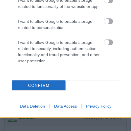
I want to allow Google to enable storage
related to functionality of the website or app.
10/06/2014 17:49
Cristina 11
I want to allow Google to enable storage
related to personalization.
Prezzo
I want to allow Google to enable storage
related to security, including authentication
02/01/2014 20:24
76simov
functionality and fraud prevention, and other
user protection.
Segnalo che in inverno è gratuita ma non c'è né
corrente né acqua solo scarico. Comoda per
sciare.
CONFIRM
Accessibilità
Posizione
Prezzo
Servizi
Data Deletion
Data Access
Privacy Policy
29/07/2013 10:27
bruto99