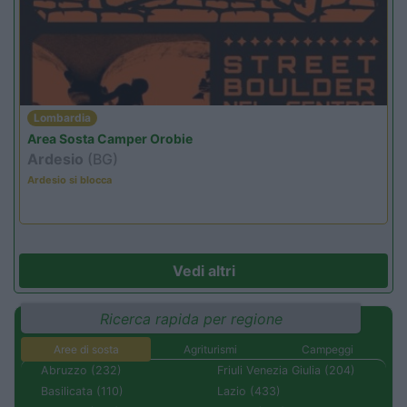
Lombardia
Area Sosta Camper Orobie
Ardesio
(BG)
Ardesio si blocca
Vedi altri
Ricerca rapida per regione
Aree di sosta
Agriturismi
Campeggi
Abruzzo (232)
Friuli Venezia Giulia (204)
Basilicata (110)
Lazio (433)