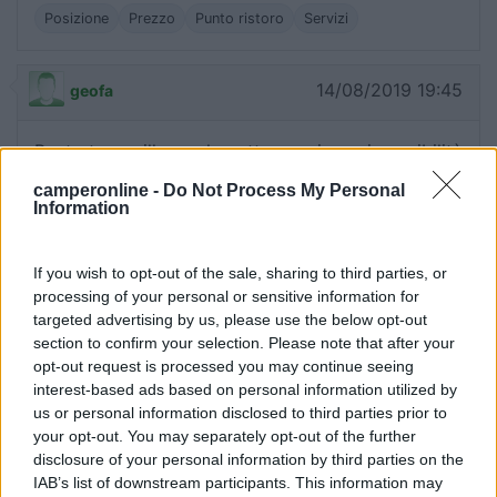
Posizione
Prezzo
Punto ristoro
Servizi
14/08/2019 19:45
geofa
Posto tranquillo per la notte, ampi spazi possibilità
di piazzare la veranda. Distante dal paese, ma
camperonline -
Do Not Process My Personal
comodo per escursioni a piedi o per andare al
Information
parco avventura.
If you wish to opt-out of the sale, sharing to third parties, or
Caratteristiche
Posizione
processing of your personal or sensitive information for
targeted advertising by us, please use the below opt-out
section to confirm your selection. Please note that after your
03/01/2019 19:56
rts72
opt-out request is processed you may continue seeing
interest-based ads based on personal information utilized by
us or personal information disclosed to third parties prior to
In inverno sosta più corrente a 10 €, servizi liberi
your opt-out. You may separately opt-out of the further
dietro il bar che gestisce l'area. Per fare la spesa
disclosure of your personal information by third parties on the
mini market fornito all'interno del campeggio.
IAB’s list of downstream participants. This information may