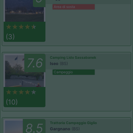
Area di sosta
(3)
Camping Lido Sassabanek
7.6
Iseo
(BS)
Campeggio
(10)
Trattoria Campeggio Giglio
8.5
Gargnano
(BS)