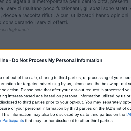
n collegata alla metropolitana per il centro città, presenti
he i servizi risultano poco funzionanti, gli spazi sono stretti 
 docce e raccolta rifiuti. Alcuni utilizzatori hanno opinioni
 considerando i servizi offerti.
oni degli utenti
ine -
Do Not Process My Personal Information
to opt-out of the sale, sharing to third parties, or processing of your per
formation for targeted advertising by us, please use the below opt-out s
r selection. Please note that after your opt-out request is processed y
eing interest-based ads based on personal information utilized by us or
disclosed to third parties prior to your opt-out. You may separately opt-
losure of your personal information by third parties on the IAB’s list of
. This information may also be disclosed by us to third parties on the
IA
Participants
that may further disclose it to other third parties.
Carica foto