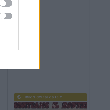
52
23
I lavori del fai da te di COL