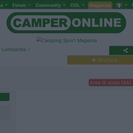
ta
Forum
Community
COL
Magazine
Lombardia
Struttura
Area di sosta (AA)