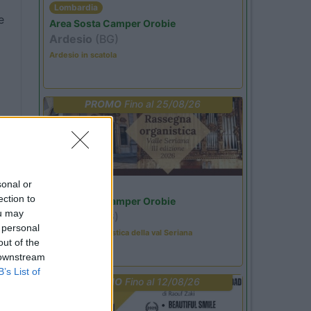
Lombardia
e
Area Sosta Camper Orobie
Ardesio
(BG)
Ardesio in scatola
PROMO
Fino al 25/08/26
sonal or
Lombardia
ection to
Area Sosta Camper Orobie
ou may
Ardesio
(BG)
 personal
Rassegna organistica della val Seriana
out of the
 downstream
B’s List of
PROMO
Fino al 12/08/26