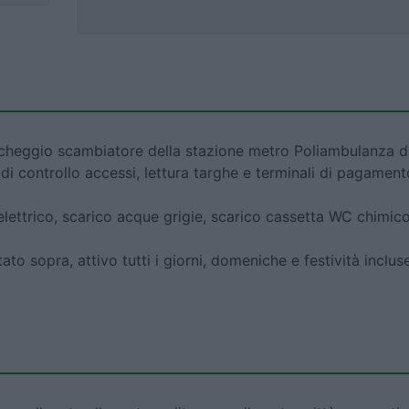
rcheggio scambiatore della stazione metro Poliambulanza d
 di controllo accessi, lettura targhe e terminali di pagament
 elettrico, scarico acque grigie, scarico cassetta WC chimic
to sopra, attivo tutti i giorni, domeniche e festività incluse