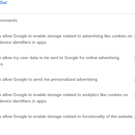
Out
ti. (Aggiornamento 29/03/2025)
he
Posizione
Pulizia
Trasporti
consents
o allow Google to enable storage related to advertising like cookies on
01/11/2024 19:
evice identifiers in apps.
ladrocinio: pagate 24 ore anticipatamente 15 euro. 100 lit
o allow my user data to be sent to Google for online advertising
gati 5 euro. Dopo 19 ore dovuti pagare ulteriori 8 euro per
s.
tate fuori.
to allow Google to send me personalized advertising.
o allow Google to enable storage related to analytics like cookies on
evice identifiers in apps.
tato:
17/08/2024 20:
o allow Google to enable storage related to functionality of the website
e solo la corrente), e noi siamo andati altrove