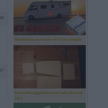
19
Montiamo un router wi-fi in camper
57
Cassetto aggiuntivo su Laika Ecovip
10.1