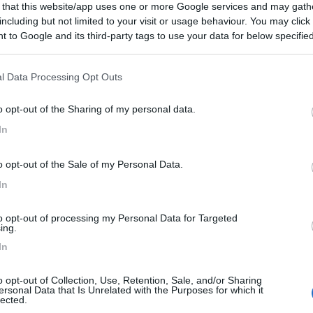
 that this website/app uses one or more Google services and may gath
including but not limited to your visit or usage behaviour. You may click 
 to Google and its third-party tags to use your data for below specifi
ogle consent section.
l Data Processing Opt Outs
o opt-out of the Sharing of my personal data.
In
ioni:
 (4)
Trasporti (4)
Prezzo (3)
Gestione (3)
o opt-out of the Sale of my Personal Data.
In
to opt-out of processing my Personal Data for Targeted
ing.
In
o:
02/04/2025 17:
o opt-out of Collection, Use, Retention, Sale, and/or Sharing
camper nel grande parcheggio gratuito, tranquillo, qualche
ersonal Data that Is Unrelated with the Purposes for which it
lected.
con la metro per visitare Brescia. Confermo l'assenza di