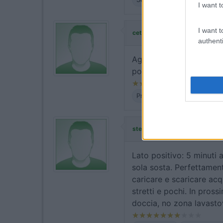
I want t
I want t
ha commentato:
cetadiel
authenti
Aggiungo che non è previ
potrebbe integrare code
Prezzo
Servizi
ha commentato:
stera57
Lato positivo: 5 minuti 
sola sosta. Perfettament
caricare e scaricare acq
stretti e pochi. In pros
doccia, no zona lavastov