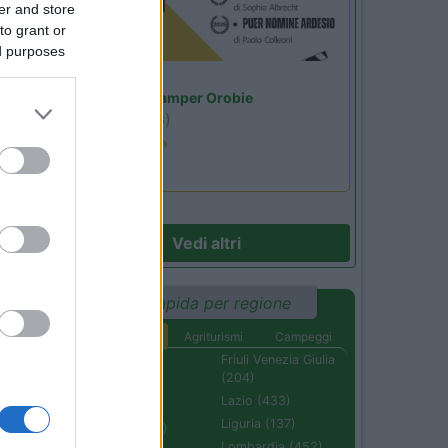
er and store
to grant or
ed purposes
Lombardia
Area Sosta Camper Orobie
Ardesio
(BG)
Estate in cineteca
Vedi altri
Ricerca rapida per regione
Aree di sosta
Agriturismi
Campeggi
54
Abruzzo (232)
Friuli Venezia Giulia
(204)
Basilicata (110)
Lazio (433)
Calabria (222)
Liguria (137)
Campania (236)
Lombardia (452)