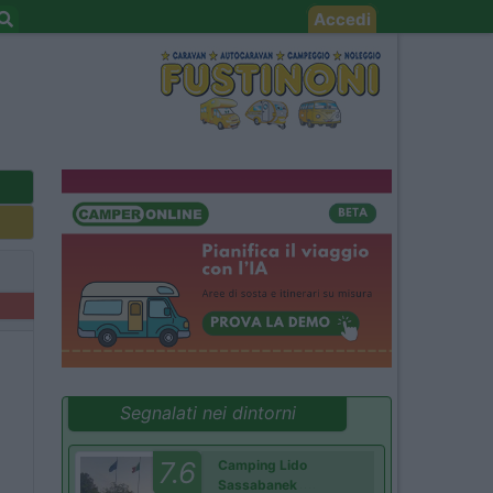
Accedi
Segnalati nei dintorni
7.6
Camping Lido
Sassabanek