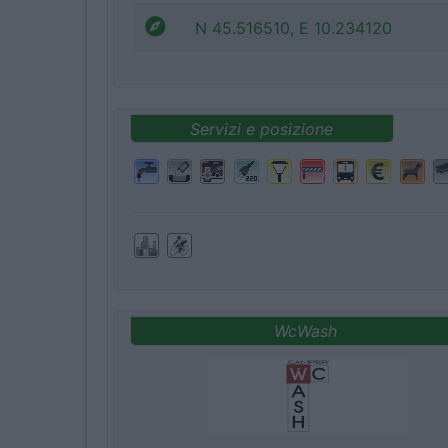
N 45.516510, E 10.234120
Servizi e posizione
WcWash