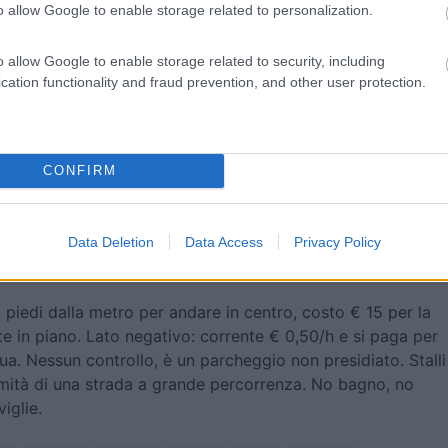
o allow Google to enable storage related to personalization.
o allow Google to enable storage related to security, including
28/11/2023 20:
cation functionality and fraud prevention, and other user protection.
sta la raccolta rifiuti, considerando il costo ritengo che si
sto servizio.
CONFIRM
Data Deletion
Data Access
Privacy Policy
27/11/2023 18:
a piedi dalla metro per andare in centro, costo € 15 per la
e in piano. Lato negativo: corrente € 0,50/h e si paga per
ua. Nessun controllo, è un parcheggio non presidiato. Stalli
simità di una strada a grande percorrenza. No bagno, no
iglie.