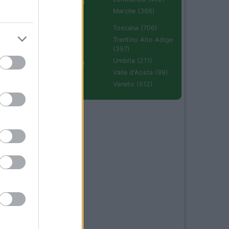
Emilia Romagna
(670)
Marche (366)
Molise (94)
Toscana (706)
Piemonte (632)
Trentino Alto Adige
(357)
Puglia (425)
Umbria (211)
07
Sardegna (336)
Valle d'Aosta (99)
Sicilia (511)
Veneto (512)
ri
50