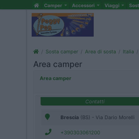
Camper
Accessori
Viaggi
Sos
Sosta camper
Area di sosta
Italia
Area camper
Area camper
Contatti
Brescia
(BS) - Via Dario Morelli
+390303061200