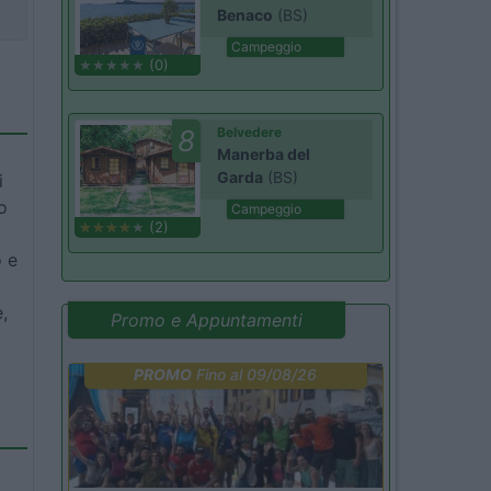
Benaco
(BS)
Campeggio
(0)
8
Belvedere
Manerba del
Garda
(BS)
i
o
Campeggio
(2)
o e
,
Promo e Appuntamenti
PROMO
Fino al 09/08/26