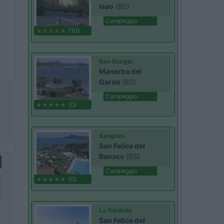
Iseo
(BS)
Campeggio
(10)
San Giorgio
Manerba del
Garda
(BS)
Campeggio
(0)
Sanghen
San Felice del
Benaco
(BS)
Campeggio
(0)
La Gardiola
San Felice del