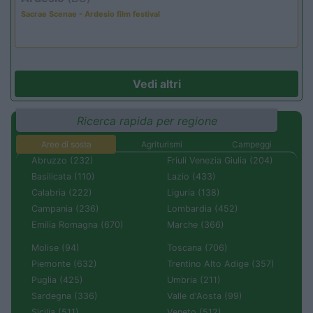
Sacrae Scenae - Ardesio film festival
Vedi altri
Ricerca rapida per regione
Aree di sosta
Agriturismi
Campeggi
Abruzzo (232)
Friuli Venezia Giulia (204)
Basilicata (110)
Lazio (433)
Calabria (222)
Liguria (138)
Campania (236)
Lombardia (452)
Emilia Romagna (670)
Marche (366)
Molise (94)
Toscana (706)
Piemonte (632)
Trentino Alto Adige (357)
Puglia (425)
Umbria (211)
Sardegna (336)
Valle d'Aosta (99)
Sicilia (511)
Veneto (512)