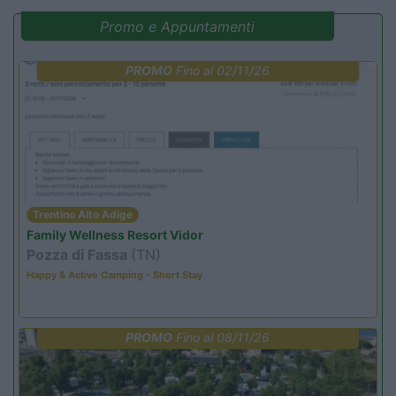
Promo e Appuntamenti
PROMO
Fino al 02/11/26
Trentino Alto Adige
Family Wellness Resort Vidor
Pozza di Fassa
(TN)
Happy & Active Camping - Short Stay
PROMO
Fino al 08/11/26