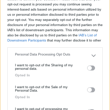
Ottima posizione, gratuito e ben illuminato.
opt-out request is processed you may continue seeing
Grande parco con giochi per bambini nelle
interest-based ads based on personal information utilized by
vicinanze, e molto tranquillo durante la notte.
us or personal information disclosed to third parties prior to
your opt-out. You may separately opt-out of the further
Purtroppo C/S camper fuori servizio.
disclosure of your personal information by third parties on the
IAB’s list of downstream participants. This information may
Caratteristiche
Posizione
Prezzo
Servizi
also be disclosed by us to third parties on the
IAB’s List of
Downstream Participants
that may further disclose it to other
third parties.
26/04/2019 9:58
maucas
Personal Data Processing Opt Outs
Please note that this website/app uses one or more Google
services and may gather and store information including but
Tranquilla, vicino al centro, ottimo carico-scarico,
I want to opt-out of the Sharing of my
not limited to your visit or usage behaviour. You may click to
gratuita
personal data.
grant or deny consent to Google and its third-party tags to
Opted In
use your data for below specified purposes in below Google
Caratteristiche
Posizione
Prezzo
Servizi
consent section.
I want to opt-out of the Sale of my
Personal Data.
13/05/2013 6:48
puxlew
Opted In
I want to opt-out of processing my
Tranquilla, su asfalto, 10 minuti a piedi dal centro.