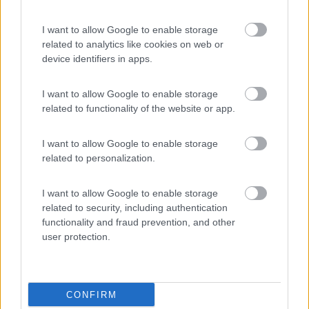
28/04/2011 0:08
marcolino
I want to allow Google to enable storage
Da visitare l'abbazia, a pochi passi e meravigliosa
related to analytics like cookies on web or
device identifiers in apps.
Posizione
I want to allow Google to enable storage
related to functionality of the website or app.
Segnalati nei dintorni
I want to allow Google to enable storage
related to personalization.
Area Camper Frassino
8.8
Peschiera Del Garda
(VR)
I want to allow Google to enable storage
related to security, including authentication
Area di sosta
functionality and fraud prevention, and other
user protection.
(50)
CONFIRM