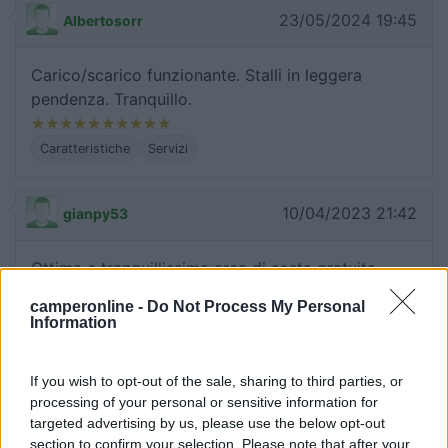
23/05/2024 19:45
Albertosorr
Carico/scarico funzionante. Stalli in leggera
pendenza. Tranquillo.
Caratteristiche
Servizi
10/04/2023 21:42
gianpy53
Ottima e tranquillissima area di sosta gratuita,
illuminata con C/S pulito e funzionante.
camperonline -
Do Not Process My Personal
Information
Caratteristiche
Prezzo
Pulizia
Servizi
If you wish to opt-out of the sale, sharing to third parties, or
processing of your personal or sensitive information for
28/02/2022 9:48
Clarisax
targeted advertising by us, please use the below opt-out
section to confirm your selection. Please note that after your