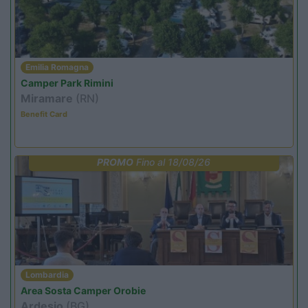
Emilia Romagna
Camper Park Rimini
Miramare
(RN)
Benefit Card
PROMO
Fino al 18/08/26
Lombardia
Area Sosta Camper Orobie
Ardesio
(BG)