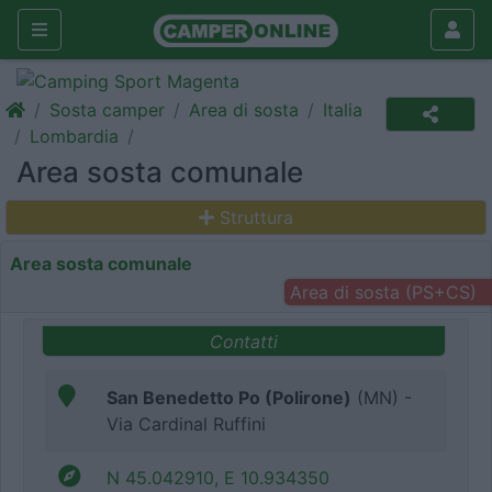
Sosta camper
Area di sosta
Italia
Lombardia
Area sosta comunale
Struttura
Area sosta comunale
Area di sosta (PS+CS)
Contatti
San Benedetto Po (Polirone)
(MN) -
Via Cardinal Ruffini
N 45.042910, E 10.934350