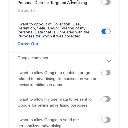
Personal Data for Targeted Advertising.
Opted In
Accessibilità
Caratteristiche
Posizione
I want to opt-out of Collection, Use,
Retention, Sale, and/or Sharing of my
09/11/2012 18:26
Personal Data that Is Unrelated with the
Ekhnaton
Purposes for which it was collected.
Opted Out
Accessibilità
Caratteristiche
Posizione
Google consents
I want to allow Google to enable storage
08/01/2012 0:55
omino69
related to advertising like cookies on web or
device identifiers in apps.
Attualmente CS non utilizzabile (rifornimento
acqua chiuso per gelo?)
I want to allow my user data to be sent to
Google for online advertising purposes.
Accessibilità
Servizi
I want to allow Google to send me
personalized advertising.