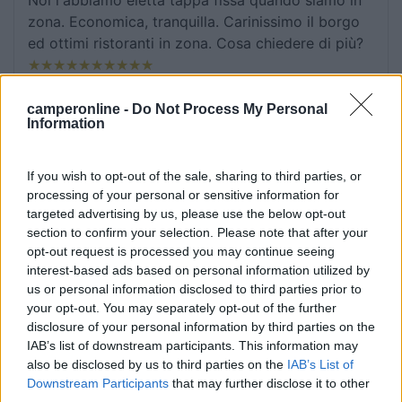
Noi l'abbiamo eletta tappa fissa quando siamo in
zona. Economica, tranquilla. Carinissimo il borgo
ed ottimi ristoranti in zona. Cosa chiedere di più?
Caratteristiche
Posizione
Prezzo
Punto ristoro
camperonline -
Do Not Process My Personal
Information
22/05/2022 2:29
gnagnola22
If you wish to opt-out of the sale, sharing to third parties, or
Solo di passaggio, ma ottima area con servizi e
processing of your personal or sensitive information for
targeted advertising by us, please use the below opt-out
gestori contattati telefonicamente disponibili e
section to confirm your selection. Please note that after your
gentili. Offagna è un bel borgo tranquillo, da
opt-out request is processed you may continue seeing
tornarci!
interest-based ads based on personal information utilized by
us or personal information disclosed to third parties prior to
Accoglienza
Caratteristiche
Posizione
Servizi
your opt-out. You may separately opt-out of the further
disclosure of your personal information by third parties on the
IAB’s list of downstream participants. This information may
23/04/2022 11:33
Wilder
also be disclosed by us to third parties on the
IAB’s List of
Downstream Participants
that may further disclose it to other