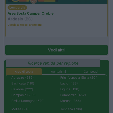
Lombardia
Area Sosta Camper Orobie
Ardesio
(BG)
Caccia ai tesori arancioni
Vedi altri
Ricerca rapida per regione
Aree di sosta
Agriturismi
Campeggi
Abruzzo (232)
Friuli Venezia Giulia (204)
Basilicata (110)
Lazio (433)
Calabria (222)
Liguria (138)
Campania (236)
Lombardia (452)
Emilia Romagna (670)
Marche (366)
Molise (94)
Toscana (706)