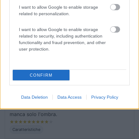
quella tardo-pomeridiana.
I want to allow Google to enable storage
related to personalization.
Caratteristiche
Pulizia
I want to allow Google to enable storage
related to security, including authentication
04/08/2020 11:47
Gigetto 79
functionality and fraud prevention, and other
user protection.
Ottima area, accogliente.
Accoglienza
CONFIRM
26/07/2020 19:39
VasilyZaitsev
Data Deletion
Data Access
Privacy Policy
Confermo quanto detto da tutti, ottima area,
manca solo l'ombra.
Caratteristiche