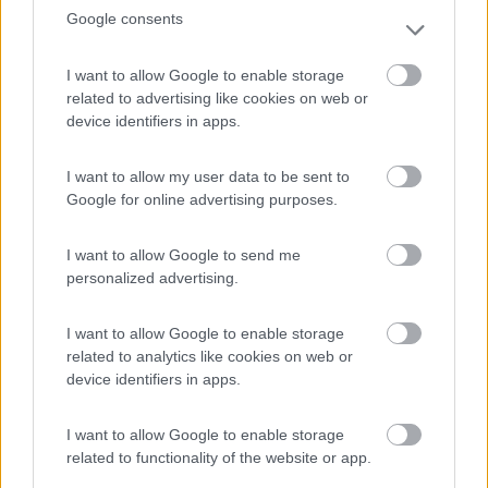
Google consents
vista sul centro storico che si trova a 200m.
I want to allow Google to enable storage
Accessibilità
Caratteristiche
Posizione
Servizi
related to advertising like cookies on web or
device identifiers in apps.
10/09/2020 18:47
pablomig
I want to allow my user data to be sent to
Google for online advertising purposes.
Ottima area, carico/scarico e corrente compresi
nei 5 €. Centro storico a 500 metri.
I want to allow Google to send me
personalized advertising.
Posizione
Prezzo
Servizi
I want to allow Google to enable storage
23/08/2020 20:25
related to analytics like cookies on web or
Randomtourist
device identifiers in apps.
Confermo precedenti recensioni. Ora alberelli
I want to allow Google to enable storage
piantati a W, ma esiste già cortina arborea sopra
related to functionality of the website or app.
prato che garantisce l'ombra più importante: