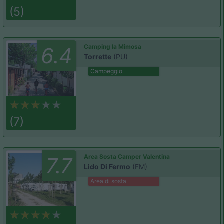
(5)
Camping la Mimosa
6.4
Torrette
(PU)
Campeggio
(7)
Area Sosta Camper Valentina
7.7
Lido Di Fermo
(FM)
Area di sosta