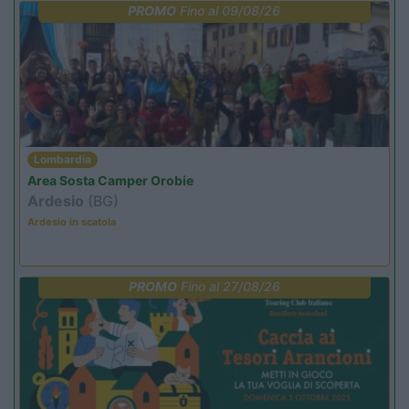
PROMO
Fino al 09/08/26
Lombardia
Area Sosta Camper Orobie
Ardesio
(BG)
Ardesio in scatola
PROMO
Fino al 27/08/26