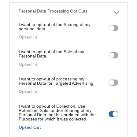
third parties.
Bella, vicina al centro. C/S più corrente a 5 euro
per 24h.
Personal Data Processing Opt Outs
Please note that this website/app uses one or more Google
services and may gather and store information including but
I want to opt-out of the Sharing of my
Posizione
Prezzo
Servizi
not limited to your visit or usage behaviour. You may click to
personal data.
grant or deny consent to Google and its third-party tags to
Opted In
use your data for below specified purposes in below Google
16/04/2022 22:39
Frapepe
consent section.
I want to opt-out of the Sale of my
Personal Data.
Parcheggio comodissimo al centro, vista
Opted In
spettacolare! Intimo perché con pochi posti,
elettricità compresa solo 5 euro!! Bravi!
I want to opt-out of processing my
Personal Data for Targeted Advertising.
Opted In
Accoglienza
Posizione
Prezzo
Servizi
I want to opt-out of Collection, Use,
Retention, Sale, and/or Sharing of my
27/10/2020 11:18
Roberto CG
Personal Data that Is Unrelated with the
Purposes for which it was collected.
Opted Out
L’area è in piano, arieggiata, con carico, scarico e
allaccio elettrico a pagamento, e una scenografica