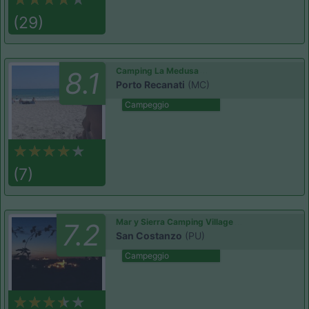
(29)
Camping La Medusa
8.1
Porto Recanati
(MC)
Campeggio
(7)
Mar y Sierra Camping Village
7.2
San Costanzo
(PU)
Campeggio