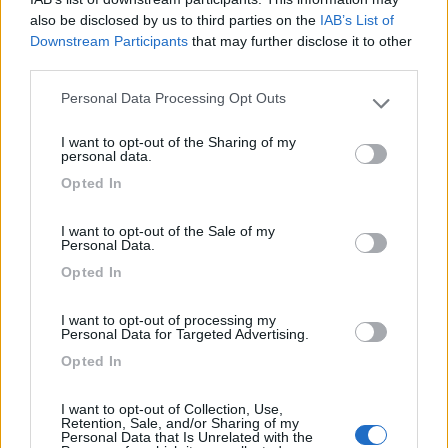
also be disclosed by us to third parties on the
IAB’s List of
Accoglienza
Gestione
Pulizia
Punto ristoro
Downstream Participants
that may further disclose it to other
third parties.
25/08/2020 13:05
DonP
Personal Data Processing Opt Outs
Please note that this website/app uses one or more Google
services and may gather and store information including but
Funziona una sola colonnina di corrente e non è
I want to opt-out of the Sharing of my
not limited to your visit or usage behaviour. You may click to
personal data.
sufficiente per tutti se il parcheggio è pieno. Il
grant or deny consent to Google and its third-party tags to
Opted In
carico è possibile solo con una gomma dell'acqua
use your data for below specified purposes in below Google
consent section.
fornita da loro. Non puoi montare la tua al
I want to opt-out of the Sale of my
rubinetto. Bar vicino. Ristorante nuovo vicino.
Personal Data.
Parte una salita di 11km per la piana di
Opted In
Castelluccio.
I want to opt-out of processing my
Personal Data for Targeted Advertising.
Accessibilità
Posizione
Punto ristoro
Servizi
Opted In
24/08/2020 23:14
turcoengine
I want to opt-out of Collection, Use,
Retention, Sale, and/or Sharing of my
Personal Data that Is Unrelated with the