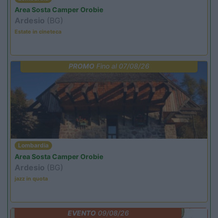
Area Sosta Camper Orobie
Ardesio
(BG)
Estate in cineteca
PROMO
Fino al 07/08/26
Lombardia
Area Sosta Camper Orobie
Ardesio
(BG)
jazz in quota
EVENTO
09/08/26