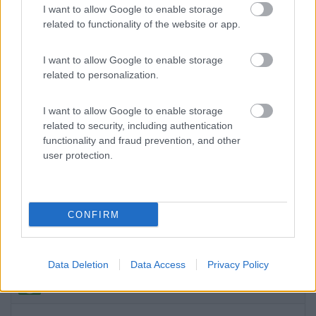
I want to allow Google to enable storage
Accessibilità
Caratteristiche
Posizione
Prezzo
related to functionality of the website or app.
Servizi
I want to allow Google to enable storage
related to personalization.
23/08/2016 0:03
piercamper
I want to allow Google to enable storage
Tranquilla e pulita, provata durante il giorno,
related to security, including authentication
eccezionale anche sotto al sole era ventilata e
functionality and fraud prevention, and other
abbiamo potuto mangiare all'interno del camper
user protection.
dopo aver fatto spesa in paese distante 500 metri.
I servizi carico e scarico sono ottimi, gratuito così
come l'allaccio elettrico
CONFIRM
Caratteristiche
Posizione
Prezzo
Pulizia
Servizi
Data Deletion
Data Access
Privacy Policy
09/05/2016 16:24
Damiano85