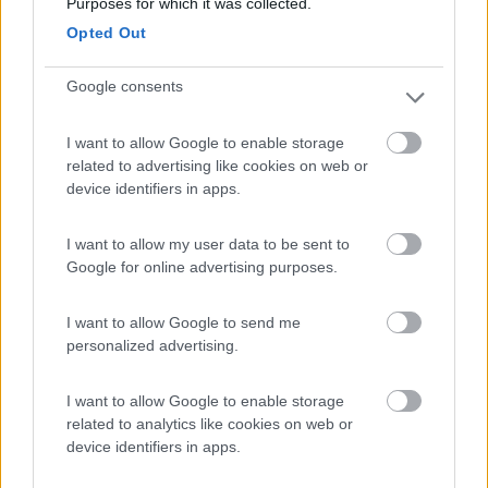
Purposes for which it was collected.
Ottima e moderna area, C/S ben concepito,
Opted Out
comoda per il paese.
Google consents
Caratteristiche
Posizione
Pulizia
Servizi
I want to allow Google to enable storage
23/08/2020 11:39
Map
related to advertising like cookies on web or
device identifiers in apps.
Completamente agibile dopo la realizzazione delle
SAE. Allaccio elettrico a pagamento. 2 euro 8 ore.
I want to allow my user data to be sent to
Google for online advertising purposes.
Tranquilla. Attività commerciali vicine.
I want to allow Google to send me
Accessibilità
Caratteristiche
Posizione
Prezzo
personalized advertising.
Servizi
I want to allow Google to enable storage
11/07/2020 18:30
related to analytics like cookies on web or
gomukasana
device identifiers in apps.