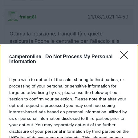
21/08/2021 14:59
fralag61
Ottima la posizione, tranquillità e quiete
assicurata.Poche le centraline per l'allaccio alla
corrente elettrica: 6 su 10 posti camper.
camperonline -
Do Not Process My Personal
Information
Caratteristiche
Posizione
Servizi
If you wish to opt-out of the sale, sharing to third parties, or
28/08/2020 17:07
wolfman71
processing of your personal or sensitive information for
targeted advertising by us, please use the below opt-out
section to confirm your selection. Please note that after your
Ottima area attrezzata, ben tenuta, merito
opt-out request is processed you may continue seeing
dell'operatore ecologico del comune gentilissimo
interest-based ads based on personal information utilized by
che se ne prende cura. Buon Ristorante pizzeria
us or personal information disclosed to third parties prior to
anche da asporto vicinissimo. Complimenti al
your opt-out. You may separately opt-out of the further
Municipio.
disclosure of your personal information by third parties on the
IAB’s list of downstream participants. This information may