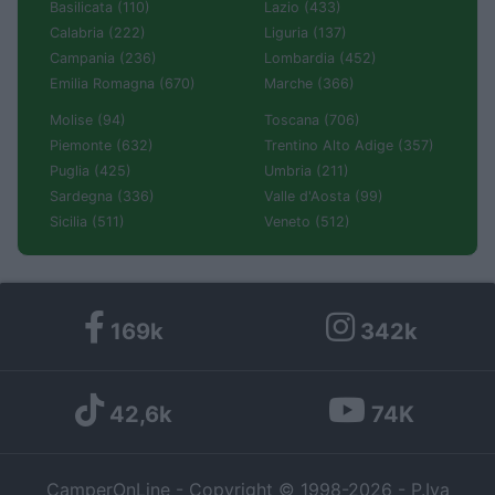
Basilicata (110)
Lazio (433)
Calabria (222)
Liguria (137)
Campania (236)
Lombardia (452)
Emilia Romagna (670)
Marche (366)
Molise (94)
Toscana (706)
Piemonte (632)
Trentino Alto Adige (357)
Puglia (425)
Umbria (211)
Sardegna (336)
Valle d'Aosta (99)
Sicilia (511)
Veneto (512)
169k
342k
42,6k
74K
CamperOnLine - Copyright © 1998-2026 - P.Iva