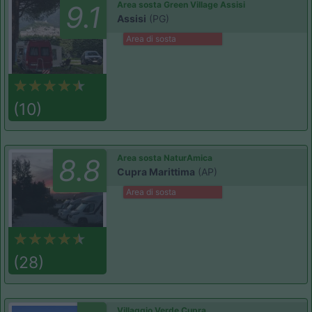
Area sosta Green Village Assisi
9.1
Assisi
(PG)
Area di sosta
(10)
Area sosta NaturAmica
8.8
Cupra Marittima
(AP)
Area di sosta
(28)
Villaggio Verde Cupra