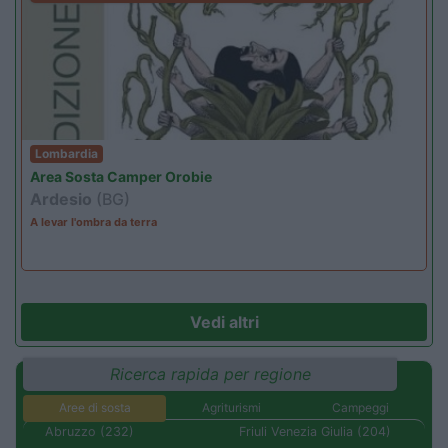
Lombardia
Area Sosta Camper Orobie
Ardesio
(BG)
A levar l'ombra da terra
Vedi altri
Ricerca rapida per regione
Aree di sosta
Agriturismi
Campeggi
Abruzzo (232)
Friuli Venezia Giulia (204)