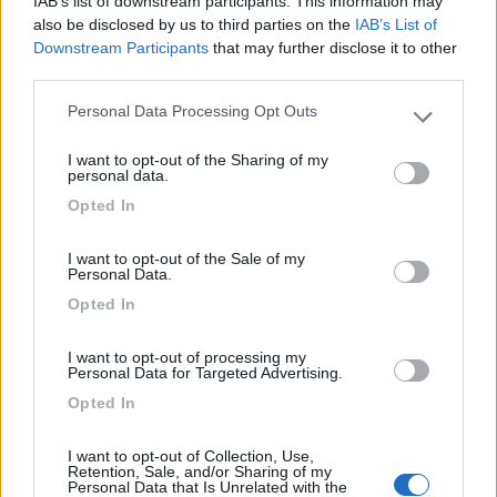
IAB’s list of downstream participants. This information may
poi vi piace un area di sosta dove ci sono più auto
also be disclosed by us to third parties on the
IAB’s List of
Downstream Participants
that may further disclose it to other
che camper allora è il posto giusto...Peccato! E'
third parties.
proprio vero che non ci meritiamo aree di sosta
gratis! Chi vuol godersi questo posto deve
Personal Data Processing Opt Outs
Please note that this website/app uses one or more Google
approfittare dal lunedì al venerdì.
services and may gather and store information including but
I want to opt-out of the Sharing of my
not limited to your visit or usage behaviour. You may click to
personal data.
Caratteristiche
Prezzo
Pulizia
grant or deny consent to Google and its third-party tags to
Opted In
use your data for below specified purposes in below Google
consent section.
05/10/2010 18:09
riobierto
I want to opt-out of the Sale of my
Personal Data.
Opted In
Caratteristiche
Prezzo
Pulizia
I want to opt-out of processing my
Personal Data for Targeted Advertising.
Opted In
Segnalati nei dintorni
I want to opt-out of Collection, Use,
Retention, Sale, and/or Sharing of my
Personal Data that Is Unrelated with the