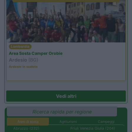
Lombardia
Area Sosta Camper Orobie
Ardesio
(BG)
Ardesio in scatola
Vedi altri
Ricerca rapida per regione
Aree di sosta
Agriturismi
Campeggi
Abruzzo (232)
Friuli Venezia Giulia (204)