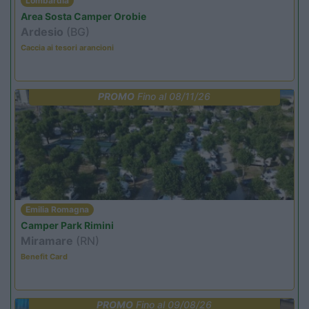
Lombardia
Area Sosta Camper Orobie
Ardesio
(BG)
Caccia ai tesori arancioni
PROMO
Fino al 08/11/26
Emilia Romagna
Camper Park Rimini
Miramare
(RN)
Benefit Card
PROMO
Fino al 09/08/26