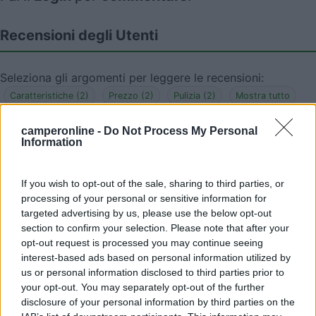
Recensioni degli Utenti
Seleziona gli argomenti per leggere le recensioni:
Caratteristiche (2)
Prezzo (2)
Pulizia (2)
Mostra tutto
camperonline -
Do Not Process My Personal
Information
09/06/2021 10:35
Salciccia
If you wish to opt-out of the sale, sharing to third parties, or
Fino a qualche anno fa era un posto favoloso
processing of your personal or sensitive information for
dove passare un fine settimana e lo avrei
targeted advertising by us, please use the below opt-out
section to confirm your selection. Please note that after your
consigliato a chi cerca tranquillità e riposo ma
opt-out request is processed you may continue seeing
ultimamente lo consiglio a chi cerca schiamazzi e
interest-based ads based on personal information utilized by
caciara a qualsiasi ora del giorno e palloni che non
us or personal information disclosed to third parties prior to
sempre vanno dove chi tira vorrebbe, per non
your opt-out. You may separately opt-out of the further
parlare di tutti i bisognini che fanno gli innocenti
disclosure of your personal information by third parties on the
cani ma che non raccolgono i colpevoli padroni se