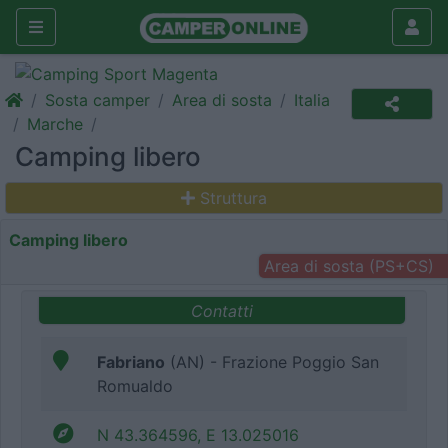
Sosta camper
Area di sosta
Italia
Marche
Camping libero
Struttura
Camping libero
Area di sosta (PS+CS)
Contatti
Fabriano
(AN) - Frazione Poggio San
Romualdo
N 43.364596, E 13.025016