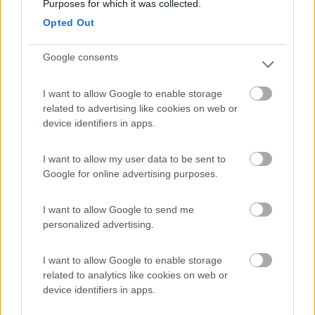
Purposes for which it was collected.
Mar y Sierra Camping Village
7.2
San Costanzo
(PU)
Opted Out
Campeggio
Google consents
I want to allow Google to enable storage
related to advertising like cookies on web or
(5)
device identifiers in apps.
I want to allow my user data to be sent to
Area sosta Green Village Assisi
9.1
Google for online advertising purposes.
Assisi
(PG)
Area di sosta
I want to allow Google to send me
personalized advertising.
I want to allow Google to enable storage
(10)
related to analytics like cookies on web or
device identifiers in apps.