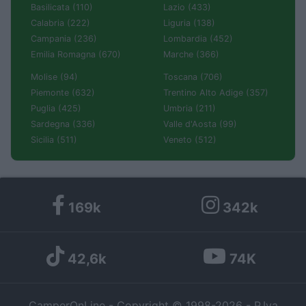
Basilicata (110)
Lazio (433)
Calabria (222)
Liguria (138)
Campania (236)
Lombardia (452)
Emilia Romagna (670)
Marche (366)
Molise (94)
Toscana (706)
Piemonte (632)
Trentino Alto Adige (357)
Puglia (425)
Umbria (211)
Sardegna (336)
Valle d'Aosta (99)
Sicilia (511)
Veneto (512)
169k
342k
42,6k
74K
CamperOnLine - Copyright © 1998-2026 - P.Iva