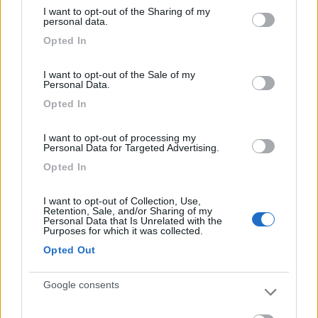
services and may gather and store information including but
comoda, ascensore per il centro
I want to opt-out of the Sharing of my
not limited to your visit or usage behaviour. You may click to
personal data.
grant or deny consent to Google and its third-party tags to
Opted In
Accessibilità
Posizione
use your data for below specified purposes in below Google
consent section.
I want to opt-out of the Sale of my
Personal Data.
Segnalati nei dintorni
Opted In
I want to opt-out of processing my
Camping La Medusa
8.1
Personal Data for Targeted Advertising.
Porto Recanati
(MC)
Opted In
Campeggio
I want to opt-out of Collection, Use,
Retention, Sale, and/or Sharing of my
Personal Data that Is Unrelated with the
Purposes for which it was collected.
(7)
Opted Out
Google consents
Camping Village Bellamare
7.7
Porto Recanati
(MC)