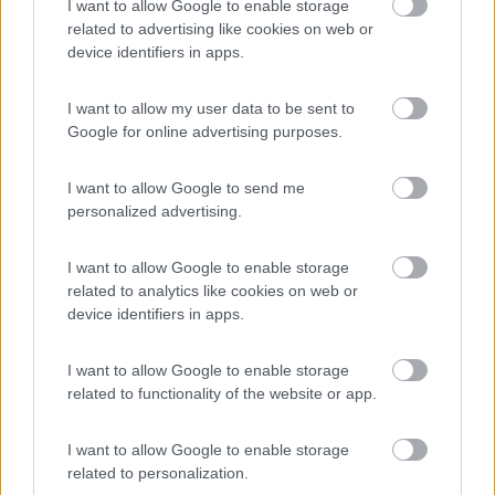
I want to allow Google to enable storage
Campeggio
related to advertising like cookies on web or
device identifiers in apps.
I want to allow my user data to be sent to
(29)
Google for online advertising purposes.
I want to allow Google to send me
personalized advertising.
Area Sosta Camper Valentina
7.7
Lido Di Fermo
(FM)
I want to allow Google to enable storage
Area di sosta
related to analytics like cookies on web or
device identifiers in apps.
I want to allow Google to enable storage
(16)
related to functionality of the website or app.
I want to allow Google to enable storage
La Perla dell'Adriatico
7.7
related to personalization.
Porto San Giorgio
(FM)