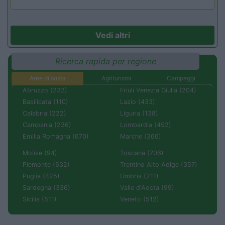
Vedi altri
Ricerca rapida per regione
Aree di sosta
Agriturismi
Campeggi
Abruzzo (232)
Friuli Venezia Giulia (204)
Basilicata (110)
Lazio (433)
Calabria (222)
Liguria (138)
Campania (236)
Lombardia (452)
Emilia Romagna (670)
Marche (366)
Molise (94)
Toscana (706)
Piemonte (632)
Trentino Alto Adige (357)
Puglia (425)
Umbria (211)
Sardegna (336)
Valle d'Aosta (99)
Sicilia (511)
Veneto (512)