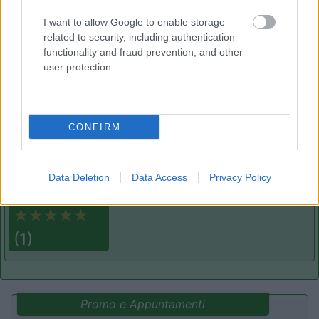
Area di sosta
I want to allow Google to enable storage
related to security, including authentication
functionality and fraud prevention, and other
user protection.
(76)
CONFIRM
Camping Village Gemma
10
Fermo
(AP)
Campeggio
Data Deletion
Data Access
Privacy Policy
(1)
Promo e Appuntamenti