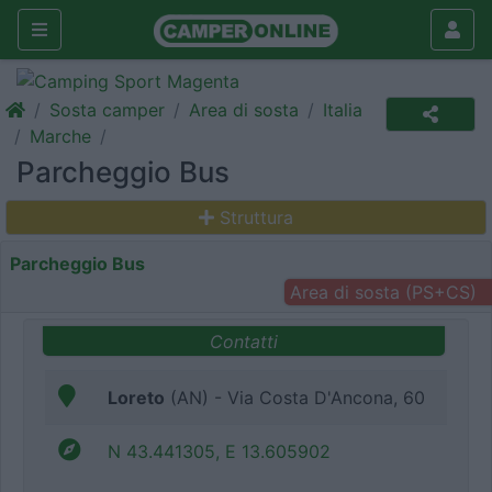
Sosta camper
Area di sosta
Italia
Marche
Parcheggio Bus
Struttura
Parcheggio Bus
Area di sosta (PS+CS)
Contatti
Loreto
(AN) - Via Costa D'Ancona, 60
N 43.441305, E 13.605902