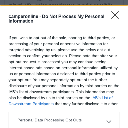
minuti. NB, l'unico parchimetro in cui é possibile
pagare la tariffa camper è quello davanti ai servizi
camperonline -
Do Not Process My Personal
igienici pubblici.
Information
Accessibilità
Caratteristiche
Posizione
Prezzo
If you wish to opt-out of the sale, sharing to third parties, or
Servizi
Trasporti
processing of your personal or sensitive information for
targeted advertising by us, please use the below opt-out
section to confirm your selection. Please note that after your
14/10/2013 15:26
vany02
opt-out request is processed you may continue seeing
interest-based ads based on personal information utilized by
us or personal information disclosed to third parties prior to
Tranquilla nel livello più basso e lontano dalla
your opt-out. You may separately opt-out of the further
strada.
disclosure of your personal information by third parties on the
IAB’s list of downstream participants. This information may
Caratteristiche
also be disclosed by us to third parties on the
IAB’s List of
Downstream Participants
that may further disclose it to other
third parties.
29/04/2011 14:01
giulio47
Personal Data Processing Opt Outs
Please note that this website/app uses one or more Google