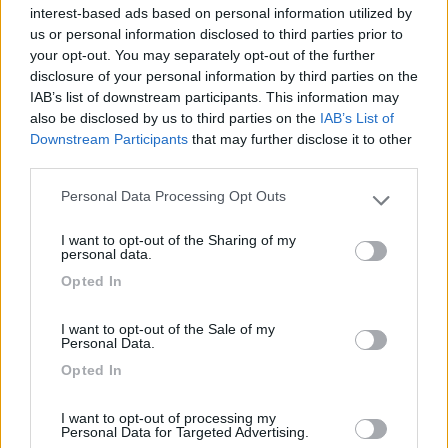
recintata, CS, attacco luce, in piano, inghiaiata.
interest-based ads based on personal information utilized by
Adiacenti giochi bimbi, piscina(!), comunale,
us or personal information disclosed to third parties prior to
gratuita(!), con sdraio, non segnalata, fruibile e
your opt-out. You may separately opt-out of the further
disclosure of your personal information by third parties on the
piccolo parco pubblico, assai erto e ombroso,
IAB’s list of downstream participants. This information may
panchine, tavolo. Curioso e fortuito l'accesso
also be disclosed by us to third parties on the
IAB’s List of
all'area: bilico apribile a tempo solo con scheda
Downstream Participants
that may further disclose it to other
sia in entrata che in uscita, no telefoni, no
third parties.
istruzioni. Non si sa come reperire la scheda, si
Personal Data Processing Opt Outs
rischia di restare prigionieri una volta entrati.
Please note that this website/app uses one or more Google
Istruzioni tramandate oralmente da precedenti
services and may gather and store information including but
I want to opt-out of the Sharing of my
occupanti, ma se si arriva di notte o ad area vuota
not limited to your visit or usage behaviour. You may click to
personal data.
grant or deny consent to Google and its third-party tags to
o a benzinaio di fronte chiuso? Pagamento tramite
Opted In
use your data for below specified purposes in below Google
bonifico o vaglia al Comune con reperimento IBAN
consent section.
sul sito.
I want to opt-out of the Sale of my
Personal Data.
Opted In
Accessibilità
Caratteristiche
Gestione
Posizione
Prezzo
Servizi
I want to opt-out of processing my
Personal Data for Targeted Advertising.