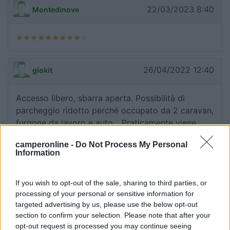
22/03/2023 8:40
Montedinove
26/04/2022 12:40
giokit
Accesso libero, sbarra aperta. Possibilità di
parcheggio ridotto perché occupato da 2 caravan,
furgone da lavoro e auto... Praticamente viene
usato come parcheggio dai residenti.
camperonline -
Do Not Process My Personal
Information
Accessibilità
Caratteristiche
Gestione
If you wish to opt-out of the sale, sharing to third parties, or
23/08/2020 20:32
processing of your personal or sensitive information for
Randomtourist
targeted advertising by us, please use the below opt-out
section to confirm your selection. Please note that after your
Area molto piccola, da 6 a max 8 posti, graziosa,
opt-out request is processed you may continue seeing