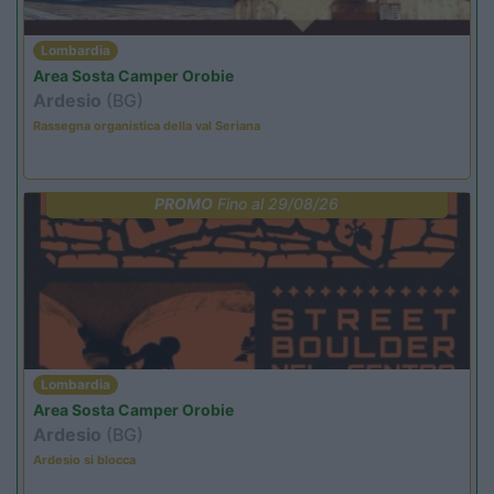
Lombardia
Area Sosta Camper Orobie
Ardesio
(BG)
Rassegna organistica della val Seriana
PROMO
Fino al 29/08/26
Lombardia
Area Sosta Camper Orobie
Ardesio
(BG)
Ardesio si blocca