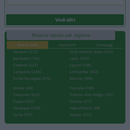
Vedi altri
Ricerca rapida per regione
Aree di sosta
Agriturismi
Campeggi
Abruzzo (232)
Friuli Venezia Giulia (204)
Basilicata (110)
Lazio (433)
Calabria (222)
Liguria (138)
Campania (236)
Lombardia (452)
Emilia Romagna (670)
Marche (366)
Molise (94)
Toscana (706)
Piemonte (632)
Trentino Alto Adige (357)
Puglia (425)
Umbria (211)
Sardegna (336)
Valle d'Aosta (99)
Sicilia (511)
Veneto (512)