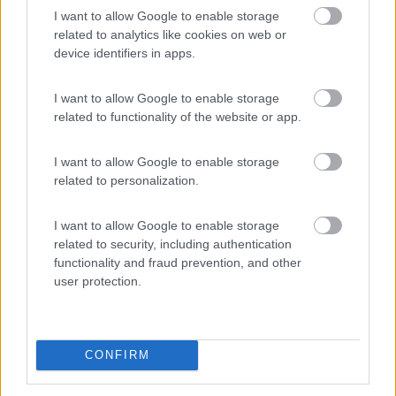
Molto tranquillo, nuovo.
I want to allow Google to enable storage
related to analytics like cookies on web or
Caratteristiche
device identifiers in apps.
I want to allow Google to enable storage
related to functionality of the website or app.
Segnalati nei dintorni
I want to allow Google to enable storage
Area sosta NaturAmica
8.8
related to personalization.
Cupra Marittima
(AP)
Area di sosta
I want to allow Google to enable storage
related to security, including authentication
functionality and fraud prevention, and other
user protection.
(28)
CONFIRM
Villaggio Verde Cupra
8
Cupra Marittima
(AP)