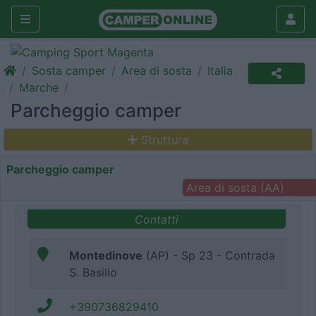
Sosta camper
Area di sosta
Italia
Marche
Parcheggio camper
Struttura
Parcheggio camper
Area di sosta (AA)
Contatti
Montedinove
(AP) - Sp 23 - Contrada
S. Basilio
+390736829410