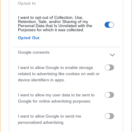
Opted In
24/07/2020 1:43
kali1983
I want to opt-out of Collection, Use,
Tranquilla, appena prima del paese di
Retention, Sale, and/or Sharing of my
Personal Data that Is Unrelated with the
Montedinove e a 3 km da Montalto delle Marche.
Purposes for which it was collected.
Ha C/S e elettricità. Costo 10€/24 h. Tutto nuovo.
Opted Out
Caratteristiche
Posizione
Prezzo
Servizi
Google consents
21/08/2016 21:57
I want to allow Google to enable storage
Merondor
related to advertising like cookies on web or
device identifiers in apps.
Dal primo agosto pagamento 10 euro al giorno.
I want to allow my user data to be sent to
Prezzo
Google for online advertising purposes.
I want to allow Google to send me
21/05/2014 11:44
930278892
personalized advertising.