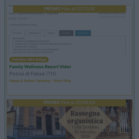
PROMO
Fino al 02/11/26
Trentino Alto Adige
Family Wellness Resort Vidor
Pozza di Fassa
(TN)
Happy & Active Camping - Short Stay
PROMO
Fino al 25/08/26