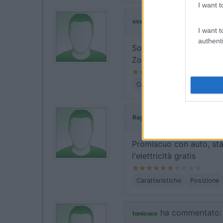
I want t
ha commentato:
sssissi
I want t
authenti
Solo 2 colonnine x la cor
Zona tranquilla
Caratteristiche
Servizi
ha commenta
Ragno Pinolo
Promiscuo con auto, stal
l'elettricità gratis
Caratteristiche
Posizione
ha commentato:
tonicuco