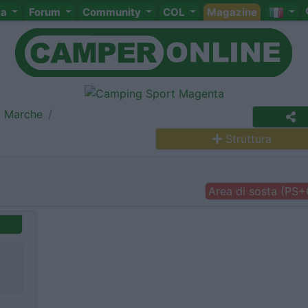
ta
Forum
Community
COL
Magazine
Marche
Struttura
Area di sosta (PS