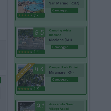
San Marino
(RSM)
Campeggio
(12)
8.5
Camping Adria
Riccione
Riccione
(RN)
Campeggio
(13)
Card
8.4
Camper Park Rimini
Benefit
Miramare
(RN)
Campeggio
(17)
9.1
Area sosta Green
Village Assisi