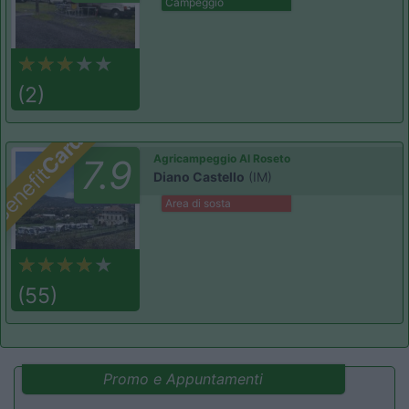
Campeggio
(2)
Card
Agricampeggio Al Roseto
7.9
enefit
Diano Castello
(IM)
Area di sosta
(55)
Promo e Appuntamenti