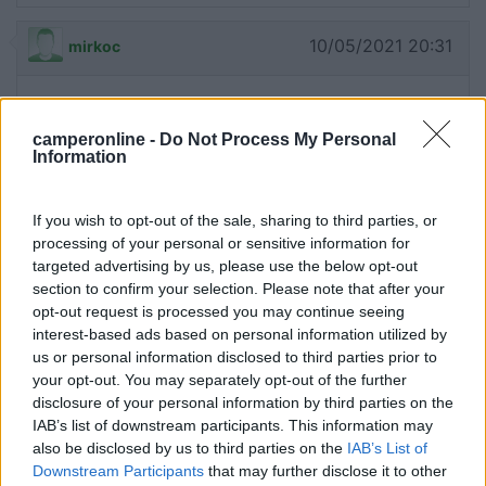
10/05/2021 20:31
mirkoc
Pro: vicinanza al paese, ombreggiato, abbastanza
pianeggiante, tutti i servizi compresi (corrente
camperonline -
Do Not Process My Personal
4A), bagni al momento chiusi. Bar e supermercato
Information
vicini. Contro: gli stalli non sono grandissimi se si
tengono in considerazione le delimitazioni, non si
If you wish to opt-out of the sale, sharing to third parties, or
capisce benissimo quali siano i posti riservati ai
processing of your personal or sensitive information for
camper, mancanza di bidoni, tariffa non
targeted advertising by us, please use the below opt-out
frazionabile (10€/giorno), non segnalata, potrebbe
section to confirm your selection. Please note that after your
opt-out request is processed you may continue seeing
dar fastidio la vicina strada.
interest-based ads based on personal information utilized by
us or personal information disclosed to third parties prior to
Accessibilità
Caratteristiche
Posizione
Prezzo
your opt-out. You may separately opt-out of the further
Pulizia
Punto ristoro
Servizi
disclosure of your personal information by third parties on the
IAB’s list of downstream participants. This information may
also be disclosed by us to third parties on the
IAB’s List of
16/02/2021 19:04
Arcie78
Downstream Participants
that may further disclose it to other