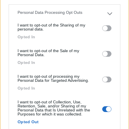
third parties.
30 posti circa su autobloccanti, recintata.
Personal Data Processing Opt Outs
Please note that this website/app uses one or more Google
Corrente elettrica disponibile. Camper Service
services and may gather and store information including but
disponibile. Sì paga al parchimetro: accetta solo
I want to opt-out of the Sharing of my
not limited to your visit or usage behaviour. You may click to
personal data.
monete (non da resto) e carte di debito wireless.
grant or deny consent to Google and its third-party tags to
Opted In
Nelle vicinanze, terme, resti acquedotto romano e
use your data for below specified purposes in below Google
passeggiata lungo Bormida.
consent section.
I want to opt-out of the Sale of my
Personal Data.
Caratteristiche
Posizione
Prezzo
Servizi
Opted In
I want to opt-out of processing my
01/10/2020 19:06
Bobottoebobotta
Personal Data for Targeted Advertising.
Opted In
Sono molto contento di essere stato in questo
posto. Da Savona, in ritorno verso casa (Torino)
I want to opt-out of Collection, Use,
Retention, Sale, and/or Sharing of my
non c'è altra soluzione per il carico e scarico.
Personal Data that Is Unrelated with the
Purposes for which it was collected.
Pazzesco! Ulteriore punto a favore che è gratuito.
Peccato per i bagni chiusi. Non pretendo di
Opted Out
usufruire delle docce, ma un bagno è il minimo per