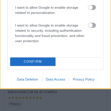
I want to allow Google to enable storage
Prezzo
Servizi
related to personalization.
29/11/2019 15:28
nightmen01
I want to allow Google to enable storage
related to security, including authentication
functionality and fraud prevention, and other
Area molto comoda non molto distante dal centro.
user protection.
Consigliata.
Posizione
CONFIRM
20/10/2019 22:51
parsifaluno
Data Deletion
Data Access
Privacy Policy
Pagamento solo con monete oppure
bancomat/carta di credito
Prezzo