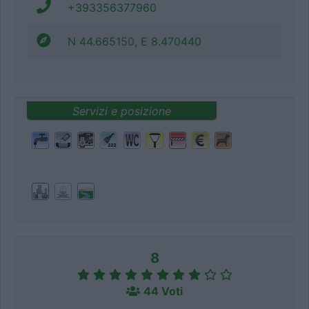
+393356377960
N 44.665150, E 8.470440
Servizi e posizione
8
44 Voti