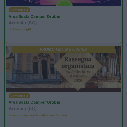
Lombardia
Area Sosta Camper Orobie
Ardesio
(BG)
Not baed night
PROMO
Fino al 25/08/26
Lombardia
Area Sosta Camper Orobie
Ardesio
(BG)
Rassegna organistica della val Seriana