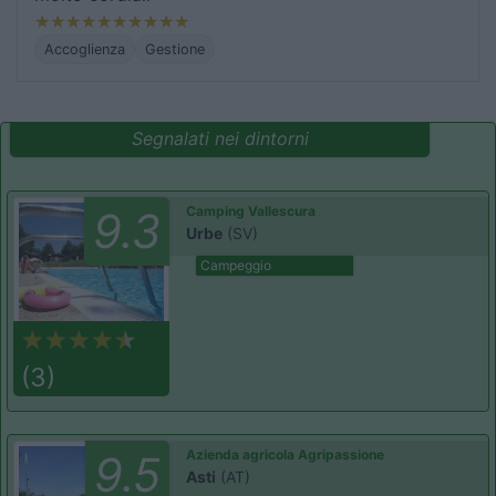
Accoglienza
Gestione
Segnalati nei dintorni
Camping Vallescura
9.3
Urbe
(SV)
Campeggio
(3)
Azienda agricola Agripassione
9.5
Asti
(AT)