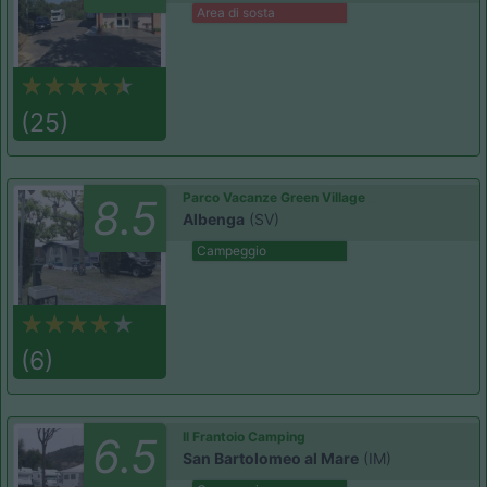
Area di sosta
(25)
Parco Vacanze Green Village
8.5
Albenga
(SV)
Campeggio
(6)
Il Frantoio Camping
6.5
San Bartolomeo al Mare
(IM)