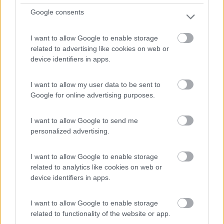
un posto pubblico.
Google consents
Posizione
Prezzo
Pulizia
Servizi
I want to allow Google to enable storage
related to advertising like cookies on web or
device identifiers in apps.
30/09/2020 19:28
Rocco73
I want to allow my user data to be sent to
A circa 15 minuti dal centro. Vicina alla strada,
Google for online advertising purposes.
molto trafficata anche nelle ore notturne.
I want to allow Google to send me
personalized advertising.
Caratteristiche
Posizione
I want to allow Google to enable storage
03/06/2020 8:51
fabri1065
related to analytics like cookies on web or
device identifiers in apps.
Confermo quanto detto prima, 10€ per 24 ore,
I want to allow Google to enable storage
bagni chiusi così come terme e piscina. Tutto il
related to functionality of the website or app.
resto è OK.