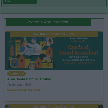
Promo e Appuntamenti
PROMO
Fino al 27/08/26
Lombardia
Area Sosta Camper Orobie
Ardesio
(BG)
Caccia ai tesori arancioni
PROMO
Fino al 07/08/26