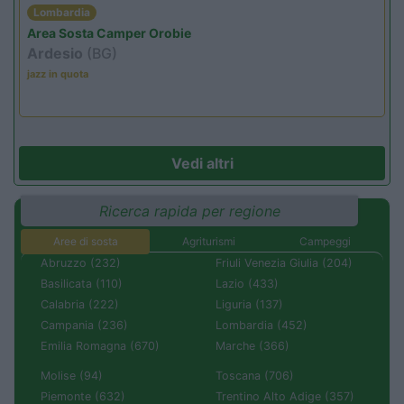
Lombardia
Area Sosta Camper Orobie
Ardesio
(BG)
jazz in quota
Vedi altri
Ricerca rapida per regione
Aree di sosta
Agriturismi
Campeggi
Abruzzo (232)
Friuli Venezia Giulia (204)
Basilicata (110)
Lazio (433)
Calabria (222)
Liguria (137)
Campania (236)
Lombardia (452)
Emilia Romagna (670)
Marche (366)
Molise (94)
Toscana (706)
Piemonte (632)
Trentino Alto Adige (357)