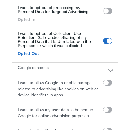
I want to opt-out of processing my
Grande spiazzo per una 30ina di camper.
Personal Data for Targeted Advertising.
Allacciamenti alla corrente elettrica, 10A. Camper
Opted In
service disponibile. Bagni e docce disponibili nel
campeggio adiacente. Di fronte alle piste da sci di
I want to opt-out of Collection, Use,
fondo. La navetta per Melezet e Bardonecchia
Retention, Sale, and/or Sharing of my
Personal Data that Is Unrelated with the
ferma proprio all'ingresso dell'area
Purposes for which it was collected.
sosta/campeggio. Gestore gentile. Attenzione al
Opted Out
vento!
Google consents
Accessibilità
Accoglienza
Caratteristiche
Posizione
Servizi
Trasporti
I want to allow Google to enable storage
related to advertising like cookies on web or
device identifiers in apps.
31/07/2020 16:11
debcomp
I want to allow my user data to be sent to
Come già indicato di chi mi ha preceduto, l'area è
Google for online advertising purposes.
ancora in fase di allestimento. Spazi ampi dotati di
colonnina elettricità e carico acqua (ogni 3-4