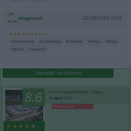
22/06/2020 13:15
piaggiomp3
Accessibilità
Accoglienza
Posizione
Prezzo
Pulizia
Servizi
Trasporti
Segnalati nei dintorni
Area Camper Revettaz - Cogne
8.6
Cogne
(AO)
Area di sosta