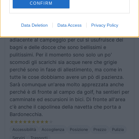
lavorando a più non posso per cercare di dare
CONFIRM
comfort e sicurezza all'area. Tutto il personale è
gentilissimo e disponibile. Ho passato questo
Weekend dal 26 al 28/06 e ho pagato 15€ a notte
Data Deletion
Data Access
Privacy Policy
con corrente + 2,50 di Assicurazione. L'area è
adiacente al campeggio per cui si usufruisce dei
bagni e delle docce che sono bellissimi e
pulitissimi. Per il momento sono solo un po'
scomodi gli scarichi sia acque nere che grigie
perché sono in fase di allestimento, ma come in
tutte le cose dobbiamo avere un pò di pazienza.
Sarà comunque un'area molto apprezzata anche
perché è di fronte al campo da golf, ha sentieri per
camminate ed escursioni in bici. Di fronte all'area
c'è anche il capolinea della navetta che porta a
Bardonecchia.
Accessibilità
Accoglienza
Posizione
Prezzo
Pulizia
Servizi
Trasporti