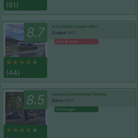
(91)
Area Sosta Camper Lillaz
8.7
Cogne
(AO)
Area di sosta
(44)
Camping International Touring
8.5
Sarre
(AO)
Campeggio