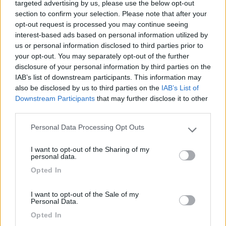
targeted advertising by us, please use the below opt-out
amanti del trekking. Consigliata
section to confirm your selection. Please note that after your
opt-out request is processed you may continue seeing
interest-based ads based on personal information utilized by
Posizione
Servizi
Trasporti
us or personal information disclosed to third parties prior to
your opt-out. You may separately opt-out of the further
disclosure of your personal information by third parties on the
22/07/2021 12:03
SimonaC
IAB’s list of downstream participants. This information may
also be disclosed by us to third parties on the
IAB’s List of
Campeggio semplice, comodo da raggiungere.
Downstream Participants
that may further disclose it to other
Servizi inclusi: corrente, carico/scarico, bagni, bar
third parties.
e ristorante. Posizione strategica per percorsi
Personal Data Processing Opt Outs
trekking e per raggiungere Bardonecchia, c'è
Please note that this website/app uses one or more Google
services and may gather and store information including but
anche una navetta gratuita. Prezzi onestissimi.
I want to opt-out of the Sharing of my
not limited to your visit or usage behaviour. You may click to
personal data.
grant or deny consent to Google and its third-party tags to
Accessibilità
Posizione
Prezzo
Punto ristoro
Servizi
Opted In
use your data for below specified purposes in below Google
Trasporti
consent section.
I want to opt-out of the Sale of my
Personal Data.
16/02/2021 19:02
Opted In
Arcie78