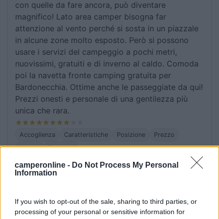
con quelle da fare ancora, può diventare
magnifico! Lato area camper bisogna far
attenzione al vento perché si sosta in un piazzale
in alcune zone molto esposto. Però si possono
usare i servizi del campeggio a pochi metri,
nuovissimi, gratuiti e di inverno al caldo. Comoda
poi la navetta fronte camping gratuita per
Bardonecchia. Ottime anche le passeggiate da qui!
Prezzi onesti e personale di una gentilezza più
unica che rara.
Accoglienza
Caratteristiche
Posizione
Prezzo
Servizi
Trasporti
camperonline -
Do Not Process My Personal
Information
25/08/2021 22:23
crisbar72
If you wish to opt-out of the sale, sharing to third parties, or
Bella area con tutti i servizi. Comoda la navetta
processing of your personal or sensitive information for
che porta a Bardonecchia. Tanti percorsi per gli