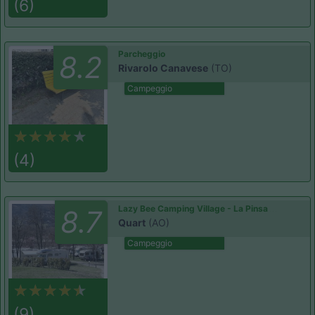
(6)
Parcheggio
8.2
Rivarolo Canavese
(TO)
Campeggio
(4)
Lazy Bee Camping Village - La Pinsa
8.7
Quart
(AO)
Campeggio
(9)