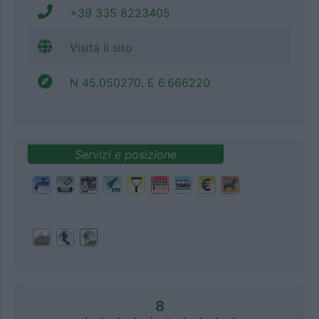
+39 335 8223405
Visita il sito
N 45.050270, E 6.666220
Servizi e posizione
8