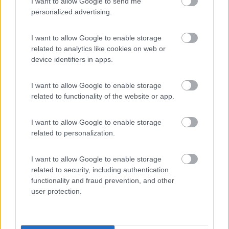
I want to allow Google to send me
stalli). Ad ogni modo, personale gentilissimo che
personalized advertising.
ci ha spiegato nel dettaglio ogni cosa. Si può
usufruire dei servizi del campeggio: bagni, docce
I want to allow Google to enable storage
calde libere (no gettone). Stanno ancora
related to analytics like cookies on web or
device identifiers in apps.
costruendo lo scarico acque grigie e nere, ed il
bar... Penso che quando l'area sarà completata
sarà un'ottima area sosta. A pochi passi, ampia
I want to allow Google to enable storage
related to functionality of the website or app.
possibilità di passeggiate e trekking e navetta per
Bardonecchia.
I want to allow Google to enable storage
related to personalization.
Accoglienza
Posizione
Servizi
Trasporti
I want to allow Google to enable storage
01/07/2020 15:56
bici48
related to security, including authentication
functionality and fraud prevention, and other
user protection.
Area molto bella aperta a gennaio ma in fase di
allestimento. Il CoronaVirus ha fermato per 3 mesi
i lavori di ristrutturazione ma il personale sta