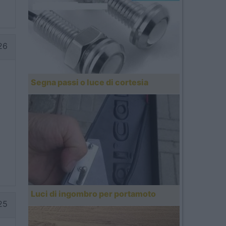
26
Segna passi o luce di cortesia
Luci di ingombro per portamoto
25