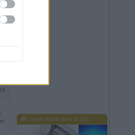
01
ei
23
e
r
I lavori del fai da te di COL
on