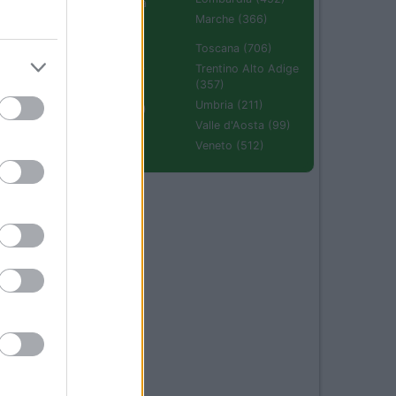
Emilia Romagna
(670)
Marche (366)
Molise (94)
Toscana (706)
Piemonte (632)
Trentino Alto Adige
(357)
06
Puglia (425)
Umbria (211)
Sardegna (336)
Valle d'Aosta (99)
Sicilia (511)
Veneto (512)
03
to