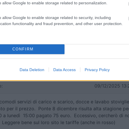
o allow Google to enable storage related to personalization.
cchinetta automatica.
o allow Google to enable storage related to security, including
cation functionality and fraud prevention, and other user protection.
to:
13/12/2025 16:
ea attrezzata di tutto e in posizione top. Unica pecca dir
CONFIRM
na sosta di 18 h è un po' troppo.
i
Data Deletion
Data Access
Privacy Policy
:
09/12/2025 13:
 comodi servizi di carico e scarico, docce e lavabo stovigli
o per il prezzo. Ponte 8 dicembre risulta alta stagione pe
:30 a lunedì 15:00 pagato 75 euro. Eccessivo, cercherò di n
 Leggere bene sul loro sito le tariffe (anche in rosso)