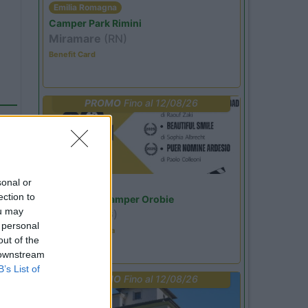
Emilia Romagna
Camper Park Rimini
Miramare
(RN)
Benefit Card
PROMO
Fino al 12/08/26
sonal or
Lombardia
ection to
Area Sosta Camper Orobie
ou may
Ardesio
(BG)
 personal
Estate in cineteca
out of the
 downstream
B’s List of
PROMO
Fino al 12/08/26