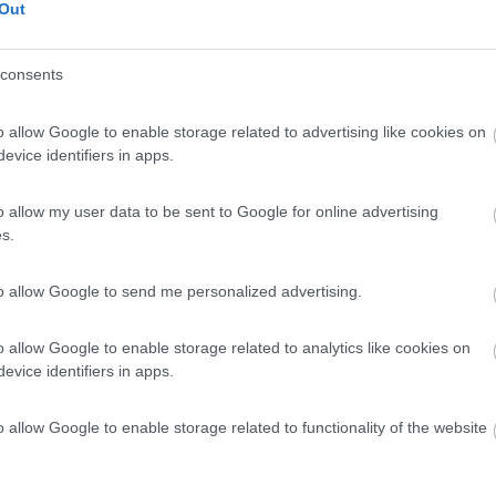
Out
nto ristoro (2)
Trasporti (1)
consents
03/05/2026 12:
o allow Google to enable storage related to advertising like cookies on
evice identifiers in apps.
 per posizione e luoghi, anche se collegata con pochissimi
:00 o 14:30, ritorno: 12:30 o 18:00. Appunto negativo: non
o allow my user data to be sent to Google for online advertising
anti ma non prende pezzi da 50 per cui per uscire abbiamo
s.
tare l'addetto per il pagamento e l’apertura sbarra!
to allow Google to send me personalized advertising.
02/05/2026 18:
o allow Google to enable storage related to analytics like cookies on
evice identifiers in apps.
a in riva al lago e vicino ad un parco con molte attività.
o allow Google to enable storage related to functionality of the website
nelle vicinanze. Disponibilità di tutti i servizi, carico e
ttrica, inclusi bagni docce e lavello stoviglie con acqua
aggiungibile a piedi in circa 20 minuti. Unica pecca pagamen