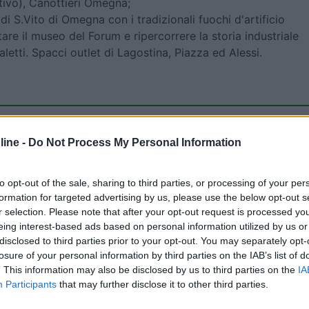
ivo), Canottieri Omegna;
i S.Vito di Omegna con i tradizionali fuochi d'artificio
tare il museo del Forum e ripercorrere la storia industriale
ialetti. Spacci outlet di Lagostina, Piazza ed Alessi.
a e automatizzata con servizi efficienti, corrente e acqua in
ine -
Do Not Process My Personal Information
 lago e la vicinanza alla passeggiata lungolago verso il
e corte, la scarsa privacy nei bagni e soprattutto il prezzo
to opt-out of the sale, sharing to third parties, or processing of your per
l pagamento con limitazioni ai contanti.
formation for targeted advertising by us, please use the below opt-out s
oni degli utenti
r selection. Please note that after your opt-out request is processed y
eing interest-based ads based on personal information utilized by us or
disclosed to third parties prior to your opt-out. You may separately opt-
losure of your personal information by third parties on the IAB’s list of
. This information may also be disclosed by us to third parties on the
IA
Participants
that may further disclose it to other third parties.