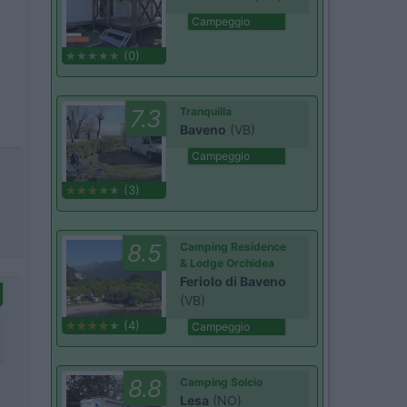
Campeggio
(0)
7.3
Tranquilla
Baveno
(VB)
Campeggio
(3)
8.5
Camping Residence
& Lodge Orchidea
Feriolo di Baveno
(VB)
(4)
Campeggio
8.8
Camping Solcio
Lesa
(NO)