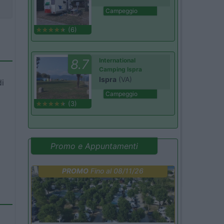
Campeggio
(6)
8.7
International
Camping Ispra
Ispra
(VA)
di
Campeggio
(3)
Promo e Appuntamenti
PROMO
Fino al 08/11/26