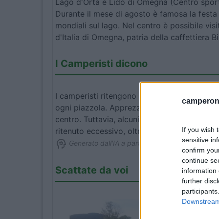
Lago d'Orta e Lido di Omegna (Centro sport
Durante il mese di agosto è famosa la festa d
mondiali sul lago. Nel centro è possibile visi
d'Italia di Omegna, patria della caffettiera B
I Camperisti dicono
I camperisti ritengono l'area ben organizzat
camperonl
ogni piazzola. Apprezzano la splendida vista
centro. Tuttavia, alcuni lamentano le piazzol
If you wish 
ritenuto eccessivo, oltre a problematiche ne
sensitive in
Generato dall'IA a partire dal testo delle recensi
confirm you
continue se
Scattate da voi
information 
further disc
participants
Downstream 