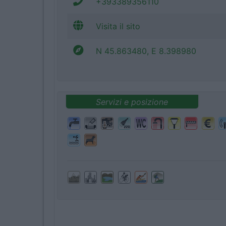
+393389356110
Visita il sito
N 45.863480, E 8.398980
Servizi e posizione