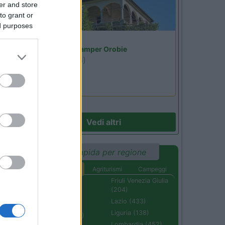
er and store
to grant or
ed purposes
Lombardia
Area Sosta Camper Orobie
Ardesio
(BG)
Riscopri Ardesio
Vedi altri
Ricerca rapida per regione
Aree di sosta
Agriturismi
Campeggi
Abruzzo (232)
Friuli Venezia Giulia
(204)
Basilicata (110)
Lazio (433)
Calabria (222)
Liguria (138)
Campania (236)
Lombardia (452)