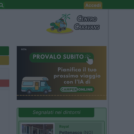
Accedi
Segnalati nei dintorni
Royal
Pettenasco
(NO)