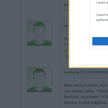
I want t
solo in contanti alla ma
I want t
authenti
ha commenta
simonissimo
Tutto come segnalato. Ar
il prezzo: euro 24 per u
Posizione
Prezzo
Serviz
ha commentato
Lucabosty
Bella area in piano, con
con acqua calda. Peccat
festività, da sabato 11
tornare in alta stagione.