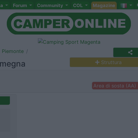
ta
Forum
Community
COL
Magazine
Piemonte
Omegna
Struttura
Area di sosta (AA)