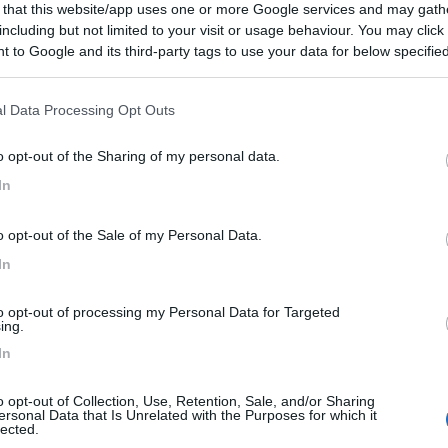
 that this website/app uses one or more Google services and may gath
including but not limited to your visit or usage behaviour. You may click 
 to Google and its third-party tags to use your data for below specifi
ogle consent section.
l Data Processing Opt Outs
o opt-out of the Sharing of my personal data.
Carica foto
In
o opt-out of the Sale of my Personal Data.
In
to opt-out of processing my Personal Data for Targeted
ing.
In
ioni:
o opt-out of Collection, Use, Retention, Sale, and/or Sharing
ersonal Data that Is Unrelated with the Purposes for which it
ervizi (30)
Prezzo (24)
Pulizia (19)
Gestione (15)
lected.