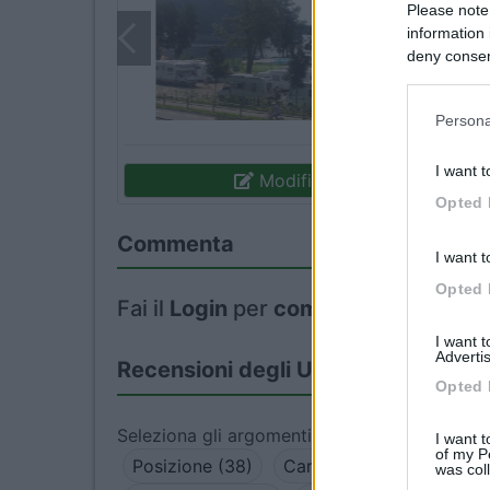
Please note
information 
deny consent
in below Go
Persona
I want t
Modifica informazioni
Opted 
Commenta
I want t
Opted 
Fai il
Login
per
commentare
.
I want 
Advertis
Recensioni degli Utenti
Opted 
Seleziona gli argomenti per leggere le recens
I want t
of my P
Posizione (38)
Caratteristiche (32)
S
was col