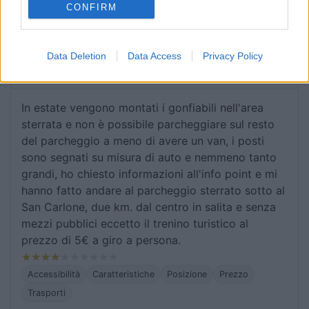
CONFIRM
Accessibilità
Caratteristiche
Posizione
Servizi
Data Deletion
Data Access
Privacy Policy
16/07/2017 0:00
carlobiga
In estate vengono montati i gonfiabili nell'area
sterrata e non è possibile parcheggiare sul resto
del parcheggio a meno di avere un van, i posti
sono segnati su misura di auto e nemmeno tanto
grandi, ho chiesto informazioni all'info point e mi
hanno fatto andare al parcheggio sterrato sotto al
San Carlone, due km. dal centro in salita e senza
mezzi pubblici eccetto il trenino turistico al
prezzo di 5€ a giro a persona.
Accessibilità
Caratteristiche
Posizione
Prezzo
Trasporti