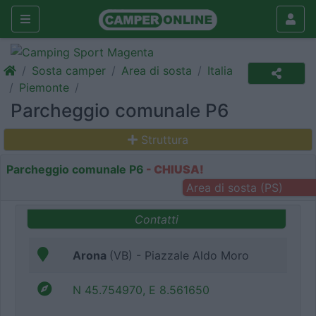
Sosta camper
Area di sosta
Italia
Piemonte
Parcheggio comunale P6
Struttura
Parcheggio comunale P6
- CHIUSA!
Area di sosta (PS)
Contatti
Arona
(VB) - Piazzale Aldo Moro
N 45.754970, E 8.561650