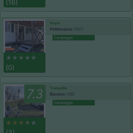
(16)
Royal
Pettenasco
(NO)
Campeggio
(0)
Tranquilla
7.3
Baveno
(VB)
Campeggio
(3)