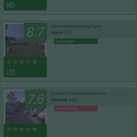
(6)
International Camping Ispra
8.7
Ispra
(VA)
Campeggio
(3)
Parking & Camping Safari Park
7.6
Pombia
(NO)
Area di sosta