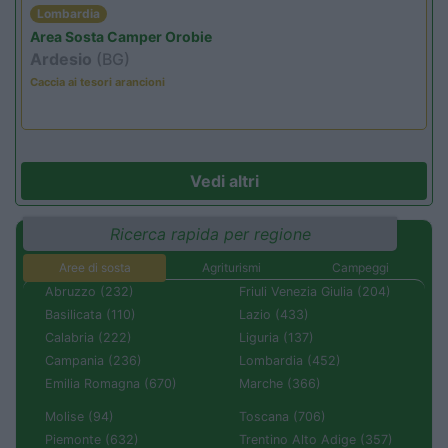
Lombardia
Area Sosta Camper Orobie
Ardesio
(BG)
Caccia ai tesori arancioni
Vedi altri
Ricerca rapida per regione
Aree di sosta
Agriturismi
Campeggi
Abruzzo (232)
Friuli Venezia Giulia (204)
Basilicata (110)
Lazio (433)
Calabria (222)
Liguria (137)
Campania (236)
Lombardia (452)
Emilia Romagna (670)
Marche (366)
Molise (94)
Toscana (706)
Piemonte (632)
Trentino Alto Adige (357)