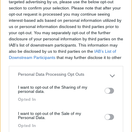
targeted advertising by us, please use the below opt-out
Caratteristiche
Posizione
section to confirm your selection. Please note that after your
opt-out request is processed you may continue seeing
interest-based ads based on personal information utilized by
09/07/2018 15:22
Cmolit
us or personal information disclosed to third parties prior to
your opt-out. You may separately opt-out of the further
Area occupata da giostrai con gonfiabili, ma senza
disclosure of your personal information by third parties on the
nessuna segnalazione da parte del Comune, molto
IAB’s list of downstream participants. This information may
scorretto, inoltre sembra che abbiano acqua e
also be disclosed by us to third parties on the
IAB’s List of
Downstream Participants
that may further disclose it to other
elettricità, quindi vuol due che è possibile fare di
third parties.
più per questa area di sosta!
Personal Data Processing Opt Outs
Please note that this website/app uses one or more Google
Gestione
Servizi
services and may gather and store information including but
I want to opt-out of the Sharing of my
not limited to your visit or usage behaviour. You may click to
personal data.
grant or deny consent to Google and its third-party tags to
27/04/2018 15:16
Topolino34
Opted In
use your data for below specified purposes in below Google
consent section.
I want to opt-out of the Sale of my
Ottima area sosta in riva al lago. Spaziosa e
Personal Data.
comodissima a tutte le attività. Peccato che un
Opted In
comune così ricco non sia in grado di fare gli