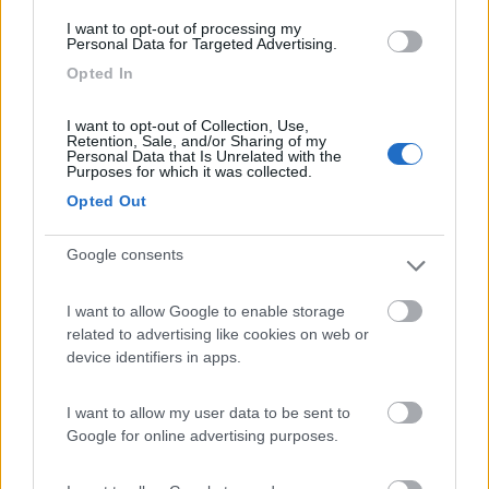
scarichi e i carichi con conseguente rischio
I want to opt-out of processing my
inquinamento lago!
Personal Data for Targeted Advertising.
Opted In
Caratteristiche
Posizione
Servizi
I want to opt-out of Collection, Use,
Retention, Sale, and/or Sharing of my
Personal Data that Is Unrelated with the
16/04/2018 19:31
Yuri240816
Purposes for which it was collected.
Opted Out
Ottima area fronte lago gratuita a due passi dalla
stazione ferroviaria, mancano carico e scarico
Google consents
Posizione
Prezzo
Servizi
Trasporti
I want to allow Google to enable storage
related to advertising like cookies on web or
device identifiers in apps.
07/11/2017 17:59
Paolobitta51
I want to allow my user data to be sent to
Google for online advertising purposes.
Nell'area verde accanto al parcheggio è possibile
sostare e passare una notte tranquilla. Durante la