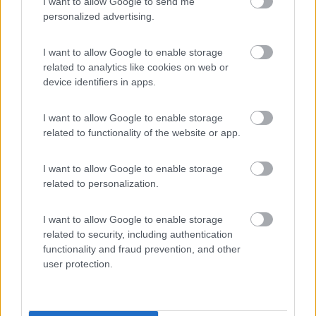
settimana anche questa zona si riempie di auto a
I want to allow Google to send me
personalized advertising.
partire dalle 8 del mattino, quando il piazzale
asfaltato è già quasi tutto occupato. Verso sera è
praticamente libera.
I want to allow Google to enable storage
related to analytics like cookies on web or
device identifiers in apps.
Accessibilità
Caratteristiche
I want to allow Google to enable storage
30/07/2017 0:00
Rhye
related to functionality of the website or app.
I want to allow Google to enable storage
Nell'Area Camper c'erano i gonfiabili (come già
related to personalization.
descritto), avendo un camper puro non è stato un
problema per me parcheggiare negli spazi del
I want to allow Google to enable storage
parcheggio, ho visto diversi mansardati prendere
related to security, including authentication
due posti auto senza problemi. La sera c'è un po'
functionality and fraud prevention, and other
di traffico per la vicinanza al lungolago. Assenza
user protection.
quasi totale di ombra (se non nel lato più distante
dal lago). Nessun servizio (è un parcheggio), ma
buon appoggio per una notte (se si trova posto).