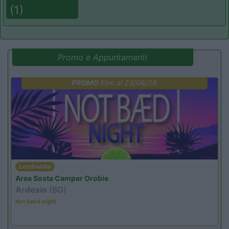
(1)
Promo e Appuntamenti
PROMO
Fino al 23/08/26
Lombardia
Area Sosta Camper Orobie
Ardesio
(BG)
Not baed night