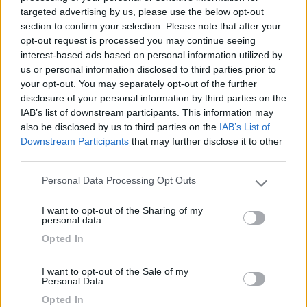
targeted advertising by us, please use the below opt-out
Area sosta inaugurata circa un anno fa, essenziale
section to confirm your selection. Please note that after your
ma ben fatta! Accesso automatizzato con app;
opt-out request is processed you may continue seeing
piazzole in piano ed ampie, tutte dotate di attacco
interest-based ads based on personal information utilized by
elettrico e carico acqua; parco giochi per bambini
us or personal information disclosed to third parties prior to
your opt-out. You may separately opt-out of the further
ben tenuto sottostante; posizione privilegiata con
disclosure of your personal information by third parties on the
vista panoramica a due passi dal centro cittadino
IAB’s list of downstream participants. This information may
ed a ridosso della strada che porta al laghetto
also be disclosed by us to third parties on the
IAB’s List of
Pescara ed all'area attrezzata Daunia Avventura
Downstream Participants
that may further disclose it to other
(impegnativa per i camper ma fattibile). Costo
third parties.
contenuto, 10 euro/die! Assenti servizi igienici ed
Personal Data Processing Opt Outs
area lavaggio stoviglie ed indumenti (in
Please note that this website/app uses one or more Google
programmazione per il futuro). Sarebbe utile
services and may gather and store information including but
I want to opt-out of the Sharing of my
not limited to your visit or usage behaviour. You may click to
realizzare anche punti di ancoraggio per i
personal data.
grant or deny consent to Google and its third-party tags to
tendalini, dato che la zona e ventilata ed il fondo e
Opted In
use your data for below specified purposes in below Google
pavimentato! Un plauso ai promotori di questo
consent section.
servizio.
I want to opt-out of the Sale of my
Personal Data.
Opted In
Accessibilità
Caratteristiche
Gestione
Posizione