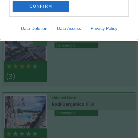
CONFIRM
(36)
Data Deletion
Data Access
Privacy Policy
Villaggio Camping Siesta
8
Rodi Garganico
(FG)
Campeggio
(3)
Lido del Mare
Rodi Garganico
(FG)
Campeggio