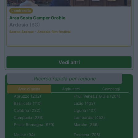
Lombardia
Area Sosta Camper Orobie
Ardesio
(BG)
Sacrae Scenae - Ardesio film festival
Vedi altri
Ricerca rapida per regione
Aree di sosta
Agriturismi
Campeggi
Abruzzo (232)
Friuli Venezia Giulia (204)
Basilicata (110)
Lazio (433)
Calabria (222)
Liguria (137)
Campania (236)
Lombardia (452)
Emilia Romagna (670)
Marche (366)
Molise (94)
Toscana (706)