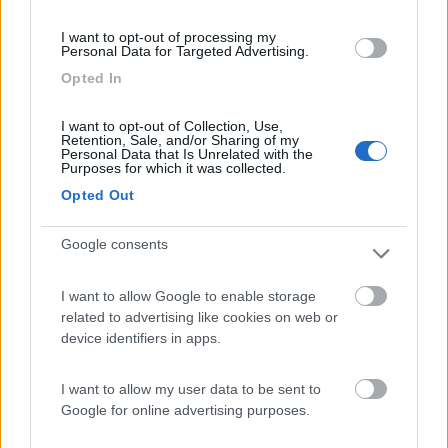
Prezzo
Pulizia
Servizi
I want to opt-out of processing my
Personal Data for Targeted Advertising.
Opted In
08/01/2022 10:03
Sandro69
I want to opt-out of Collection, Use,
Retention, Sale, and/or Sharing of my
Personal Data that Is Unrelated with the
Accessibilità
Caratteristiche
Gestione
Posizione
Purposes for which it was collected.
Prezzo
Pulizia
Servizi
Opted Out
Google consents
Segnalati nei dintorni
I want to allow Google to enable storage
related to advertising like cookies on web or
Parcheggio Marina di San Pietro
8.2
device identifiers in apps.
Termoli
(CB)
Area di sosta
I want to allow my user data to be sent to
Google for online advertising purposes.