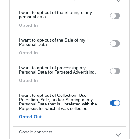
Please note that this website/app uses one or more Google
services and may gather and store information including but
Accoglienza
Gestione
Posizione
Prezzo
I want to opt-out of the Sharing of my
not limited to your visit or usage behaviour. You may click to
personal data.
Punto ristoro
grant or deny consent to Google and its third-party tags to
Opted In
use your data for below specified purposes in below Google
consent section.
14/07/2020 15:31
ioolliveer
I want to opt-out of the Sale of my
Personal Data.
Opted In
Parcheggio custodito sul porto, sterrato e
soleggiato. Comodo per raggiungere il centro a
I want to opt-out of processing my
piedi ed economico (furgone VW T4 8 €/notte).
Personal Data for Targeted Advertising.
Utilizzo promiscuo auto e camper.
Opted In
Accessibilità
Caratteristiche
Gestione
Posizione
I want to opt-out of Collection, Use,
Retention, Sale, and/or Sharing of my
Prezzo
Personal Data that Is Unrelated with the
Purposes for which it was collected.
Opted Out
05/07/2020 8:41
paul et dona
Google consents
Parcheggio tranquillo, soleggiato. Ideale per sosta