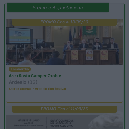
Promo e Appuntamenti
PROMO
Fino al 18/08/26
Lombardia
Area Sosta Camper Orobie
Ardesio
(BG)
Sacrae Scenae - Ardesio film festival
PROMO
Fino al 11/08/26