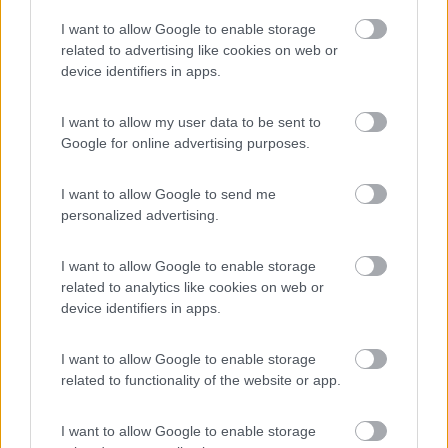
notturna senza pretese di servizi. Centro di Vieste
I want to allow Google to enable storage
a pochi passi. Gestione cordiale e disponibile. A
related to advertising like cookies on web or
Vieste siamo anche riusciti a ricaricare bombola
device identifiers in apps.
gas 5 kg in un oretta di attesa. In sintesi ottima
tappa, economica e con visita in serata a Vieste.
I want to allow my user data to be sent to
Google for online advertising purposes.
Accoglienza
Caratteristiche
Posizione
Prezzo
Servizi
I want to allow Google to send me
personalized advertising.
26/07/2018 0:00
teopie
I want to allow Google to enable storage
related to analytics like cookies on web or
Sosta senza servizi, 10€/24h, ottima per prendere
device identifiers in apps.
il traghetto per visitare le Tremiti. Vicinissima al
centro, custodita h. 24!
I want to allow Google to enable storage
related to functionality of the website or app.
Caratteristiche
Gestione
Posizione
Prezzo
I want to allow Google to enable storage