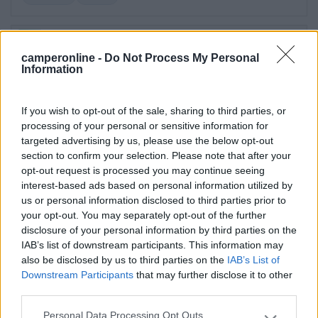
17/08/2020 12:06
EliSte16
camperonline -
Do Not Process My Personal
Information
Confermo parcheggio davanti al porto. Gino
fantastico personaggio. Gentile e simpatico,
If you wish to opt-out of the sale, sharing to third parties, or
chiedere a lui per escursione grotte e isole Tremiti.
processing of your personal or sensitive information for
10 min a piedi dal centro e 10 min per la spiaggia
targeted advertising by us, please use the below opt-out
libera, se si vuole la spiaggia più grande sempre
section to confirm your selection. Please note that after your
libera sono 15 minuti 20 a piedi ma 10 minuti in
opt-out request is processed you may continue seeing
bici. Chiedere al parcheggiatore tutto, lui vi spiega
interest-based ads based on personal information utilized by
qualunque cosa. Per andare verso il centro a pochi
us or personal information disclosed to third parties prior to
your opt-out. You may separately opt-out of the further
passi dal parcheggio c'è una pescheria dove di
disclosure of your personal information by third parties on the
sera si può mangiare. Ottimo pesce freschissimo,
IAB’s list of downstream participants. This information may
paghi poco mangi benissimo. Code lunghe, andare
also be disclosed by us to third parties on the
IAB’s List of
presto. Noi il parcheggio lo abbiamo pagato
Downstream Participants
that may further disclose it to other
15euro a notte senza servizi, ma custodito giorno
third parties.
e notte.
Personal Data Processing Opt Outs