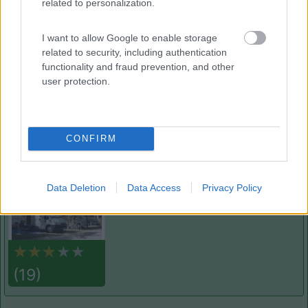
related to personalization.
27/06/2018 14:01
sevylor
I want to allow Google to enable storage
related to security, including authentication
functionality and fraud prevention, and other
Caratteristiche
Gestione
Posizione
Prezzo
user protection.
Segnalati nei dintorni
CONFIRM
Baia degli Aranci Village & Camping
Vieste
(FG)
Data Deletion
Data Access
Privacy Policy
Campeggio
(19)