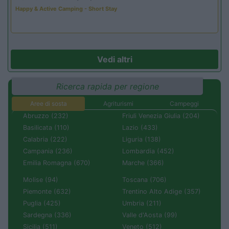
Happy & Active Camping - Short Stay
Vedi altri
Ricerca rapida per regione
Aree di sosta
Agriturismi
Campeggi
Abruzzo (232)
Friuli Venezia Giulia (204)
Basilicata (110)
Lazio (433)
Calabria (222)
Liguria (138)
Campania (236)
Lombardia (452)
Emilia Romagna (670)
Marche (366)
Molise (94)
Toscana (706)
Piemonte (632)
Trentino Alto Adige (357)
Puglia (425)
Umbria (211)
Sardegna (336)
Valle d'Aosta (99)
Sicilia (511)
Veneto (512)