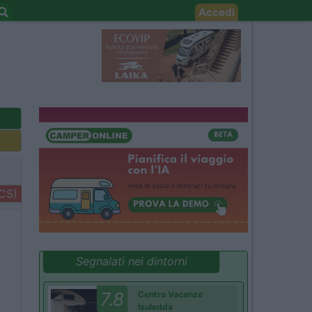
Accedi
+CS)
Segnalati nei dintorni
7.8
Centro Vacanze
Isuledda