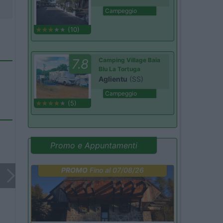
Campeggio
(10)
7.8
Camping Village Baia
Blu La Tortuga
Aglientu
(SS)
Campeggio
(5)
Promo e Appuntamenti
PROMO
Fino al 07/08/26