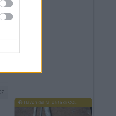
20
31
07
I lavori del fai da te di COL