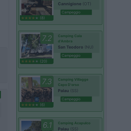
Cannigione
(OT)
Campeggio
(8)
7.2
Camping Cala
d'Ambra
San Teodoro
(NU)
Campeggio
(20)
7.3
Camping Villagge
Capo D'orso
Palau
(SS)
Campeggio
(6)
6.1
Camping Acapulco
Palau
(SS)