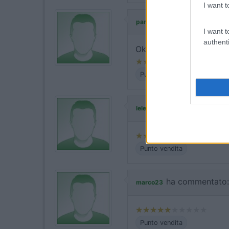
I want t
ha commentato:
pange
I want t
authenti
Ok, abbiamo anche acquis
Punto vendita
ha commentato:
lelega
Punto vendita
ha commentato:
marco23
Punto vendita