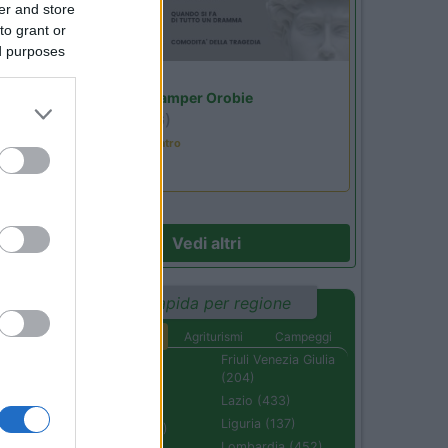
er and store
tà
to grant or
ed purposes
Lombardia
Area Sosta Camper Orobie
Ardesio
(BG)
Incontri con il teatro
07
Vedi altri
Ricerca rapida per regione
27
Aree di sosta
Agriturismi
Campeggi
Abruzzo (232)
Friuli Venezia Giulia
(204)
Basilicata (110)
o
Lazio (433)
Calabria (222)
Liguria (137)
Campania (236)
Lombardia (452)