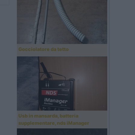
Gocciolatore da tetto
Usb in mansarda, batteria
supplementare, nds iManager