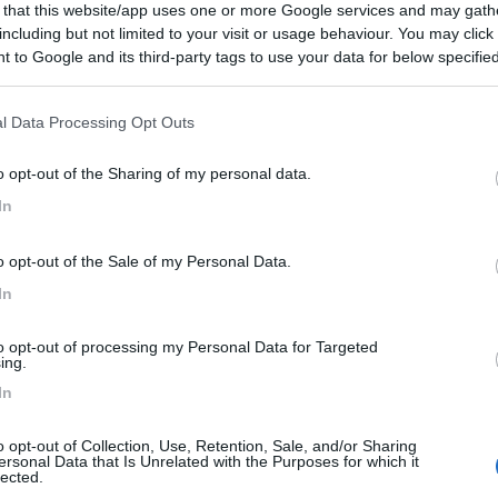
 that this website/app uses one or more Google services and may gath
iazzole di sosta sono chiuse con la segnalazione di proprie
including but not limited to your visit or usage behaviour. You may click 
arico delle acque grigie e nere è anch’essa inagibile. Nessun
 to Google and its third-party tags to use your data for below specifi
ogle consent section.
d’acqua a disposizione.
l Data Processing Opt Outs
ervizi
o opt-out of the Sharing of my personal data.
In
:
26/06/2023 0:
o opt-out of the Sale of my Personal Data.
In
ervizi
to opt-out of processing my Personal Data for Targeted
ing.
21/05/2023 10:
In
passare la notte prima e dopo il traghetto di Olbia.Non c'è l
o opt-out of Collection, Use, Retention, Sale, and/or Sharing
 acque nere e carico si. Piazzole in cemento, in piano.
ersonal Data that Is Unrelated with the Purposes for which it
lected.