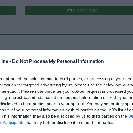
Carica foto
ine -
Do Not Process My Personal Information
to opt-out of the sale, sharing to third parties, or processing of your per
ioni:
formation for targeted advertising by us, please use the below opt-out s
ilità (2)
Gestione (2)
Caratteristiche (2)
r selection. Please note that after your opt-out request is processed y
eing interest-based ads based on personal information utilized by us or
disclosed to third parties prior to your opt-out. You may separately opt-
losure of your personal information by third parties on the IAB’s list of
. This information may also be disclosed by us to third parties on the
IA
Participants
that may further disclose it to other third parties.
tato:
04/07/2023 1: