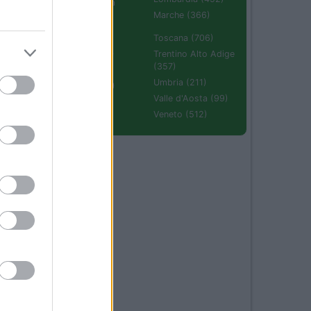
Emilia Romagna
(670)
Marche (366)
Molise (94)
Toscana (706)
32
Piemonte (632)
Trentino Alto Adige
(357)
Puglia (425)
Umbria (211)
Sardegna (336)
.
Valle d'Aosta (99)
Sicilia (511)
Veneto (512)
23