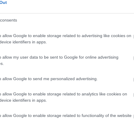
Out
Servizi
consents
26/07/2021 0:
o allow Google to enable storage related to advertising like cookies on
a in totale abbandono. Peccato, ci sono 4 postazioni ampie
evice identifiers in apps.
te, erbacce che oramai si sono impadronite della zona.
er la cassetta WC e le fontanelle sono ancora funzionanti.
o allow my user data to be sent to Google for online advertising
s.
to allow Google to send me personalized advertising.
02/03/2020 16:
o allow Google to enable storage related to analytics like cookies on
evice identifiers in apps.
mo pure che non viene utilizzato spesso ma per dormire in
 carico acqua funziona.
o allow Google to enable storage related to functionality of the website