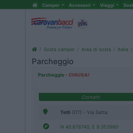
Camper
Accessori
Viaggi
Sos
Sosta camper
Area di sosta
Italia
Parcheggio
Parcheggio
- CHIUSA!
Contatti
Telti
(OT) - Via Satta
N 40.878740, E 9.353980