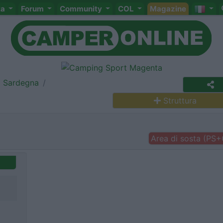
ta
Forum
Community
COL
Magazine
Sardegna
Struttura
Area di sosta (PS