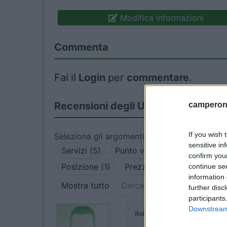
Modifica informazioni
Commenta
Fai il
Login
per
commentare
.
Recensioni degli Utenti
camperonl
If you wish 
Seleziona gli argomenti per leggere le recens
sensitive in
Servizi (5)
Punto vendita (3)
Accessib
confirm you
Posizione (1)
Prezzo (1)
Pulizia (1)
continue se
information 
Mostra tutto
further disc
participants
Downstream 
ha commen
Roberta Barbero