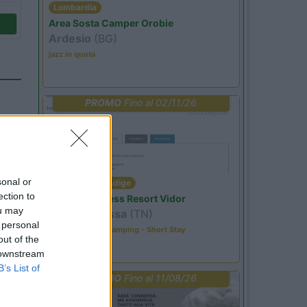
Lombardia
Area Sosta Camper Orobie
Ardesio
(BG)
jazz in quota
PROMO
Fino al 02/11/26
sonal or
Trentino Alto Adige
ection to
Family Wellness Resort Vidor
ou may
Pozza di Fassa
(TN)
 personal
Happy & Active Camping - Short Stay
out of the
 downstream
B’s List of
PROMO
Fino al 11/08/26
31