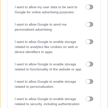
I want to allow my user data to be sent to
Spartana. 20 euro compresa 220v. Docce, lavabi,
Google for online advertising purposes.
lavelli e barbecue, con discesa in spiaggia di circa
30 mt.
I want to allow Google to send me
personalized advertising.
Posizione
Prezzo
Servizi
I want to allow Google to enable storage
related to analytics like cookies on web or
19/07/2017 0:00
pontiroldc
device identifiers in apps.
Titolari cordiali. Massima tranquillità, posizione
I want to allow Google to enable storage
related to functionality of the website or app.
splendida e molto comoda per il mare, con
spiaggia di sabbia e scogli. Docce non sempre
calde e lavatoi spartani, ma funzionali. No servizi
I want to allow Google to enable storage
related to personalization.
igienici. Camper service ottimo. 20 € x 24 ore
tutto compreso. Da consigliare.
I want to allow Google to enable storage
related to security, including authentication
Accoglienza
Caratteristiche
Posizione
Prezzo