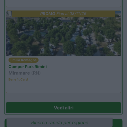
PROMO
Fino al 08/11/26
Emilia Romagna
Camper Park Rimini
Miramare
(RN)
Benefit Card
Vedi altri
Ricerca rapida per regione