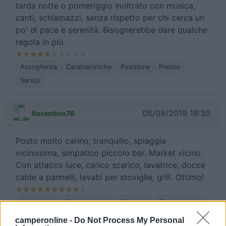
tarda notte o pomeriggio inoltrato con musica,
canti, schiamazzi, senza rispetto per chi cerca un
po' di pace e serenità. Bisognerebbe dare qualche
regola in più.
Accoglienza
Caratteristiche
Posizione
Prezzo
Servizi
08/08/2019 19:30
fiorentino76
Posto molto carino, tranquillo, spiaggia
vicinissima, simpatico piccolo bar. Market vicino.
Con attacco luce, carico scarico, lavatrice, docce
calde a pannelli, lavabi per stoviglie, grill. Ottimo!
Accoglienza
Caratteristiche
Posizione
Punto ristoro
Servizi
camperonline -
Do Not Process My Personal