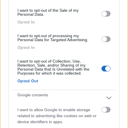
calda solo di giorno (ustionante direi), lavandini
consent section.
molto casarecci e di vecchia data. Presente un
I want to opt-out of the Sale of my
Personal Data.
piccolo bar. Utile per sosta di 1 o 2 notti massimo.
Opted In
Prezzo 15 euro tutto compreso (energia elettrica
di basso amperaggio), scarico e carico acque.
I want to opt-out of processing my
Personal Data for Targeted Advertising.
Caratteristiche
Posizione
Prezzo
Pulizia
Opted In
Punto ristoro
Servizi
I want to opt-out of Collection, Use,
Retention, Sale, and/or Sharing of my
Personal Data that Is Unrelated with the
15/06/2018 8:39
596799
Purposes for which it was collected.
Opted Out
Comoda area sosta a 15€ nel mese di giugno. La
vista sul mare dice tutto!
Google consents
Posizione
Prezzo
I want to allow Google to enable storage
related to advertising like cookies on web or
device identifiers in apps.
27/07/2017 9:24
sanco