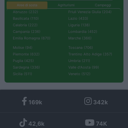
Aree di sosta
Agriturismi
Campeggi
Abruzzo (232)
Friuli Venezia Giulia (204)
Basilicata (110)
Lazio (433)
Calabria (222)
Liguria (138)
Campania (236)
Lombardia (452)
Emilia Romagna (670)
Marche (366)
Molise (94)
Toscana (706)
Piemonte (632)
Trentino Alto Adige (357)
Puglia (425)
Umbria (211)
Sardegna (336)
Valle d'Aosta (99)
Sicilia (511)
Veneto (512)
169k
342k
42,6k
74K