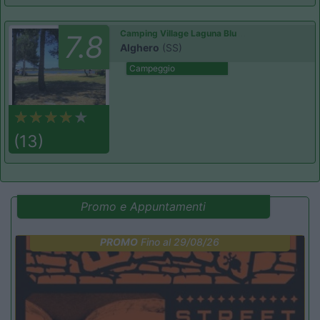
Camping Village Laguna Blu
7.8
Alghero
(SS)
Campeggio
(13)
Promo e Appuntamenti
PROMO
Fino al 29/08/26