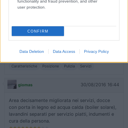
functionality and fraud prevention, and other
Servizi
user protection.
16/06/2017 16:48
Pigo
CONFIRM
Posizione ottima affacciata sul mare, ma poca
ombra. Docce e lavandini in buone condizioni, si
Data Deletion
Data Access
Privacy Policy
potrebbe migliorare la manutenzione generale
Caratteristiche
Posizione
Pulizia
Servizi
30/08/2016 16:44
giomas
Area decisamente migliorata nei servizi, docce
con porta in legno ed acqua calda (boiler solare),
lavandini separati per servizio piatti, indumenti e
cura della persona.