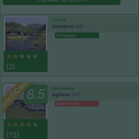
La Foce
Valledoria
(SS)
Campeggio
(2)
Card
Oasi Gallura
8.5
enefit
Aglientu
(OT)
Area di sosta
(75)