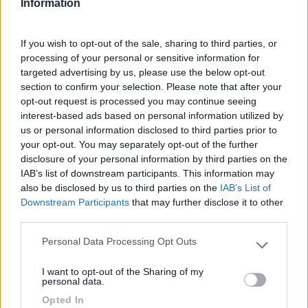
Information
07/07/2019 9:28
rafgle
If you wish to opt-out of the sale, sharing to third parties, or
processing of your personal or sensitive information for
Area senza servizi, 4 docce a pannelli solari e 4
targeted advertising by us, please use the below opt-out
lavandini molto spartani, corrente a 3A, piazzole
section to confirm your selection. Please note that after your
non delimitate, costo €15, vista e spiaggetta
opt-out request is processed you may continue seeing
interest-based ads based on personal information utilized by
molto carina, ma unico posto in Sardegna dove
us or personal information disclosed to third parties prior to
abbiamo trovato acqua del mare torbida. Camper
your opt-out. You may separately opt-out of the further
service poco curato ma funzionale.
disclosure of your personal information by third parties on the
IAB’s list of downstream participants. This information may
Caratteristiche
Posizione
Prezzo
Pulizia
Servizi
also be disclosed by us to third parties on the
IAB’s List of
Downstream Participants
that may further disclose it to other
third parties.
25/06/2019 9:56
mazzinga zeta
Personal Data Processing Opt Outs
Please note that this website/app uses one or more Google
services and may gather and store information including but
Area sosta molto spartana, situata in zona
I want to opt-out of the Sharing of my
not limited to your visit or usage behaviour. You may click to
personal data.
predominante con vista mare favolosa ma
grant or deny consent to Google and its third-party tags to
totalmente priva di wc, solo 4 docce con acqua
Opted In
use your data for below specified purposes in below Google