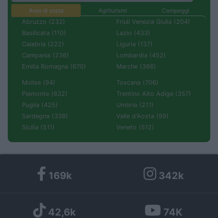
Aree di sosta
Agriturismi
Campeggi
Abruzzo (232)
Friuli Venezia Giulia (204)
Basilicata (110)
Lazio (433)
Calabria (222)
Liguria (137)
Campania (236)
Lombardia (452)
Emilia Romagna (670)
Marche (366)
Molise (94)
Toscana (706)
Piemonte (632)
Trentino Alto Adige (357)
Puglia (425)
Umbria (211)
Sardegna (336)
Valle d'Aosta (99)
Sicilia (511)
Veneto (512)
169k
342k
42,6k
74K