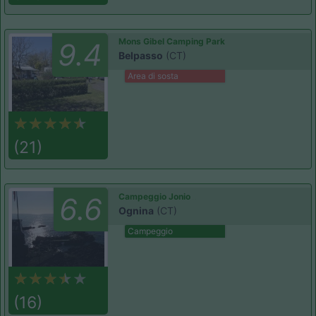
Mons Gibel Camping Park
9.4
Belpasso
(CT)
Area di sosta
(21)
Campeggio Jonio
6.6
Ognina
(CT)
Campeggio
(16)