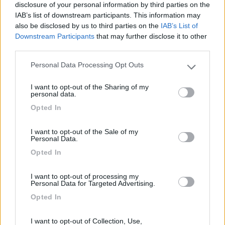
disclosure of your personal information by third parties on the
IAB’s list of downstream participants. This information may
also be disclosed by us to third parties on the
IAB’s List of
26/08/2021 19:07
Traveling
Downstream Participants
that may further disclose it to other
third parties.
Area di sosta su ghiaia e con piazzole declinate e
Personal Data Processing Opt Outs
Please note that this website/app uses one or more Google
comode anche se non molto ombreggiate. Pochi
services and may gather and store information including but
servizi ma puliti, con docce a pagamento. A pochi
I want to opt-out of the Sharing of my
not limited to your visit or usage behaviour. You may click to
personal data.
metri dal mare con accesso direttamente dall'area.
grant or deny consent to Google and its third-party tags to
Di fronte la fermata autobus per Taormina
Opted In
use your data for below specified purposes in below Google
raggiungibile in circa 25 minuti. Il Capitano Nino è
consent section.
il siciliano vero: di cuore e disponibilissimo!
I want to opt-out of the Sale of my
Personal Data.
Opted In
Accessibilità
Accoglienza
Caratteristiche
Posizione
Pulizia
Servizi
Trasporti
I want to opt-out of processing my
Personal Data for Targeted Advertising.
Opted In
07/10/2020 10:56
Prima
I want to opt-out of Collection, Use,