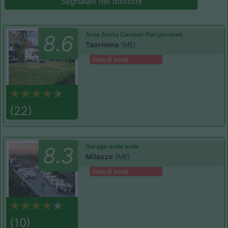
Segnalati nei dintorni
Area Sosta Camper Piergiovanni
8.6
Taormina
(ME)
Area di sosta
(22)
Garage delle Isole
8.3
Milazzo
(ME)
Area di sosta
(10)