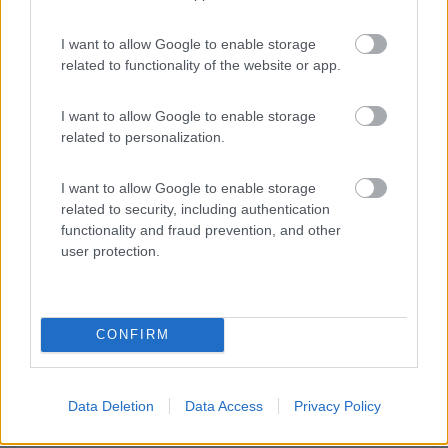
Accoglienza
Prezzo
I want to allow Google to enable storage
related to functionality of the website or app.
18/10/2019 0:26
monalisa
I want to allow Google to enable storage
related to personalization.
Sostato a luglio 2019, gestore gentilissimo,
sanitari ok, corrente a consumo, spiaggia
vicinissima, supermercato fuori porta come la
I want to allow Google to enable storage
related to security, including authentication
fermata del Bus, panettiere 100m. Consigliata.
functionality and fraud prevention, and other
user protection.
Accoglienza
Posizione
Servizi
Trasporti
24/08/2019 10:37
Prima
CONFIRM
Ottima solo per carico e scarico. Il prezzo
all'ingresso è scritto € 25.00. Soleggiato e
Data Deletion
Data Access
Privacy Policy
ghiaiato.