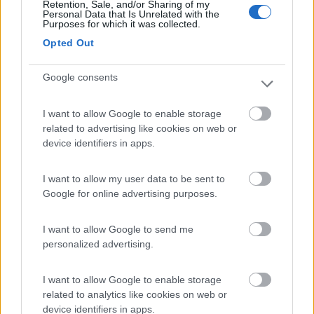
Retention, Sale, and/or Sharing of my
Gestore maleducato e arrogante
Personal Data that Is Unrelated with the
Purposes for which it was collected.
Accoglienza
Opted Out
Google consents
04/09/2020 15:35
cippardone
I want to allow Google to enable storage
Nino proprietario simpatico, disponibile e gentile,
related to advertising like cookies on web or
area pulita e direttamente sul mare, rapporto
device identifiers in apps.
qualità prezzo ottimo.
I want to allow my user data to be sent to
Google for online advertising purposes.
Accoglienza
Posizione
Prezzo
Pulizia
I want to allow Google to send me
12/07/2020 11:06
Marco Gennarino
personalized advertising.
Ottimo per sosta e soggiorno, gestore disponibile
I want to allow Google to enable storage
e gentile, rapporto qualità/prezzo ok.
related to analytics like cookies on web or
device identifiers in apps.