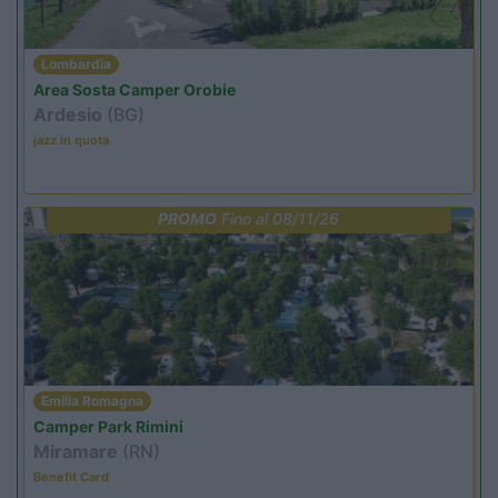
Lombardia
Area Sosta Camper Orobie
Ardesio
(BG)
jazz in quota
PROMO
Fino al 08/11/26
Emilia Romagna
Camper Park Rimini
Miramare
(RN)
Benefit Card