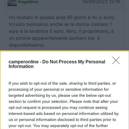
14/04/2023 12:19
fragaldino
Ho sostato in questa area 90 giorni e mi ci sono
trovato benissimo anche se le docce costano 1
euro e la lavatrice 5 euro. Nino, il proprietario, è
un omone apparentemente burbero ma è
disponibilissimo.
Accoglienza
Prezzo
Servizi
camperonline -
Do Not Process My Personal
Information
03/08/2022 20:59
Ciufi
If you wish to opt-out of the sale, sharing to third parties, or
processing of your personal or sensitive information for
Area sosta Top e il capitano Nino ancora di più,
targeted advertising by us, please use the below opt-out
sempre a disposizione per ogni esigenza. Accesso
section to confirm your selection. Please note that after your
diretto al mare a 100 metri, su sentieri. Servizi
opt-out request is processed you may continue seeing
interest-based ads based on personal information utilized by
puliti, docce calde a pagamento. Consigliatissima.
us or personal information disclosed to third parties prior to
your opt-out. You may separately opt-out of the further
Accoglienza
Posizione
Pulizia
Servizi