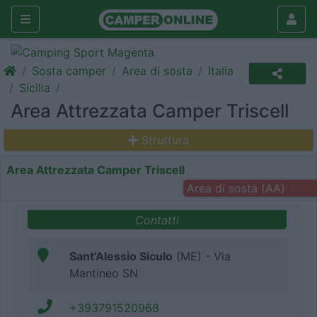
Sosta camper
Area di sosta
Italia
Sicilia
Area Attrezzata Camper Triscell
Struttura
Area Attrezzata Camper Triscell
Area di sosta (AA)
Contatti
Sant'Alessio Siculo
(ME) - Via
Mantineo SN
+393791520968