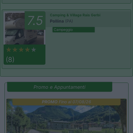
Camping & Village Rais Gerbi
7.5
Pollina
(PA)
Campeggio
(8)
Promo e Appuntamenti
PROMO
Fino al 07/08/26