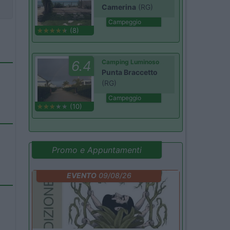
Camerina
(RG)
Campeggio
(8)
6.4
Camping Luminoso
Punta Braccetto
(RG)
Campeggio
(10)
Promo e Appuntamenti
EVENTO
09/08/26