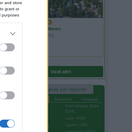
er and store
to grant or
ed purposes
16
Emilia Romagna
Camper Park Rimini
.
Miramare
(RN)
Benefit Card
Vedi altri
03
Ricerca rapida per regione
Aree di sosta
Agriturismi
Campeggi
Abruzzo (232)
Friuli Venezia Giulia
(204)
Basilicata (110)
Lazio (433)
Calabria (222)
Liguria (138)
Campania (236)
Lombardia (452)