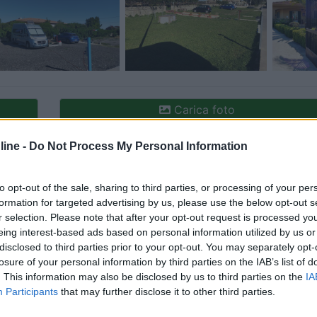
Carica foto
ine -
Do Not Process My Personal Information
to opt-out of the sale, sharing to third parties, or processing of your per
formation for targeted advertising by us, please use the below opt-out s
r selection. Please note that after your opt-out request is processed y
eing interest-based ads based on personal information utilized by us or
disclosed to third parties prior to your opt-out. You may separately opt-
losure of your personal information by third parties on the IAB’s list of
ioni:
. This information may also be disclosed by us to third parties on the
IA
Participants
that may further disclose it to other third parties.
ne (9)
Caratteristiche (8)
Prezzo (4)
Mostra tutto