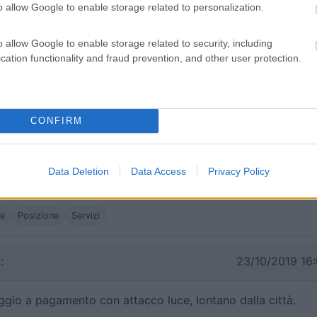
o allow Google to enable storage related to personalization.
16/10/2020 9:
o allow Google to enable storage related to security, including
cation functionality and fraud prevention, and other user protection.
 tranquillità. Buono come appoggio per passare una notte
a. Proprietario gentile. Distante da tutto.
he
Posizione
Servizi
CONFIRM
31/07/2020 11:
Data Deletion
Data Access
Privacy Policy
he
Posizione
Servizi
:
23/10/2019 16:
gio a pagamento con attacco luce, lontano dalla città.