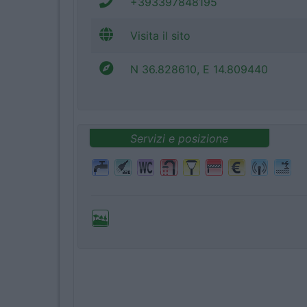
+393397848195
Visita il sito
N 36.828610, E 14.809440
Servizi e posizione