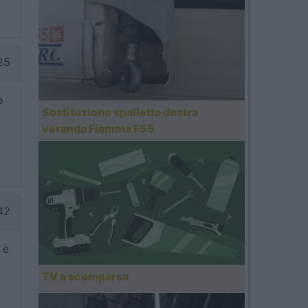
25
e
Sostituzione spalletta destra
veranda Fiamma F55
42
 è
TV a scomparsa