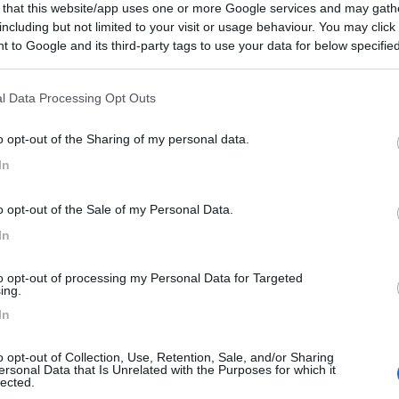
 that this website/app uses one or more Google services and may gath
including but not limited to your visit or usage behaviour. You may click 
 to Google and its third-party tags to use your data for below specifi
to:
15/07/2024 9:
ogle consent section.
l Data Processing Opt Outs
ita a Ispica, Modica e Ragusa Ibla, abbiamo pernottato qui
sfalto con allaccio corrente. Ottima soluzione per una tappa
o opt-out of the Sharing of my personal data.
e disponibilità del proprietario davvero super.
In
rezzo
Servizi
o opt-out of the Sale of my Personal Data.
In
05/01/2023 15:
to opt-out of processing my Personal Data for Targeted
ing.
tare Modica, area spartana con solo corrente, ma servizi a
In
io, spazio barbecue e giardino per relax, proprietario
le, se con scooter al seguito la consiglio molto.
o opt-out of Collection, Use, Retention, Sale, and/or Sharing
ersonal Data that Is Unrelated with the Purposes for which it
lected.
he
Posizione
Servizi