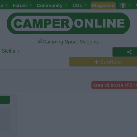
ta
Forum
Community
COL
Magazine
Sicilia
Struttura
Area di sosta (PS