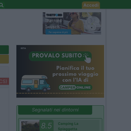
Accedi
+CS)
Segnalati nei dintorni
8.5
Camping La
Spiaggetta