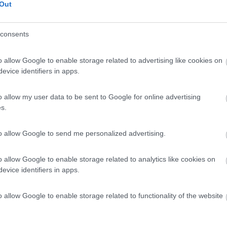
Out
12/09/2022 14:
consents
 comodo e tranquillo. 10 € per la notte compreso allaccio
o allow Google to enable storage related to advertising like cookies on
e del gestore, persona cortesissima, ho fatto acquisti di
evice identifiers in apps.
sso un casaro a 300 m dal B&B. Ne vale la pena.
o allow my user data to be sent to Google for online advertising
he
Posizione
Prezzo
Servizi
s.
19/07/2021 10:
to allow Google to send me personalized advertising.
o allow Google to enable storage related to analytics like cookies on
lla. Ideale per sosta notturna dopo aver visitato Modica.
evice identifiers in apps.
ibilità di carico acqua e scarico cassetta wc. Gestore Gianni
o allow Google to enable storage related to functionality of the website
he
Posizione
Servizi