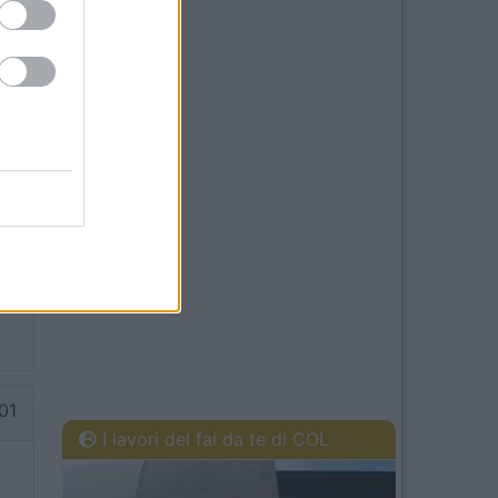
57
48
01
I lavori del fai da te di COL