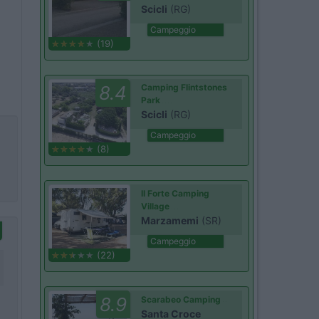
Scicli
(RG)
Campeggio
(19)
8.4
Camping Flintstones
Park
Scicli
(RG)
Campeggio
(8)
Il Forte Camping
Village
Marzamemi
(SR)
Campeggio
(22)
8.9
Scarabeo Camping
Santa Croce