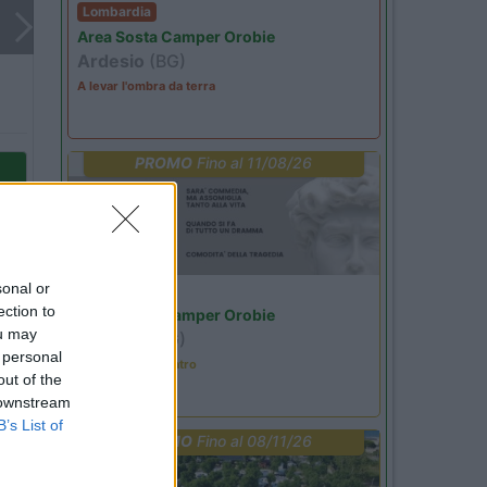
Lombardia
Area Sosta Camper Orobie
Ardesio
(BG)
A levar l'ombra da terra
PROMO
Fino al 11/08/26
sonal or
Lombardia
ection to
Area Sosta Camper Orobie
ou may
Ardesio
(BG)
 personal
Incontri con il teatro
out of the
 downstream
B’s List of
PROMO
Fino al 08/11/26