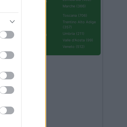
Emilia Romagna
(670)
Marche (366)
50
Molise (94)
Toscana (706)
Piemonte (632)
Trentino Alto Adige
(357)
Puglia (425)
Umbria (211)
Sardegna (336)
Valle d'Aosta (99)
Sicilia (511)
Veneto (512)
04