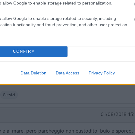
o allow Google to enable storage related to personalization.
16/08/2018 19:
o allow Google to enable storage related to security, including
no al mare. Senza possibilità di scarico.
cation functionality and fraud prevention, and other user protection.
i
CONFIRM
13/08/2018 23:
tati a circa 10-12. Comoda per le spiagge, con doccia e
Data Deletion
Data Access
Privacy Policy
Servizi
01/08/2018 15:
 e al mare, però parcheggio non custodito, buio e sporco.