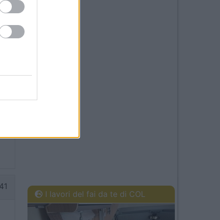
54
36
41
I lavori del fai da te di COL