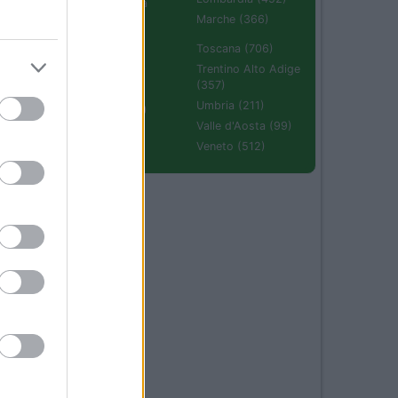
Emilia Romagna
(670)
Marche (366)
Molise (94)
Toscana (706)
Piemonte (632)
Trentino Alto Adige
(357)
Puglia (425)
Umbria (211)
Sardegna (336)
Valle d'Aosta (99)
Sicilia (511)
23
Veneto (512)
41