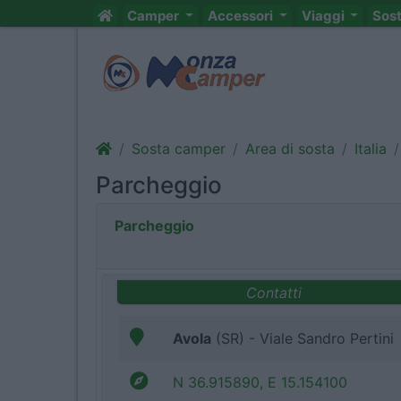
Camper
Accessori
Viaggi
Sos
Sosta camper
Area di sosta
Italia
Parcheggio
Parcheggio
Contatti
Avola
(SR) - Viale Sandro Pertini
N 36.915890, E 15.154100