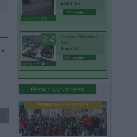
Scicli
(RG)
Campeggio
(19)
8.4
Camping Flintstones
Park
Scicli
(RG)
per
Campeggio
(8)
Promo e Appuntamenti
PROMO
Fino al 09/08/26