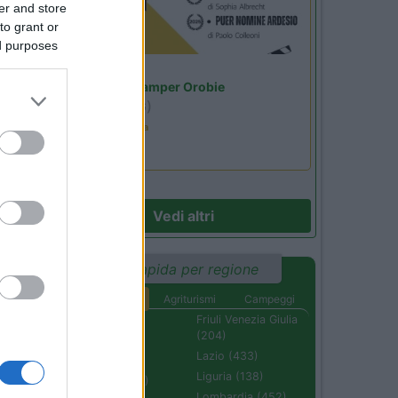
er and store
to grant or
di
ed purposes
n
Lombardia
Area Sosta Camper Orobie
Ardesio
(BG)
Estate in cineteca
35
Vedi altri
Ricerca rapida per regione
Aree di sosta
Agriturismi
Campeggi
Abruzzo (232)
Friuli Venezia Giulia
(204)
Basilicata (110)
Lazio (433)
01
Calabria (222)
Liguria (138)
Campania (236)
Lombardia (452)