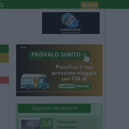
Accedi
Segnalati nei dintorni
7.8
Campeggio
Sabbiadoro