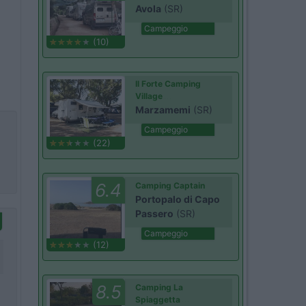
Avola
(SR)
Campeggio
(10)
Il Forte Camping
Village
Marzamemi
(SR)
Campeggio
(22)
6.4
Camping Captain
Portopalo di Capo
Passero
(SR)
Campeggio
(12)
8.5
Camping La
Spiaggetta