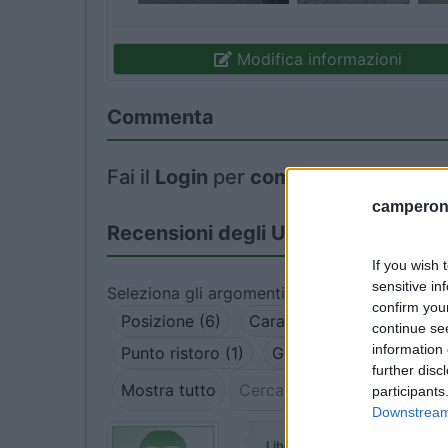
Modifica informazioni
Commenta
Fai il
Login
per
commentare
.
camperonl
Recensioni degli Utenti
If you wish 
sensitive in
Seleziona gli argomenti per leggere le recens
confirm you
Posizione (6)
Caratteristiche (4)
Serv
continue se
information 
Punto ristoro (1)
Gestione (1)
further disc
Mostra tutto
participants
Downstream 
ha commentato
Liberavia