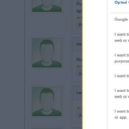
Opted 
Purtroppo spazzatura ov
spiaggia!
Google 
Pulizia
I want t
web or d
ha commentato
marcovsc
I want t
Non ho trascorso la not
purpose
Accessibilità
I want 
I want t
ha commenta
Lambretta49
web or d
I want t
Accessibilità
or app.