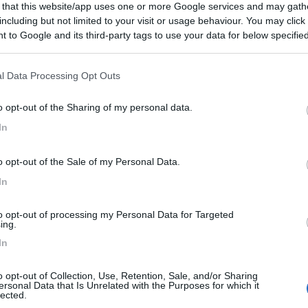
 that this website/app uses one or more Google services and may gath
including but not limited to your visit or usage behaviour. You may click 
bre, ottimo per la spiaggia e comodo per visitare il paese 
 to Google and its third-party tags to use your data for below specifi
ogle consent section.
ssun servizio, ma gratuito. Accanto c'è una postazione di u
.
l Data Processing Opt Outs
Prezzo
Punto ristoro
Servizi
o opt-out of the Sharing of my personal data.
In
02/10/2020 11:
o opt-out of the Sale of my Personal Data.
In
o al mare, presenza di bagni e docce muovi ma chiusi.
e in tranquillità. Consigliato.
to opt-out of processing my Personal Data for Targeted
ing.
Servizi
In
o opt-out of Collection, Use, Retention, Sale, and/or Sharing
29/09/2019 16:
ersonal Data that Is Unrelated with the Purposes for which it
lected.