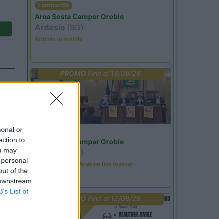
Lombardia
Area Sosta Camper Orobie
Ardesio
(BG)
Ardesio in scatola
PROMO
Fino al 18/08/26
sonal or
Lombardia
ection to
Area Sosta Camper Orobie
ou may
Ardesio
(BG)
 personal
Sacrae Scenae - Ardesio film festival
out of the
 downstream
B’s List of
PROMO
Fino al 12/08/26
50