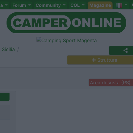
ta
Forum
Community
COL
Magazine
Sicilia
Struttura
Area di sosta (PS)