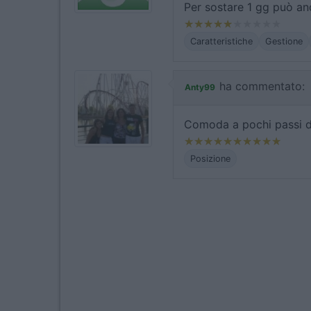
Per sostare 1 gg può an
Caratteristiche
Gestione
ha commentato:
Anty99
Comoda a pochi passi de
Posizione