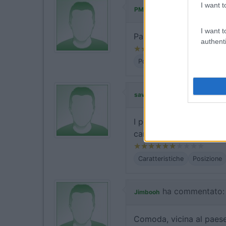
I want t
ha commentato:
PM69
I want t
Parcheggio gratuito vici
authenti
Posizione
Prezzo
Serviz
ha commentato:
saval89
I posti camper sono limi
carico nelle vicinanze.
Caratteristiche
Posizione
ha commentato:
Jimbooh
Comoda, vicina al paese