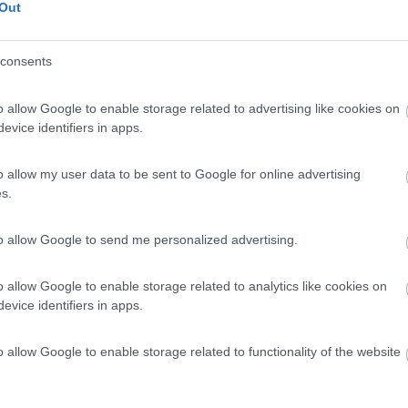
Out
unque! Peccato, perché attraversi la strada e sei in
consents
o allow Google to enable storage related to advertising like cookies on
evice identifiers in apps.
:
08/07/2019 11:
o allow my user data to be sent to Google for online advertising
te, ma nulla sembra impedirlo.
s.
to allow Google to send me personalized advertising.
o allow Google to enable storage related to analytics like cookies on
to:
28/11/2018 17:
evice identifiers in apps.
o allow Google to enable storage related to functionality of the website