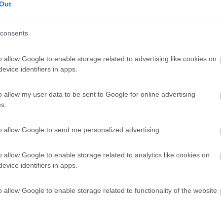
Out
:
20/09/2018 12:
consents
osti su sterrato a gradoni, più tavolo da pic-nic. Molto
o allow Google to enable storage related to advertising like cookies on
aese e il borgo medievale, dove si trova anche l'antica chie
evice identifiers in apps.
o con le sue splendide Robbiane.
o allow my user data to be sent to Google for online advertising
s.
to allow Google to send me personalized advertising.
o allow Google to enable storage related to analytics like cookies on
evice identifiers in apps.
o allow Google to enable storage related to functionality of the website