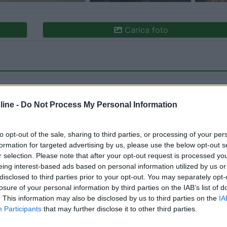
Carica foto
ine -
Do Not Process My Personal Information
to opt-out of the sale, sharing to third parties, or processing of your per
formation for targeted advertising by us, please use the below opt-out s
ioni:
r selection. Please note that after your opt-out request is processed y
izi (1)
Accoglienza (1)
Accessibilità (1)
Mostra tut
eing interest-based ads based on personal information utilized by us or
disclosed to third parties prior to your opt-out. You may separately opt-
losure of your personal information by third parties on the IAB’s list of
. This information may also be disclosed by us to third parties on the
IA
:
18/08/2021 18:
Participants
that may further disclose it to other third parties.