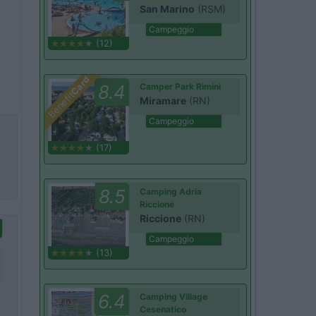
San Marino
(RSM)
Campeggio
(12)
Card
8.4
Camper Park Rimini
Benefit
Miramare
(RN)
Campeggio
(17)
8.5
Camping Adria
Riccione
Riccione
(RN)
Campeggio
(13)
6.4
Camping Village
Cesenatico