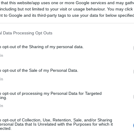
 that this website/app uses one or more Google services and may gath
vi anche i servizi di carico e scarico acque.
including but not limited to your visit or usage behaviour. You may click 
 to Google and its third-party tags to use your data for below specifi
ogle consent section.
l Data Processing Opt Outs
13/01/2021 11:
o opt-out of the Sharing of my personal data.
In
 5 posti camper trasversali in piano, senza servizi,
Il paese merita una visita, persone molto cordiali!
o opt-out of the Sale of my Personal Data.
he
Posizione
In
to opt-out of processing my Personal Data for Targeted
o:
28/08/2019 22:
ing.
In
rada sterrata!
o opt-out of Collection, Use, Retention, Sale, and/or Sharing
ersonal Data that Is Unrelated with the Purposes for which it
lected.