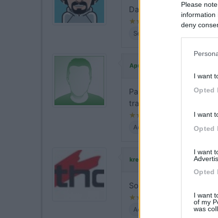
Please note
Da giugno 2021 sono atti
information 
deny consent
Servizi
in below Go
Persona
ha commentato:
Apuan76
I want t
Opted 
Parcheggio semplice, con
tranquillo per la notte. 
I want t
Accoglienza
Caratteristic
Opted 
I want 
ha commentat
Advertis
kreos 3003
Opted 
Soltanto una parte di st
I want t
of my P
was col
Accessibilità