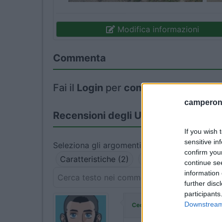
Modifica informazioni
Commenta
Fai il
Login
per
commentare
.
camperonl
Recensioni degli Utenti
If you wish 
sensitive in
Seleziona gli argomenti per leggere le recens
confirm you
Caratteristiche (2)
Posizione (2)
Serv
continue se
information 
further disc
participants
ha commentato
Downstream 
CeccoHD