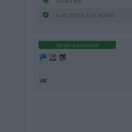
Visita il sito
N 43.712050, E 12.182450
Servizi e posizione