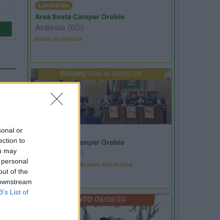
Lombardia
Area Sosta Camper Orobie
Ardesio
(BG)
Estate in cineteca
PROMO
Fino al 18/08/26
sonal or
Lombardia
ection to
Area Sosta Camper Orobie
ou may
Ardesio
(BG)
to
 personal
Sacrae Scenae - Ardesio film festival
out of the
 downstream
B’s List of
EVENTO
09/08/26
09