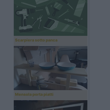
Scarpiera sotto panca
Mensola porta piatti