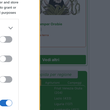
er and store
to grant or
ed purposes
Lombardia
Area Sosta Camper Orobie
Ardesio
(BG)
51
A levar l'ombra da terra
Vedi altri
Ricerca rapida per regione
16
Aree di sosta
Agriturismi
Campeggi
Abruzzo (232)
Friuli Venezia Giulia
(204)
Basilicata (110)
Lazio (433)
Calabria (222)
Liguria (137)
Campania (236)
Lombardia (452)