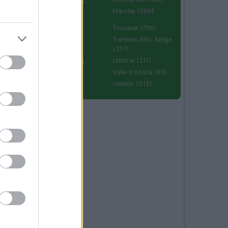
Emilia Romagna
(670)
Marche (366)
10
Molise (94)
Toscana (706)
Piemonte (632)
Trentino Alto Adige
(357)
Puglia (425)
Umbria (211)
sa
Sardegna (336)
Valle d'Aosta (99)
Sicilia (511)
Veneto (512)