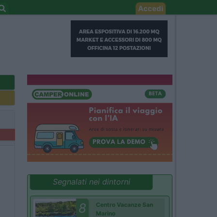
Accedi
Segnalati nei dintorni
8
Centro Vacanze San
Marino