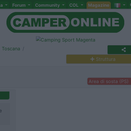
ta
Forum
Community
COL
Magazine
Toscana
Struttura
Area di sosta (PS)
e