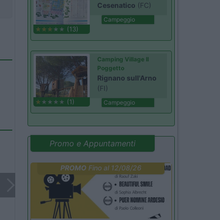
Cesenatico
(FC)
Campeggio
(13)
Camping Village Il
Poggetto
Rignano sull'Arno
(FI)
(1)
Campeggio
Promo e Appuntamenti
PROMO
Fino al 12/08/26