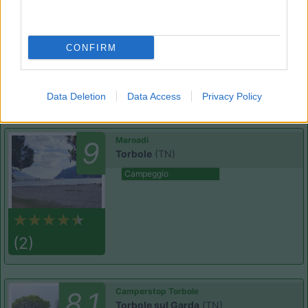
10
Arco
(TN)
Area di sosta
CONFIRM
(1)
Data Deletion
Data Access
Privacy Policy
Maroadi
9
Torbole
(TN)
Campeggio
(2)
Camperstop Torbole
8.1
Torbole sul Garda
(TN)