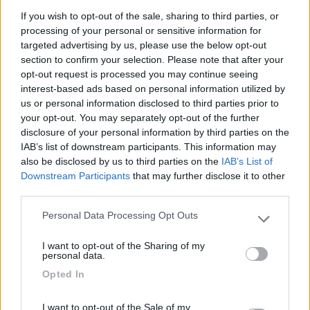
dal centro . Costo 1.5 € le prime 4 ore poi 1 €.
If you wish to opt-out of the sale, sharing to third parties, or
Esiste una tariffa giornaliera di 10€ che va dalle 8
processing of your personal or sensitive information for
alle 24. Purtroppo, l'area di C+S gratuita con
targeted advertising by us, please use the below opt-out
rifornimento acqua, l'ho trovata molto sporca, in
section to confirm your selection. Please note that after your
opt-out request is processed you may continue seeing
quanto lo scarico delle acque sia chiare che scure
interest-based ads based on personal information utilized by
vengono fatte nello stesso posto in una grande
us or personal information disclosed to third parties prior to
griglia.
your opt-out. You may separately opt-out of the further
disclosure of your personal information by third parties on the
Caratteristiche
Posizione
Prezzo
Pulizia
Servizi
IAB’s list of downstream participants. This information may
also be disclosed by us to third parties on the
IAB’s List of
Downstream Participants
that may further disclose it to other
17/08/2019 17:37
Giovanni67
third parties.
Personal Data Processing Opt Outs
Please note that this website/app uses one or more Google
Solo carico potabile e scarico acque grigie e WC
services and may gather and store information including but
gratuiti, non è da poco in Italia. Posti per camper
I want to opt-out of the Sharing of my
not limited to your visit or usage behaviour. You may click to
personal data.
pochi. Area sosta illuminata e sorvegliata.
grant or deny consent to Google and its third-party tags to
Opted In
use your data for below specified purposes in below Google
consent section.
Caratteristiche
Gestione
Prezzo
Servizi
I want to opt-out of the Sale of my