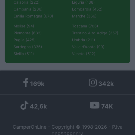
Calabria (222)
Liguria (138)
Campania (236)
Lombardia (452)
Emilia Romagna (670)
Marche (366)
Molise (94)
Toscana (706)
Piemonte (632)
Trentino Alto Adige (357)
Puglia (425)
Umbria (211)
Sardegna (336)
Valle d'Aosta (99)
Sicilia (511)
Veneto (512)
169k
342k
42,6k
74K
CamperOnLine - Copyright © 1998-2026 - P.Iva
06953990014