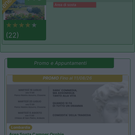
enefit
Area di sosta
(22)
Promo e Appuntamenti
PROMO
Fino al 11/08/26
Lombardia
Area Sosta Camper Orobie