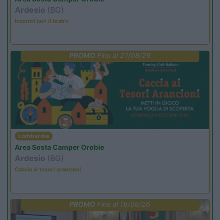
Ardesio
(BG)
Incontri con il teatro
PROMO
Fino al 27/08/26
Lombardia
Area Sosta Camper Orobie
Ardesio
(BG)
Caccia ai tesori arancioni
PROMO
Fino al 18/08/26