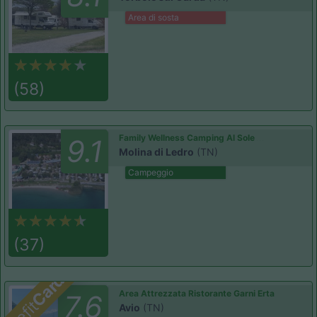
Area di sosta
(58)
Family Wellness Camping Al Sole
9.1
Molina di Ledro
(TN)
Campeggio
(37)
Card
Area Attrezzata Ristorante Garni Erta
7.6
Avio
(TN)