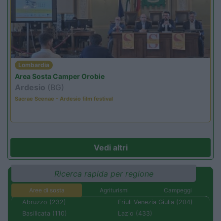
Lombardia
Area Sosta Camper Orobie
Ardesio
(BG)
Sacrae Scenae - Ardesio film festival
Vedi altri
Ricerca rapida per regione
Aree di sosta
Agriturismi
Campeggi
Abruzzo (232)
Friuli Venezia Giulia (204)
Basilicata (110)
Lazio (433)