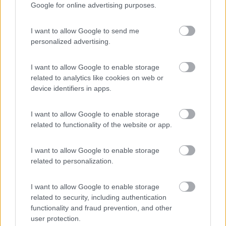
24/05/2017 17:49
pobss
Google for online advertising purposes.
I want to allow Google to send me
personalized advertising.
Accessibilità
Caratteristiche
Posizione
Prezzo
Servizi
I want to allow Google to enable storage
related to analytics like cookies on web or
device identifiers in apps.
22/04/2017 10:51
filippofr
I want to allow Google to enable storage
related to functionality of the website or app.
Accessibilità
Caratteristiche
Posizione
Prezzo
Servizi
I want to allow Google to enable storage
related to personalization.
Segnalati nei dintorni
I want to allow Google to enable storage
related to security, including authentication
functionality and fraud prevention, and other
Agricampeggio Trefrutti
user protection.