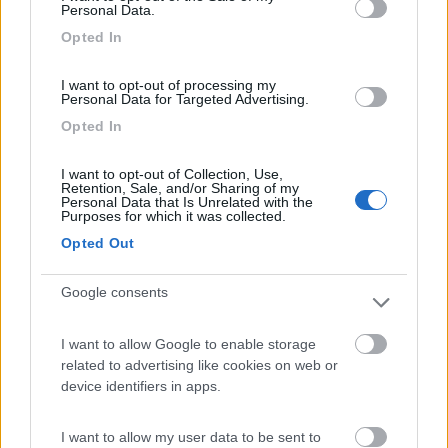
Personal Data.
Opted In
29/11/2018 12:49
Pask69
I want to opt-out of processing my
Comoda per visitare il centro. Tranquilla!
Personal Data for Targeted Advertising.
Opted In
Caratteristiche
Posizione
I want to opt-out of Collection, Use,
Retention, Sale, and/or Sharing of my
Personal Data that Is Unrelated with the
09/10/2018 22:23
71182
Purposes for which it was collected.
Opted Out
Ottimo punto sosta con carico e scarico. Con 10
euro si sosta 24 ore, vicino al centro, illuminato e
Google consents
tranquillo.
I want to allow Google to enable storage
Accessibilità
Caratteristiche
Posizione
Prezzo
related to advertising like cookies on web or
device identifiers in apps.
Servizi
I want to allow my user data to be sent to