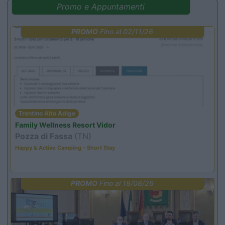
Promo e Appuntamenti
PROMO
Fino al 02/11/26
Trentino Alto Adige
Family Wellness Resort Vidor
Pozza di Fassa
(TN)
Happy & Active Camping - Short Stay
PROMO
Fino al 18/08/26