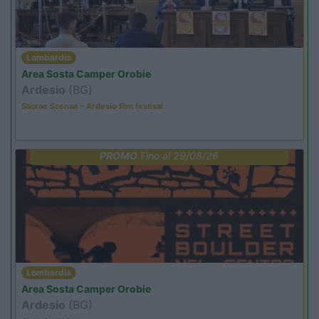
Lombardia
Area Sosta Camper Orobie
Ardesio
(BG)
Sacrae Scenae - Ardesio film festival
PROMO
Fino al 29/08/26
Lombardia
Area Sosta Camper Orobie
Ardesio
(BG)