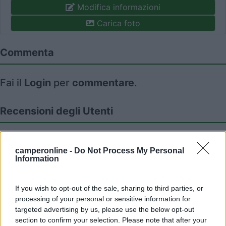
Modifica informazioni
Carica foto
Commenta
Fai il
Login
per
commentare
.
Recensioni degli Utenti
Seleziona gli argomenti per leggere le recensioni:
camperonline -
Do Not Process My Personal
Prezzo (3)
Accoglienza (1)
Caratteristiche (1)
Information
Posizione (1)
Punto ristoro (1)
Servizi (1)
Mostra tutto
If you wish to opt-out of the sale, sharing to third parties, or
processing of your personal or sensitive information for
targeted advertising by us, please use the below opt-out
02/06/2025 19:37
Robysomma
section to confirm your selection. Please note that after your