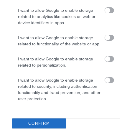
Camper Stop e B&B Navis
9.6
Terre d'Adige
(TN)
I want to allow Google to enable storage
related to analytics like cookies on web or
Area di sosta
device identifiers in apps.
I want to allow Google to enable storage
related to functionality of the website or app.
(7)
I want to allow Google to enable storage
related to personalization.
Agricampeggio da Bery
9.6
Covelo Valle Laghi
(TN)
I want to allow Google to enable storage
Area di sosta
related to security, including authentication
functionality and fraud prevention, and other
user protection.
(32)
CONFIRM
Komodo Camping