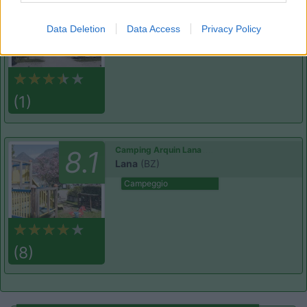
7
Gargazzone
(BZ)
Data Deletion
Data Access
Privacy Policy
Campeggio
(1)
Camping Arquin Lana
8.1
Lana
(BZ)
Campeggio
(8)