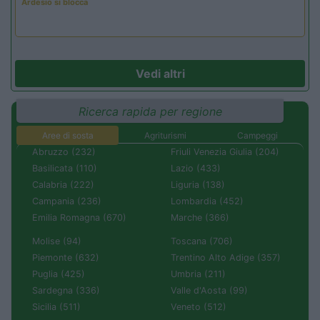
Ardesio si blocca
Vedi altri
Ricerca rapida per regione
Aree di sosta
Agriturismi
Campeggi
Abruzzo (232)
Friuli Venezia Giulia (204)
Basilicata (110)
Lazio (433)
Calabria (222)
Liguria (138)
Campania (236)
Lombardia (452)
Emilia Romagna (670)
Marche (366)
Molise (94)
Toscana (706)
Piemonte (632)
Trentino Alto Adige (357)
Puglia (425)
Umbria (211)
Sardegna (336)
Valle d'Aosta (99)
Sicilia (511)
Veneto (512)