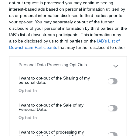
opt-out request is processed you may continue seeing
Struttura di recente realizzazione, ancora in fase
interest-based ads based on personal information utilized by
di rifiniture. Comoda con piazzole servite da
us or personal information disclosed to third parties prior to
your opt-out. You may separately opt-out of the further
acqua, luce e all'ingresso scarico. Personale super
disclosure of your personal information by third parties on the
gentile. Molto economica. No servizi al momento.
IAB’s list of downstream participants. This information may
Attaccata a ristorante e ad inizio passeggiate e
also be disclosed by us to third parties on the
IAB’s List of
giri in bici. Da provare.
Downstream Participants
that may further disclose it to other
third parties.
Accoglienza
Caratteristiche
Posizione
Prezzo
Personal Data Processing Opt Outs
Please note that this website/app uses one or more Google
Punto ristoro
Servizi
services and may gather and store information including but
I want to opt-out of the Sharing of my
not limited to your visit or usage behaviour. You may click to
personal data.
grant or deny consent to Google and its third-party tags to
22/06/2024 13:39
Ruben Rizzardi
Opted In
use your data for below specified purposes in below Google
consent section.
Area sosta economica.
I want to opt-out of the Sale of my
Personal Data.
Opted In
Prezzo
I want to opt-out of processing my