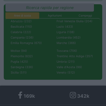
Ricerca rapida per regione
Aree di sosta
Agriturismi
Campeggi
Abruzzo (232)
Friuli Venezia Giulia (204)
Basilicata (110)
Lazio (433)
Calabria (222)
Liguria (138)
Campania (236)
Lombardia (452)
Emilia Romagna (670)
Marche (366)
Molise (94)
Toscana (706)
Piemonte (632)
Trentino Alto Adige (357)
Puglia (425)
Umbria (211)
Sardegna (336)
Valle d'Aosta (99)
Sicilia (511)
Veneto (512)
169k
342k