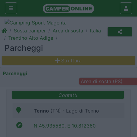
Sosta camper
Area di sosta
Italia
Trentino Alto Adige
Parcheggi
Struttura
Parcheggi
Area di sosta (PS)
Contatti
Tenno
(TN) - Lago di Tenno
N 45.935580, E 10.812360