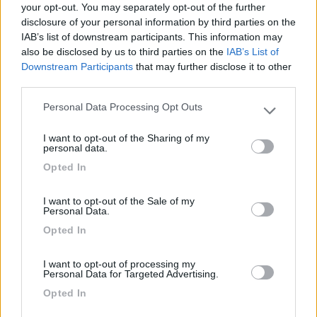
your opt-out. You may separately opt-out of the further
17/07/2021 9:31
bici camper
disclosure of your personal information by third parties on the
IAB’s list of downstream participants. This information may
Ora si paga dalle 4:00 alle 23:00: 3 €/h o 20
also be disclosed by us to third parties on the
IAB’s List of
Downstream Participants
that may further disclose it to other
€/giorno.
third parties.
Prezzo
Personal Data Processing Opt Outs
Please note that this website/app uses one or more Google
services and may gather and store information including but
I want to opt-out of the Sharing of my
not limited to your visit or usage behaviour. You may click to
personal data.
05/09/2020 10:00
jeanluke2010
grant or deny consent to Google and its third-party tags to
Opted In
use your data for below specified purposes in below Google
consent section.
Come si vede dalle foto, il prezzo è di 15 euro al
I want to opt-out of the Sale of my
giorno, non per 24 ore, ma per la giornata, ovvero
Personal Data.
dalle 9 alle 19. Se si arriva alle 18 bisogna pagare
Opted In
un'ora e poi il giorno dopo la giornata intera. Non
c'è il carico/scarico ma ci sono fontanelle con
I want to opt-out of processing my
acqua fresca di montagna.
Personal Data for Targeted Advertising.
Opted In
Prezzo
Servizi