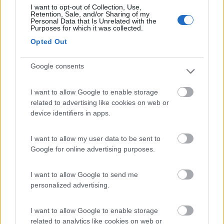
I want to opt-out of Collection, Use,
Retention, Sale, and/or Sharing of my
Personal Data that Is Unrelated with the
24/08/2020 1:29
Jolanda
Purposes for which it was collected.
Opted Out
Area semplice ma comoda. Ghiaia e un po' di
prato, vicina alla strada, non illuminata ma è in
Google consents
paese. Ottima per sosta notturna, molto tranquilla
e spaziosa rispetto al delirio che si trova vicino al
I want to allow Google to enable storage
lago di Garda. A fianco c'è l'area sosta con servizi,
related to advertising like cookies on web or
device identifiers in apps.
mentre questa ne è priva. Gratuita dalle 19 alle 9,
poi 10€/giorno
I want to allow my user data to be sent to
Google for online advertising purposes.
Accessibilità
Caratteristiche
Posizione
Prezzo
Servizi
I want to allow Google to send me
personalized advertising.
09/12/2019 10:47
briz76
I want to allow Google to enable storage
related to analytics like cookies on web or