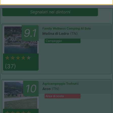
Segnalati nei dintorni
Family Wellness Camping Al Sole
9.1
Molina di Ledro
(TN)
Campeggio
(37)
Agricampeggio Trefrutti
10
Arco
(TN)
Area di sosta