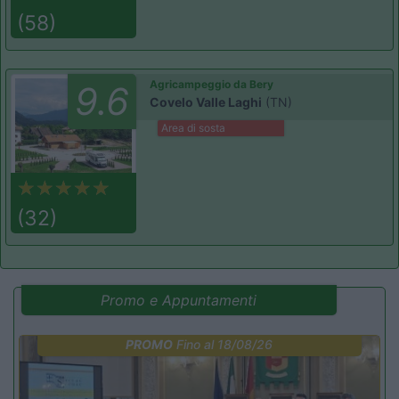
(58)
Agricampeggio da Bery
9.6
Covelo Valle Laghi
(TN)
Area di sosta
(32)
Promo e Appuntamenti
PROMO
Fino al 18/08/26