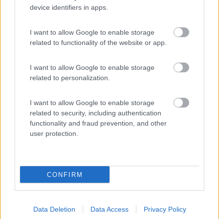
Area di sosta in un parcheggio con strisce blu
device identifiers in apps.
oppure su prato, ma non usare d'inverno perché è
fanghiglia. Costo 10 euro al giorno / attaccato al
I want to allow Google to enable storage
lago ed al bellissimo borgo medievale!! Consiglio
related to functionality of the website or app.
per un paio di giorni max perché non c'è nulla
intorno. Senza servizi.
I want to allow Google to enable storage
related to personalization.
Accessibilità
Caratteristiche
Posizione
Prezzo
Pulizia
Servizi
I want to allow Google to enable storage
related to security, including authentication
functionality and fraud prevention, and other
02/10/2019 16:30
fsimeoni
user protection.
Molto tranquillo anche in agosto. Passeggiata
piacevole (1,2 km circa) al Borgo medievale di
CONFIRM
Canale di Tenno.
Caratteristiche
Posizione
Data Deletion
Data Access
Privacy Policy