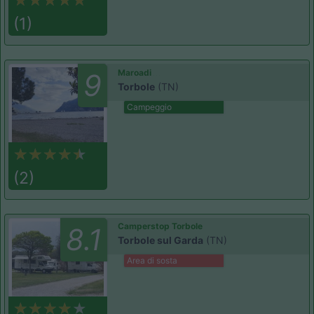
(1)
Maroadi
9
Torbole
(TN)
Campeggio
(2)
Camperstop Torbole
8.1
Torbole sul Garda
(TN)
Area di sosta