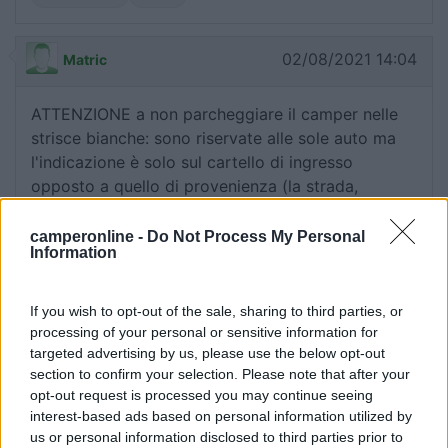
02/08/2021 14:04
Matric
ATTENZIONE a non parcheggiare il camper nelle
strisce bianche: sono riservate alle sole auto ma
l'indicazione è solo sul cartello di ingresso
opposto a quello di provenienza (la strada,
parecchio stretta, è a fondo cieco). La multa è
sicura (e si capisce come fa il Comune di questa
camperonline -
Do Not Process My Personal
Information
località a ingrassare la cassa). Peccato, un altro
esempio di non accoglienza dei camperisti: il
parcheggio regolare, senza alcun servizio, ha un
If you wish to opt-out of the sale, sharing to third parties, or
costo di 20 € per la giornata (l'area di sosta non
processing of your personal or sensitive information for
lontana ne costa 25 € al giorno...).
targeted advertising by us, please use the below opt-out
section to confirm your selection. Please note that after your
opt-out request is processed you may continue seeing
Accessibilità
Accoglienza
Gestione
Prezzo
interest-based ads based on personal information utilized by
us or personal information disclosed to third parties prior to