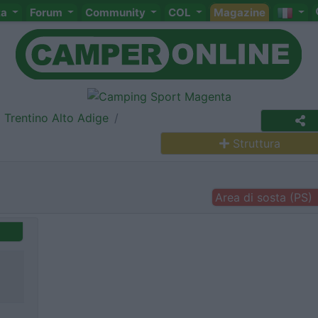
ta
Forum
Community
COL
Magazine
Trentino Alto Adige
Struttura
Area di sosta (PS)