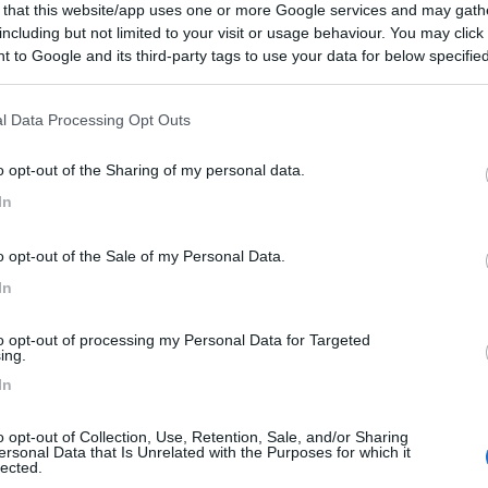
 that this website/app uses one or more Google services and may gath
ccolo parcheggio gratuito più su rispetto a quello a
including but not limited to your visit or usage behaviour. You may click 
 si può sostare (al mattino è passato il vigile, ma
 to Google and its third-party tags to use your data for below specifi
o di andare via senza multe) ma arrivando di sera e
ogle consent section.
to comodo. Sulla strada ma tranquillo e vicino a un prato
l Data Processing Opt Outs
i al pascolo. Ovviamente nessun servizio, neanche fontane
o opt-out of the Sharing of my personal data.
In
Caratteristiche
Posizione
Prezzo
Servizi
o opt-out of the Sale of my Personal Data.
12/08/2020 13:
In
er la visita del laghetto, che si trova proprio di fronte.
to opt-out of processing my Personal Data for Targeted
ing.
amper paga come un pullman (10€/ora). Ma in direzione
In
o sulla destra, dopo un paio di tornanti si trova l'indicazio
orta ad un parcheggio sia per auto che per camper dove è
o opt-out of Collection, Use, Retention, Sale, and/or Sharing
tamente. Da lì si può scendere in 10 minuti al parcheggio
ersonal Data that Is Unrelated with the Purposes for which it
agamento di fronte al laghetto) percorrendo un comodo
lected.