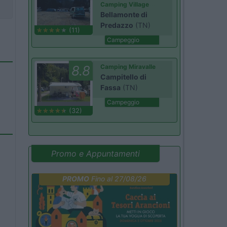
Camping Village
Bellamonte di
Predazzo
(TN)
(11)
Campeggio
8.8
Camping Miravalle
Campitello di
Fassa
(TN)
Campeggio
(32)
Promo e Appuntamenti
PROMO
Fino al 27/08/26