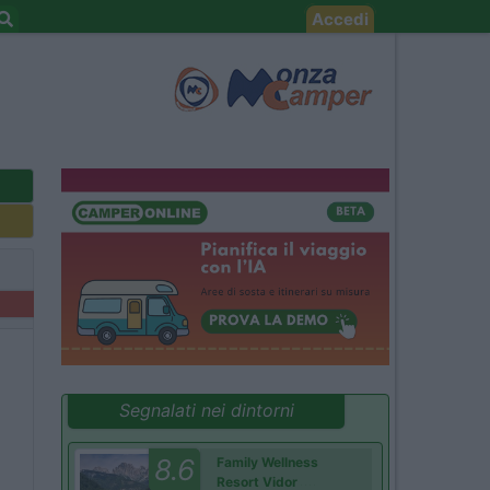
Accedi
Segnalati nei dintorni
8.6
Family Wellness
Resort Vidor