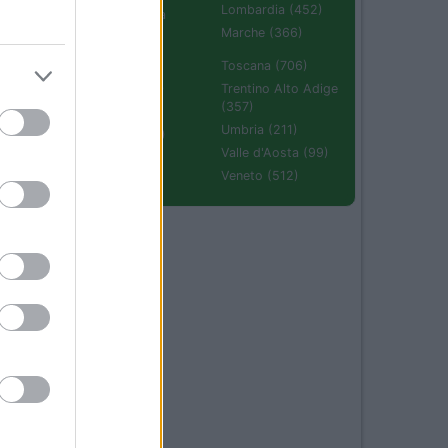
Lombardia (452)
Emilia Romagna
(670)
Marche (366)
Molise (94)
Toscana (706)
Piemonte (632)
Trentino Alto Adige
(357)
Puglia (425)
Umbria (211)
Sardegna (336)
45
Valle d'Aosta (99)
Sicilia (511)
Veneto (512)
43