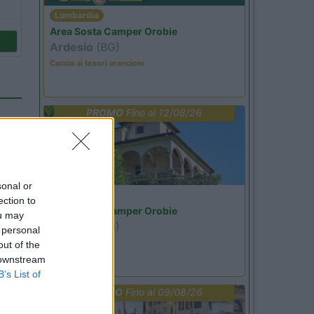
Lombardia
Area Sosta Camper Orobie
Ardesio
(BG)
Caccia ai tesori arancioni
PROMO
Fino al 12/08/26
sonal or
Lombardia
ection to
Area Sosta Camper Orobie
ou may
Ardesio
(BG)
 personal
Riscopri Ardesio
out of the
 downstream
B’s List of
42
PROMO
Fino al 09/08/26