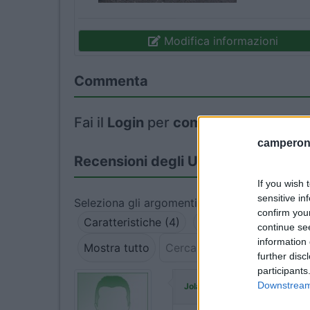
Modifica informazioni
Commenta
Fai il
Login
per
commentare
.
camperonl
Recensioni degli Utenti
If you wish 
sensitive in
Seleziona gli argomenti per leggere le recens
confirm you
Caratteristiche (4)
Posizione (4)
Prez
continue se
information 
Mostra tutto
further disc
participants
ha commentato:
Downstream 
Jolanda