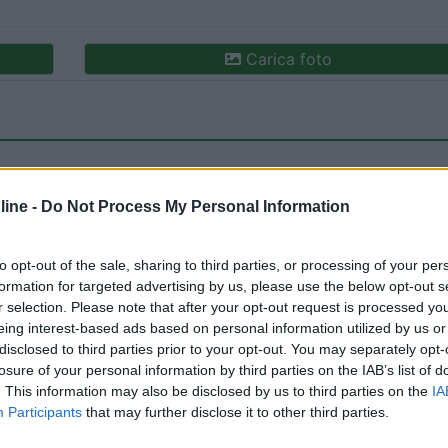
Carica foto
ine -
Do Not Process My Personal Information
to opt-out of the sale, sharing to third parties, or processing of your per
formation for targeted advertising by us, please use the below opt-out s
ioni:
r selection. Please note that after your opt-out request is processed y
zo (3)
Accessibilità (2)
Accoglienza (1)
Servizi (1)
eing interest-based ads based on personal information utilized by us or
disclosed to third parties prior to your opt-out. You may separately opt-
losure of your personal information by third parties on the IAB’s list of
. This information may also be disclosed by us to third parties on the
IA
24/08/2020 13:
Participants
that may further disclose it to other third parties.