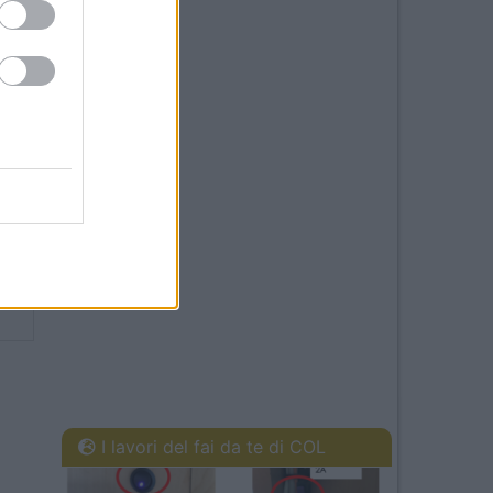
15
I lavori del fai da te di COL