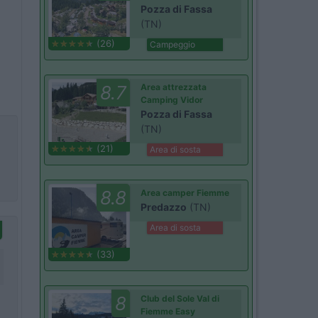
Pozza di Fassa
(TN)
(26)
Campeggio
8.7
Area attrezzata
Camping Vidor
Pozza di Fassa
(TN)
(21)
Area di sosta
8.8
Area camper Fiemme
Predazzo
(TN)
Area di sosta
(33)
8
Club del Sole Val di
Fiemme Easy