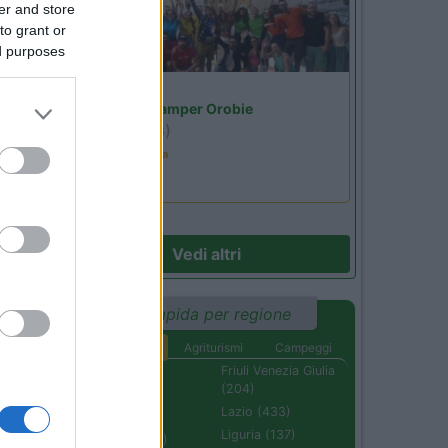
er and store
to grant or
ed purposes
Lombardia
Area Sosta Camper Orobie
Ardesio
(BG)
Ardesio in scatola
58
Vedi altri
Ricerca rapida per regione
Aree di sosta
Agriturismi
Campeggi
ne
Abruzzo (232)
Friuli Venezia Giulia
(204)
Basilicata (110)
Lazio (433)
Calabria (222)
Liguria (137)
Campania (236)