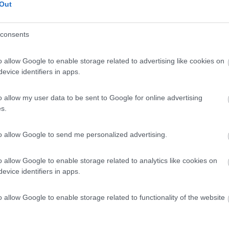
 un ponticello. Lasciandovi alle spalle l'ingresso del
Out
erete lo sterrato di fronte a voi.
consents
Prezzo
o allow Google to enable storage related to advertising like cookies on
evice identifiers in apps.
25/07/2020 10:
o allow my user data to be sent to Google for online advertising
i primi 15 minuti gratuiti, passate le 12 ore si pagano 30
s.
la sosta notturna, ma non c'è nessun tipo di servizio.
ago di Carezza, che è proprio di fronte e per intraprendere
to allow Google to send me personalized advertising.
pendenza, infatti non abbiamo usato neanche i cunei. Molto
o allow Google to enable storage related to analytics like cookies on
evice identifiers in apps.
Prezzo
o allow Google to enable storage related to functionality of the website
to:
08/09/2017 0: