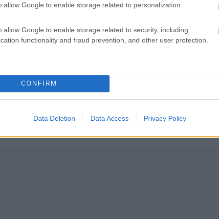
o allow Google to enable storage related to personalization.
e andare a vedere il lago o per passeggiare in zona. Senza
o allow Google to enable storage related to security, including
cation functionality and fraud prevention, and other user protection.
:
28/07/2017 23:
CONFIRM
. Non c'è nulla nemmeno i bidoni dell'immondizia. In
Data Deletion
Data Access
Privacy Policy