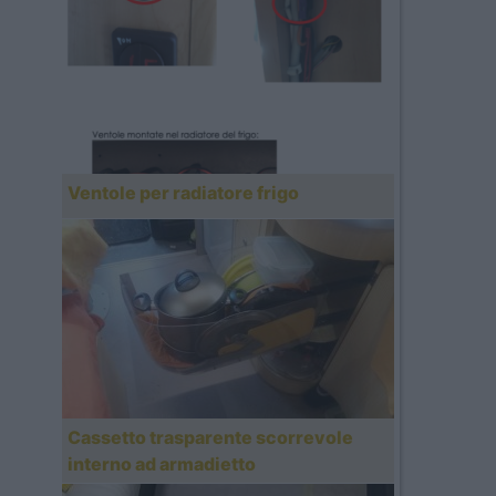
Ventole per radiatore frigo
Cassetto trasparente scorrevole
interno ad armadietto