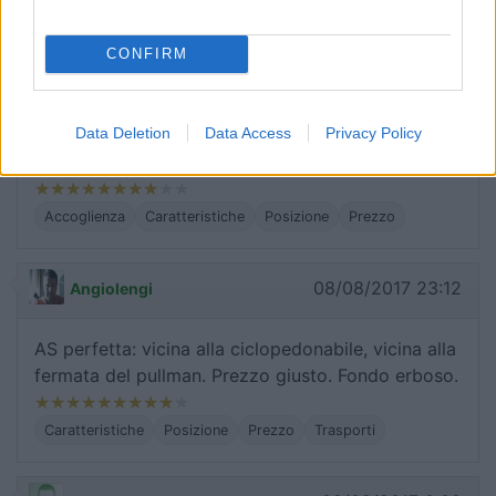
Area di buona posizione e ben fornita di posti,
CONFIRM
completamente immersa nel verde, tramite la pista
ciclo pedonale è piacevole arrivare in centro
Data Deletion
Data Access
Privacy Policy
facendo la passeggiata a fianco del fiume e
bosco. Prezzo giusto e proprietari cordiali.
Accoglienza
Caratteristiche
Posizione
Prezzo
08/08/2017 23:12
Angiolengi
AS perfetta: vicina alla ciclopedonabile, vicina alla
fermata del pullman. Prezzo giusto. Fondo erboso.
Caratteristiche
Posizione
Prezzo
Trasporti