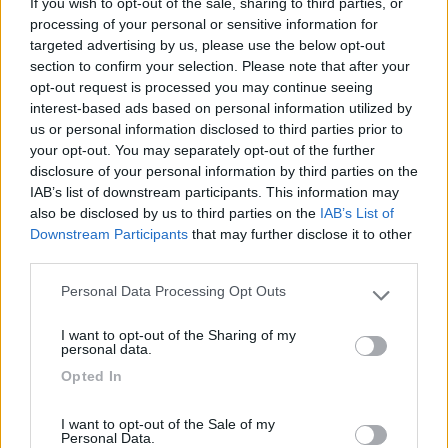
If you wish to opt-out of the sale, sharing to third parties, or
Servizi
processing of your personal or sensitive information for
targeted advertising by us, please use the below opt-out
section to confirm your selection. Please note that after your
24/08/2020 13:00
Jolanda
opt-out request is processed you may continue seeing
interest-based ads based on personal information utilized by
us or personal information disclosed to third parties prior to
Fatto solo carico scarico a 10€. Gestore gentile,
your opt-out. You may separately opt-out of the further
servizi non pulitissimi ma nella media.
disclosure of your personal information by third parties on the
IAB’s list of downstream participants. This information may
also be disclosed by us to third parties on the
IAB’s List of
Accoglienza
Prezzo
Pulizia
Servizi
Downstream Participants
that may further disclose it to other
third parties.
06/01/2020 17:09
Bulldog1
Personal Data Processing Opt Outs
Please note that this website/app uses one or more Google
services and may gather and store information including but
Personale gentile. Non vi sono negozi nei paraggi.
I want to opt-out of the Sharing of my
not limited to your visit or usage behaviour. You may click to
personal data.
A circa 3 km da Moena,. Purtroppo l'area si trova
grant or deny consent to Google and its third-party tags to
Opted In
sulla strada principale, quindi molto rumorosa sia
use your data for below specified purposes in below Google
di giorno che di notte.
consent section.
I want to opt-out of the Sale of my
Personal Data.