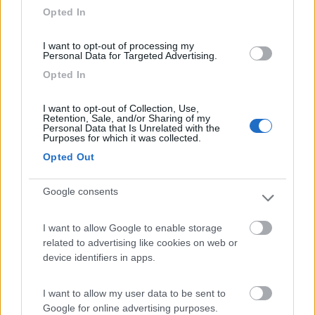
Accoglienza
Caratteristiche
Posizione
Opted In
I want to opt-out of processing my
05/01/2020 20:00
Massychiap71
Personal Data for Targeted Advertising.
Opted In
Posto bellissimo. Area sosta tranquilla. Gestori
gentilissimi.
I want to opt-out of Collection, Use,
Retention, Sale, and/or Sharing of my
Personal Data that Is Unrelated with the
Purposes for which it was collected.
Accoglienza
Caratteristiche
Opted Out
27/08/2019 19:05
daliaqui
Google consents
Ottima area camper. Gestori gentilissimi. Fondo
I want to allow Google to enable storage
erboso. Prato per sosta in piano con molte
related to advertising like cookies on web or
colonnine per l'allaccio 220v. 2 barbecue a
device identifiers in apps.
disposizione. Piazzola scarico ben curata e
organizzata. Nessun limite di durata alla sosta.
I want to allow my user data to be sent to
Area validissima per sosta a Moena che dista circa
Google for online advertising purposes.