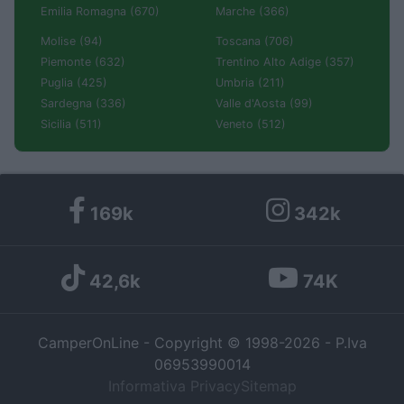
Emilia Romagna (670)
Marche (366)
Molise (94)
Toscana (706)
Piemonte (632)
Trentino Alto Adige (357)
Puglia (425)
Umbria (211)
Sardegna (336)
Valle d'Aosta (99)
Sicilia (511)
Veneto (512)
169k
342k
42,6k
74K
CamperOnLine - Copyright © 1998-2026 - P.Iva
06953990014
Informativa Privacy
Sitemap