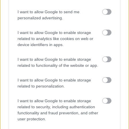
3,5 km. e raggiungibile a piedi per stradella ciclo
pedonale, che parte al centro dell'area. In inverno
I want to allow Google to send me
trasformata in pista di fondo e ciaspole o
personalized advertising.
pedonale. A circa 30 min a piedi si incontra la
Coop e Eurospin. In alternativa servizio bus a 150
I want to allow Google to enable storage
m. Costo in alta stagione € 16 + 4 per il 220 v.
related to analytics like cookies on web or
device identifiers in apps.
Attenzione nelle immediate vicinanze non esistono
negozi tranne il bar/panineria dell'area e i citati
centri commerciali. Raccomandata sia in estate
I want to allow Google to enable storage
related to functionality of the website or app.
che in inverno. Accettate carte credito e
bancomat. Il voto non massimo risente
dell'assenza, nelle immediate vicinanze, di esercizi
I want to allow Google to enable storage
related to personalization.
commerciali.
I want to allow Google to enable storage
Accessibilità
Accoglienza
Caratteristiche
Posizione
related to security, including authentication
Prezzo
Pulizia
Punto ristoro
Servizi
Trasporti
functionality and fraud prevention, and other
user protection.
19/08/2017 23:34
veronica09