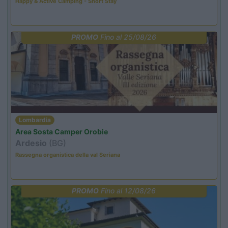
Happy & Active Camping - Short Stay
PROMO
Fino al 25/08/26
Lombardia
Area Sosta Camper Orobie
Ardesio
(BG)
Rassegna organistica della val Seriana
PROMO
Fino al 12/08/26