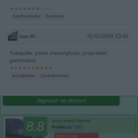
Caratteristiche
Posizione
10/12/2009 23:45
ivan 30
Tranquilla, posto meraviglioso, proprietari
gentilissimi
Accoglienza
Caratteristiche
Segnalati nei dintorni
Area camper Fiemme
8.8
Predazzo
(TN)
Area di sosta