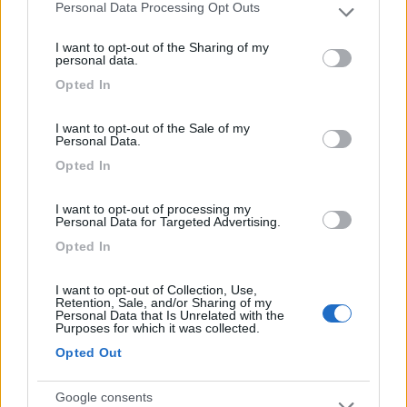
Personal Data Processing Opt Outs
Malga dei Fossi a 1.30 minutiGuardiano irascibile.
Please note that this website/app uses one or more Google
services and may gather and store information including but
I want to opt-out of the Sharing of my
not limited to your visit or usage behaviour. You may click to
Posizione
Punto ristoro
personal data.
grant or deny consent to Google and its third-party tags to
Opted In
use your data for below specified purposes in below Google
consent section.
26/07/2017 0:00
pippomc
I want to opt-out of the Sale of my
Personal Data.
A pagamento da maggio a settembre, €3,00, cs
Opted In
buono solo per cassetta, possibilità di carico
acqua. La strada da Campo Tures a Riva di Tures è
I want to opt-out of processing my
Personal Data for Targeted Advertising.
impegnativa (pendenza 17%) ma si può fare.
Opted In
Occhio ai freni a scendere.
I want to opt-out of Collection, Use,
Accessibilità
Prezzo
Servizi
Retention, Sale, and/or Sharing of my
Personal Data that Is Unrelated with the
Purposes for which it was collected.
Opted Out
26/02/2017 21:42
Simog
Google consents
Gratuito, solo parcheggio in inverno, CS fuori uso