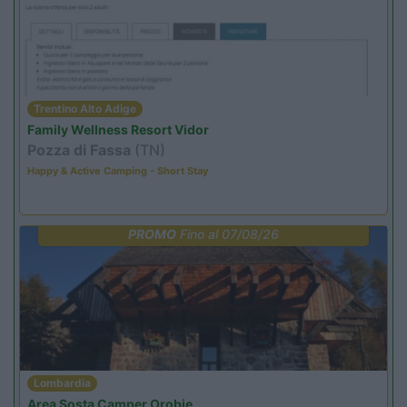
Trentino Alto Adige
Family Wellness Resort Vidor
Pozza di Fassa
(TN)
Happy & Active Camping - Short Stay
PROMO
Fino al 07/08/26
Lombardia
Area Sosta Camper Orobie