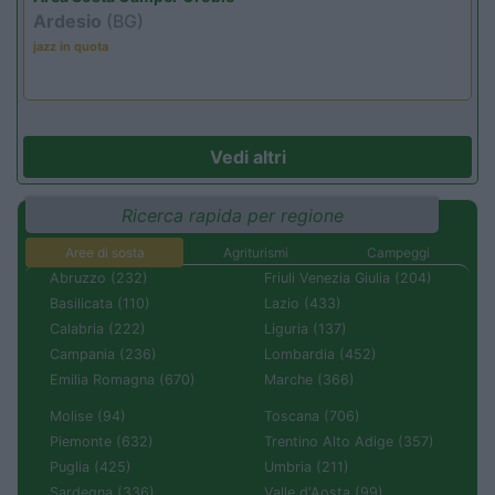
Ardesio
(BG)
jazz in quota
Vedi altri
Ricerca rapida per regione
Aree di sosta
Agriturismi
Campeggi
Abruzzo (232)
Friuli Venezia Giulia (204)
Basilicata (110)
Lazio (433)
Calabria (222)
Liguria (137)
Campania (236)
Lombardia (452)
Emilia Romagna (670)
Marche (366)
Molise (94)
Toscana (706)
Piemonte (632)
Trentino Alto Adige (357)
Puglia (425)
Umbria (211)
Sardegna (336)
Valle d'Aosta (99)