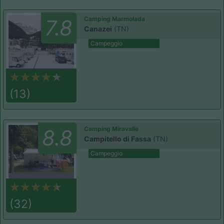
Camping Marmolada
7.8
Canazei
(TN)
Campeggio
(13)
Camping Miravalle
8.8
Campitello di Fassa
(TN)
Campeggio
(32)