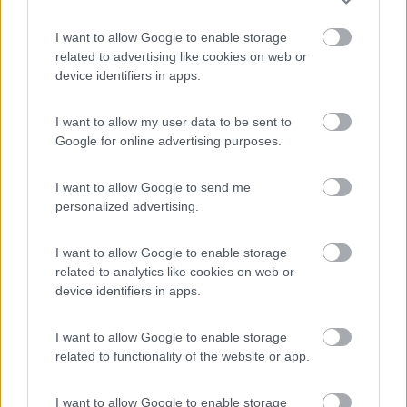
(per ghiaccio?). Buona posizione, silenzioso
I want to allow Google to enable storage
related to advertising like cookies on web or
Caratteristiche
Posizione
Prezzo
Servizi
device identifiers in apps.
I want to allow my user data to be sent to
21/08/2016 23:42
lella13
Google for online advertising purposes.
I want to allow Google to send me
Caratteristiche
Posizione
Prezzo
Servizi
personalized advertising.
I want to allow Google to enable storage
10/09/2013 17:10
ac77
related to analytics like cookies on web or
device identifiers in apps.
Caratteristiche
Posizione
Prezzo
Servizi
I want to allow Google to enable storage
related to functionality of the website or app.
07/11/2012 11:46
MarcoBo
I want to allow Google to enable storage