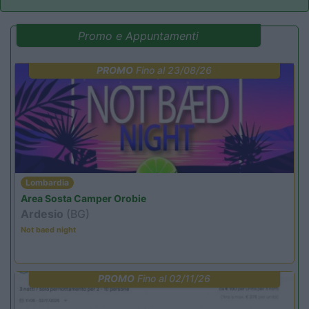
Promo e Appuntamenti
PROMO
Fino al 23/08/26
Lombardia
Area Sosta Camper Orobie
Ardesio
(BG)
Not baed night
PROMO
Fino al 02/11/26