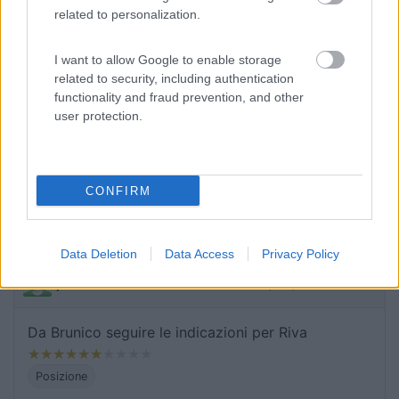
related to personalization.
Caratteristiche
Posizione
Prezzo
Servizi
I want to allow Google to enable storage
related to security, including authentication
functionality and fraud prevention, and other
12/09/2012 11:02
dadiraffa
user protection.
Utile per trovarla, seguire le indicazioni per Riva di
Tures
CONFIRM
Accessibilità
Data Deletion
Data Access
Privacy Policy
30/08/2012 10:30
paEma
Da Brunico seguire le indicazioni per Riva
Posizione