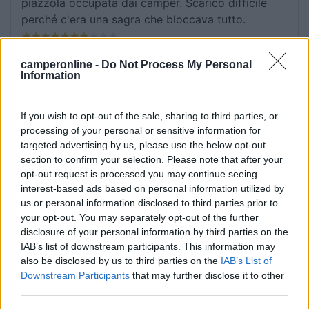
piazzola occupata dai camper. Scarico difficile
perché c'era una sagra che bloccava tutto.
Accessibilità
Servizi
camperonline -
Do Not Process My Personal
Information
02/08/2019 20:43
bazylothis
If you wish to opt-out of the sale, sharing to third parties, or
processing of your personal or sensitive information for
Ottimo, carico e scarico, terreno dritto,
targeted advertising by us, please use the below opt-out
tranquillissimo, dal parcheggio partenza per
section to confirm your selection. Please note that after your
diverse escursioni. Gratis dalle 19 alle 08.30, poi 3
opt-out request is processed you may continue seeing
euro.
interest-based ads based on personal information utilized by
us or personal information disclosed to third parties prior to
your opt-out. You may separately opt-out of the further
Caratteristiche
Posizione
Prezzo
Servizi
disclosure of your personal information by third parties on the
IAB’s list of downstream participants. This information may
also be disclosed by us to third parties on the
IAB’s List of
16/07/2019 18:57
maurice60
Downstream Participants
that may further disclose it to other
third parties.
Posto stupendo! Consiglio di andare a mangiar a