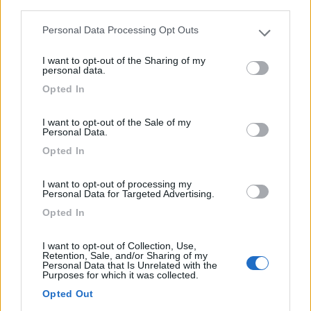
third parties.
Personal Data Processing Opt Outs
Please note that this website/app uses one or more Google
16/04/2022 9:07
Ele798
services and may gather and store information including but
I want to opt-out of the Sharing of my
not limited to your visit or usage behaviour. You may click to
personal data.
Area di sosta ben gestita e pulita: 20€/die. Bagni e
grant or deny consent to Google and its third-party tags to
Opted In
use your data for below specified purposes in below Google
docce puliti. Fronte lago, con pista ciclabile si
consent section.
raggiunge facilmente Passignano.
I want to opt-out of the Sale of my
Personal Data.
Posizione
Prezzo
Pulizia
Servizi
Opted In
I want to opt-out of processing my
13/02/2022 4:46
Antonio561
Personal Data for Targeted Advertising.
Opted In
Area sosta ben tenuta e buoni servizi per 20€,
camper e 2 adulti. Acqua calda, bagni puliti, carico
I want to opt-out of Collection, Use,
Retention, Sale, and/or Sharing of my
e scarico ok.
Personal Data that Is Unrelated with the
Purposes for which it was collected.
Opted Out
Prezzo
Pulizia
Servizi