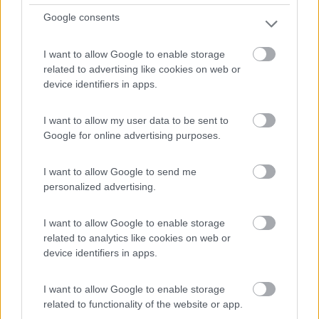
Google consents
04/02/2022 18:02
Manone60
I want to allow Google to enable storage
related to advertising like cookies on web or
Area di sosta molto ben tenuta, con bagni e docce
device identifiers in apps.
pulitissimi.Gestori cordiali e gentili, molto
disponibili. Io la consiglio vivamente.
I want to allow my user data to be sent to
Google for online advertising purposes.
Accoglienza
Pulizia
Servizi
I want to allow Google to send me
23/01/2022 14:13
personalized advertising.
acino2
I want to allow Google to enable storage
Posto incantevole. Vicino all'imbarco per le isole.
related to analytics like cookies on web or
Borgata meravigliosa, rilassante e molto
device identifiers in apps.
particolare. Siamo stati due giorni e il titolare
posso definirla persona squisitissima e disponibile
I want to allow Google to enable storage
sempre. Facendo diverse telefonate mi ha dato la
related to functionality of the website or app.
possibilità di acquistare una bombola di gas da 10