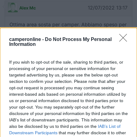
12/07/2022 13:17
Alex Mc
Ottima area sosta per camper. Abbiamo speso per
1 camper, 2 adulti e un bambino, 24 euro al giorno.
Consiglio una macchinetta bar con bevande per la
camperonline -
Do Not Process My Personal
Information
sera.
Prezzo
Punto ristoro
If you wish to opt-out of the sale, sharing to third parties, or
processing of your personal or sensitive information for
targeted advertising by us, please use the below opt-out
06/07/2022 0:39
section to confirm your selection. Please note that after your
Minghi
opt-out request is processed you may continue seeing
interest-based ads based on personal information utilized by
Buona area sosta, nessuna pecca. Piccolina e
us or personal information disclosed to third parties prior to
carina con tutto quello che serve. Peccato che con
your opt-out. You may separately opt-out of the further
un lago così sporco e quasi impraticabile abbia
disclosure of your personal information by third parties on the
reso vano o 2 gg di sosta che abbiamo fatto.
IAB’s list of downstream participants. This information may
also be disclosed by us to third parties on the
IAB’s List of
Downstream Participants
that may further disclose it to other
Caratteristiche
Posizione
Servizi