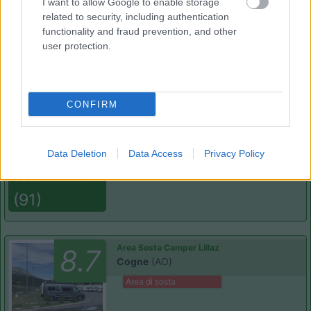
I want to allow Google to enable storage
related to security, including authentication
functionality and fraud prevention, and other
(6)
user protection.
Area Camper Revettaz - Cogne
8.6
CONFIRM
Cogne
(AO)
Area di sosta
Data Deletion
Data Access
Privacy Policy
(91)
Area Sosta Camper Lillaz
8.7
Cogne
(AO)
Area di sosta