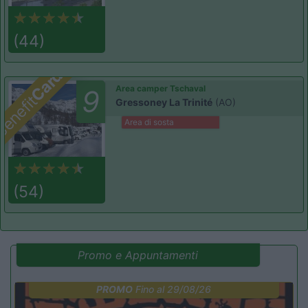
(44)
Card
Area camper Tschaval
9
enefit
Gressoney La Trinité
(AO)
Area di sosta
(54)
Promo e Appuntamenti
PROMO
Fino al 29/08/26