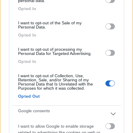
personal data.
alimentari nel paese e nei dintorni. Bisogna
grant or deny consent to Google and its third-party tags to
Opted In
spostarsi di 5-10km verso Aosta.
use your data for below specified purposes in below Google
consent section.
I want to opt-out of the Sale of my
Caratteristiche
Posizione
Servizi
Personal Data.
Opted In
28/07/2017 23:19
Damiano85
I want to opt-out of processing my
Personal Data for Targeted Advertising.
Carina, ottima per una piccola sosta vicino ai
Opted In
tavoli pic nic. Sconsiglio proseguire col camper
più su del camping a Bionaz.
I want to opt-out of Collection, Use,
Retention, Sale, and/or Sharing of my
Personal Data that Is Unrelated with the
Purposes for which it was collected.
Accessibilità
Caratteristiche
Posizione
Opted Out
01/11/2016 19:53
dns85
Google consents
I want to allow Google to enable storage
related to advertising like cookies on web or