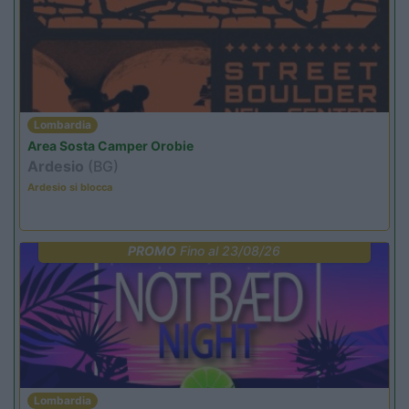
Lombardia
Area Sosta Camper Orobie
Ardesio
(BG)
Ardesio si blocca
PROMO
Fino al 23/08/26
Lombardia