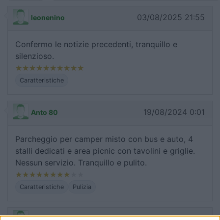
03/08/2025 21:55
leonenino
Confermo le notizie precedenti, tranquillo e
silenzioso.
Caratteristiche
19/08/2024 0:01
Anto 80
Parcheggio per camper misto con bus e auto, 4
stalli dedicati e area picnic con tavolini e griglie.
Nessun servizio. Tranquillo e pulito.
Caratteristiche
Pulizia
09/08/2019 8:54
PhotoClimber