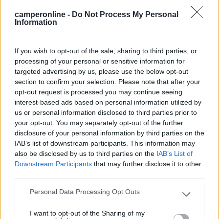
camperonline -
Do Not Process My Personal
Information
Parcheggio comodo se si è di passaggio, ma non
il massimo per soste "vacanza". Gli alimentari ci
sono, panetteria nelle vicinanze e diversi
If you wish to opt-out of the sale, sharing to third parties, or
alimentari entrando a Valpelline (circa 400m a
processing of your personal or sensitive information for
piedi).
targeted advertising by us, please use the below opt-out
section to confirm your selection. Please note that after your
opt-out request is processed you may continue seeing
Posizione
Punto ristoro
interest-based ads based on personal information utilized by
us or personal information disclosed to third parties prior to
your opt-out. You may separately opt-out of the further
26/08/2018 1:58
Banana C
disclosure of your personal information by third parties on the
IAB’s list of downstream participants. This information may
also be disclosed by us to third parties on the
IAB’s List of
Parcheggio per 3 camper (anche se in realtà ci
Downstream Participants
that may further disclose it to other
sono 5 stalli grandi) senza servizi. Posizione
third parties.
splendida, silenziosa, con un corso d'acqua alle
spalle che rilassa e concilia il sonno. A fianco del
Personal Data Processing Opt Outs
Please note that this website/app uses one or more Google
parcheggio bellissimo parco con tavoli e panchine.
services and may gather and store information including but
Note: nessun benzinaio e nessun negozio di
I want to opt-out of the Sharing of my
not limited to your visit or usage behaviour. You may click to