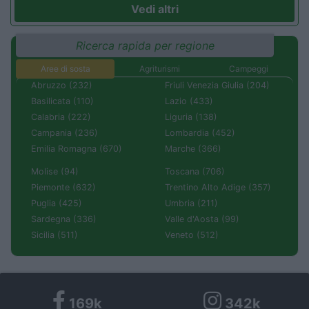
Vedi altri
Ricerca rapida per regione
Aree di sosta
Agriturismi
Campeggi
Abruzzo (232)
Friuli Venezia Giulia (204)
Basilicata (110)
Lazio (433)
Calabria (222)
Liguria (138)
Campania (236)
Lombardia (452)
Emilia Romagna (670)
Marche (366)
Molise (94)
Toscana (706)
Piemonte (632)
Trentino Alto Adige (357)
Puglia (425)
Umbria (211)
Sardegna (336)
Valle d'Aosta (99)
Sicilia (511)
Veneto (512)
169k
342k