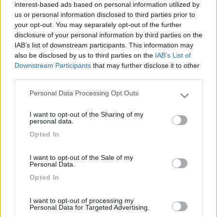
interest-based ads based on personal information utilized by
Punto ristoro
Punto vendita
Servizi
us or personal information disclosed to third parties prior to
your opt-out. You may separately opt-out of the further
disclosure of your personal information by third parties on the
21/12/2017 9:23
Fabieva
IAB’s list of downstream participants. This information may
also be disclosed by us to third parties on the
IAB’s List of
Downstream Participants
that may further disclose it to other
Ci siamo stati per il ponte dell'8 dicembre.
third parties.
Tranquillissimo, proprietari molto gentili e
Personal Data Processing Opt Outs
disponibili. Fermata autobus a 1 km con trasporto
Please note that this website/app uses one or more Google
da parte dei proprietari a qualsiasi ora. Veramente
services and may gather and store information including but
I want to opt-out of the Sharing of my
consigliato.
not limited to your visit or usage behaviour. You may click to
personal data.
grant or deny consent to Google and its third-party tags to
Opted In
use your data for below specified purposes in below Google
Accoglienza
Caratteristiche
Trasporti
consent section.
I want to opt-out of the Sale of my
Personal Data.
08/09/2017 0:44
amerigoperri
Opted In
Tutto ottimo. Tranquillo, salutare e con piscina
I want to opt-out of processing my
Personal Data for Targeted Advertising.
unica. Titolari disponibili. Da ripetere.