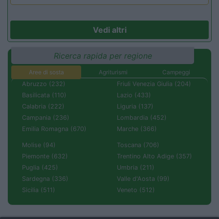
Vedi altri
Ricerca rapida per regione
Aree di sosta
Agriturismi
Campeggi
Abruzzo (232)
Friuli Venezia Giulia (204)
Basilicata (110)
Lazio (433)
Calabria (222)
Liguria (137)
Campania (236)
Lombardia (452)
Emilia Romagna (670)
Marche (366)
Molise (94)
Toscana (706)
Piemonte (632)
Trentino Alto Adige (357)
Puglia (425)
Umbria (211)
Sardegna (336)
Valle d'Aosta (99)
Sicilia (511)
Veneto (512)