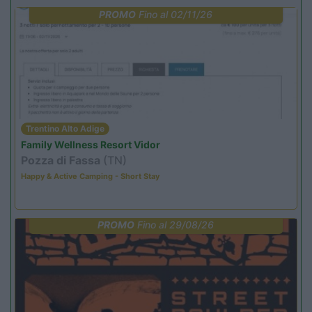
PROMO
Fino al 02/11/26
Trentino Alto Adige
Family Wellness Resort Vidor
Pozza di Fassa
(TN)
Happy & Active Camping - Short Stay
PROMO
Fino al 29/08/26