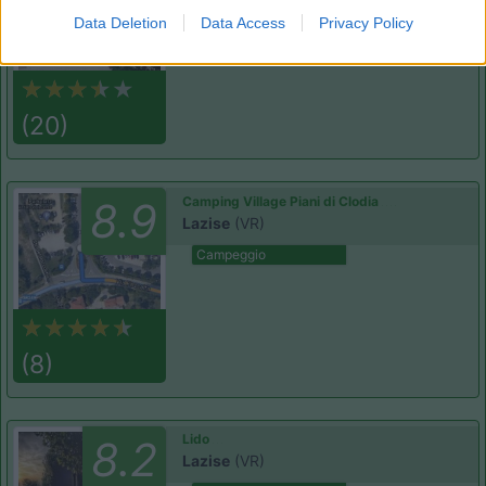
Campeggio
Data Deletion
Data Access
Privacy Policy
(20)
Camping Village Piani di Clodia
8.9
Lazise
(VR)
Campeggio
(8)
Lido
8.2
Lazise
(VR)