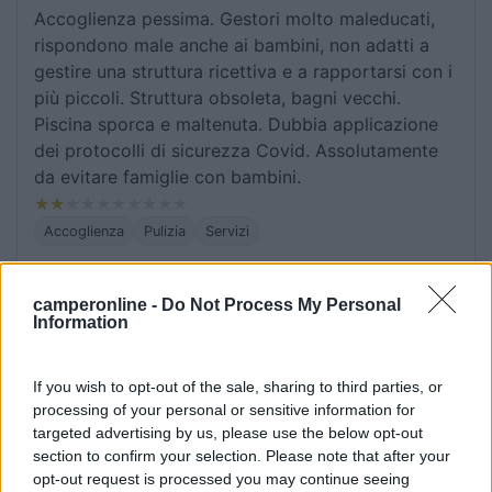
Accoglienza pessima. Gestori molto maleducati,
rispondono male anche ai bambini, non adatti a
gestire una struttura ricettiva e a rapportarsi con i
più piccoli. Struttura obsoleta, bagni vecchi.
Piscina sporca e maltenuta. Dubbia applicazione
dei protocolli di sicurezza Covid. Assolutamente
da evitare famiglie con bambini.
Accoglienza
Pulizia
Servizi
09/08/2018 19:53
Msabadin78
camperonline -
Do Not Process My Personal
Information
Agricampeggio confortevole, 10 ampie piazzole
con elettricità 6A. Blocco bagni funzionali, con
If you wish to opt-out of the sale, sharing to third parties, or
processing of your personal or sensitive information for
doccia, lavatoi, lavatrice e forno a microonde a
targeted advertising by us, please use the below opt-out
disposizione. Prodotti tipici della zona e ottima
section to confirm your selection. Please note that after your
cucina.
opt-out request is processed you may continue seeing