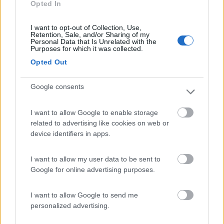
Opted In
Accoglienza
Caratteristiche
Servizi
I want to opt-out of Collection, Use,
Retention, Sale, and/or Sharing of my
Personal Data that Is Unrelated with the
Purposes for which it was collected.
10/05/2017 19:15
mauro gava
Opted Out
Google consents
Accoglienza
Caratteristiche
Servizi
I want to allow Google to enable storage
04/01/2014 19:40
related to advertising like cookies on web or
Dobbo
device identifiers in apps.
Non lo consiglio per periodi invernali
I want to allow my user data to be sent to
Google for online advertising purposes.
Accessibilità
I want to allow Google to send me
personalized advertising.
08/11/2012 17:10
bicia78