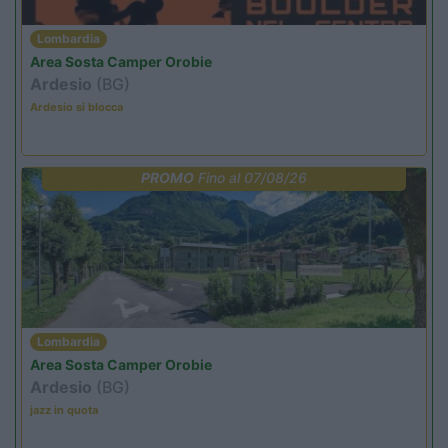
Lombardia
Area Sosta Camper Orobie
Ardesio
(BG)
Ardesio si blocca
PROMO
Fino al 07/08/26
Lombardia
Area Sosta Camper Orobie
Ardesio
(BG)
jazz in quota