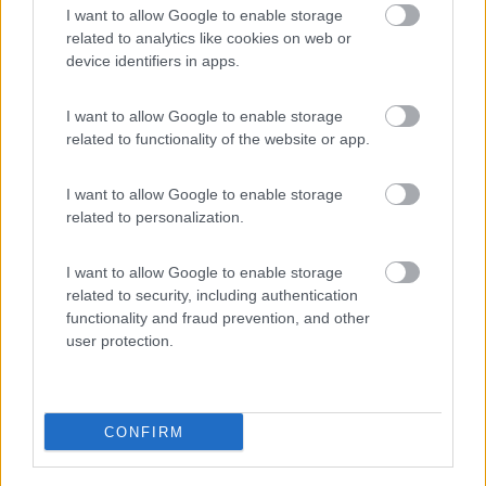
I want to allow Google to enable storage
related to analytics like cookies on web or
Accessibilità
device identifiers in apps.
I want to allow Google to enable storage
Segnalati nei dintorni
related to functionality of the website or app.
I want to allow Google to enable storage
Area parcheggio Parco Termale del Garda
8.1
related to personalization.
Colà di Lazise
(VR)
Area di sosta
I want to allow Google to enable storage
related to security, including authentication
functionality and fraud prevention, and other
user protection.
(48)
CONFIRM
Camping Amici di Lazise
7.2
Lazise
(VR)