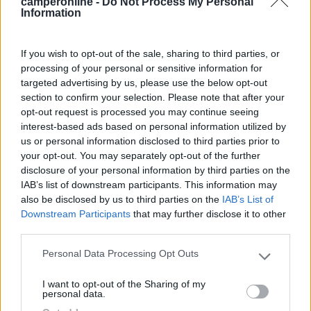
camperonline -
Do Not Process My Personal
Information
Seleziona gli argomenti per leggere le recensioni:
If you wish to opt-out of the sale, sharing to third parties, or
Posizione (3)
Servizi (2)
Caratteristiche (2)
Prezzo (1)
processing of your personal or sensitive information for
Accoglienza (1)
Punto vendita (1)
targeted advertising by us, please use the below opt-out
section to confirm your selection. Please note that after your
Mostra tutto
opt-out request is processed you may continue seeing
interest-based ads based on personal information utilized by
24/08/2024 22:16
mamodj
us or personal information disclosed to third parties prior to
your opt-out. You may separately opt-out of the further
disclosure of your personal information by third parties on the
Bellissimo posto, abbastanza vicino al centro,
IAB’s list of downstream participants. This information may
unico neo è che purtroppo è un po’ troppo caro.
also be disclosed by us to third parties on the
IAB’s List of
Vi sono stato verso fine agosto e piazzole senza
Downstream Participants
that may further disclose it to other
sevizi (bagni e lavelli), quindi doccia nel proprio
third parties.
camper, 60 euro a notte; nella zona vip, con
Personal Data Processing Opt Outs
servizi personali, siamo sui 90 euro a notte...
Please note that this website/app uses one or more Google
services and may gather and store information including but
I want to opt-out of the Sharing of my
not limited to your visit or usage behaviour. You may click to
Posizione
Prezzo
Servizi
personal data.
grant or deny consent to Google and its third-party tags to