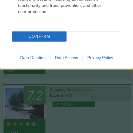
(2)
functionality and fraud prevention, and other
user protection.
Camping Village Piani di Clodia
8.9
Lazise
(VR)
CONFIRM
Campeggio
Data Deletion
Data Access
Privacy Policy
(8)
Camping Amici di Lazise
7.2
Lazise
(VR)
Campeggio