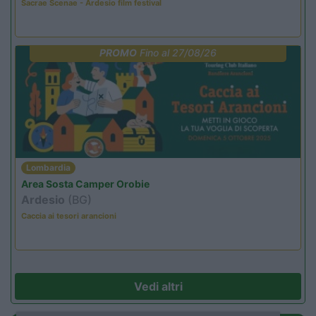
Sacrae Scenae - Ardesio film festival
PROMO
Fino al 27/08/26
Lombardia
Area Sosta Camper Orobie
Ardesio
(BG)
Caccia ai tesori arancioni
Vedi altri