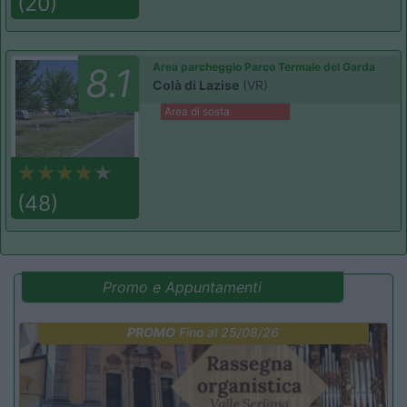
(20)
Area parcheggio Parco Termale del Garda
8.1
Colà di Lazise
(VR)
Area di sosta
(48)
Promo e Appuntamenti
PROMO
Fino al 25/08/26