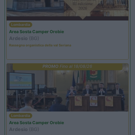
Lombardia
Area Sosta Camper Orobie
Ardesio
(BG)
Rassegna organistica della val Seriana
PROMO
Fino al 18/08/26
Lombardia
Area Sosta Camper Orobie
Ardesio
(BG)