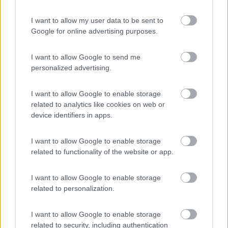
23/09/2019 18:59
Charlyx61
I want to allow my user data to be sent to
Google for online advertising purposes.
Ottimo agricampeggio sulle rive dell'Adige
vicinissimo al centro di Verona, si può
I want to allow Google to send me
tranquillamente andare in centro a piedi.
personalized advertising.
Silenzioso e tranquillo, gestori educati e cordiali,
lo consiglio vivamente!
I want to allow Google to enable storage
related to analytics like cookies on web or
Accoglienza
Caratteristiche
Posizione
device identifiers in apps.
I want to allow Google to enable storage
13/05/2019 12:58
milena0580
related to functionality of the website or app.
Ottimo per visitare Verona, raggiungibile anche a
I want to allow Google to enable storage
piedi in meno di 30 minuti. Gestori cordiali e
related to personalization.
disponibili. Struttura graziosa e ben tenuta.
I want to allow Google to enable storage
Accoglienza
Posizione
Pulizia
related to security, including authentication