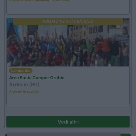
PROMO
Fino al 09/08/26
Lombardia
Area Sosta Camper Orobie
Ardesio
(BG)
Ardesio in scatola
Vedi altri