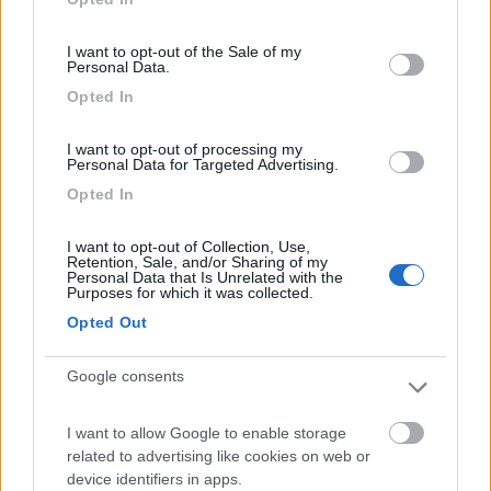
use your data for below specified purposes in below Google
consent section.
Io ci avrei anche soggiornato, ma solo per aver
I want to opt-out of the Sale of my
chiesto informazioni per prenotare mi hanno
Personal Data.
risposto con una tale scortesia che ho lasciato
Opted In
perdere.
I want to opt-out of processing my
Personal Data for Targeted Advertising.
Accoglienza
Opted In
10/02/2020 22:37
Al Vacjo
I want to opt-out of Collection, Use,
Retention, Sale, and/or Sharing of my
Personal Data that Is Unrelated with the
Purposes for which it was collected.
Ottima soluzione per visitare Verona, essendo
Opted Out
molto vicino al centro. È obbligatoria la
prenotazione. Ci tornerò sicuramente. Ve la
Google consents
consiglio.
I want to allow Google to enable storage
Accessibilità
Posizione
related to advertising like cookies on web or
device identifiers in apps.