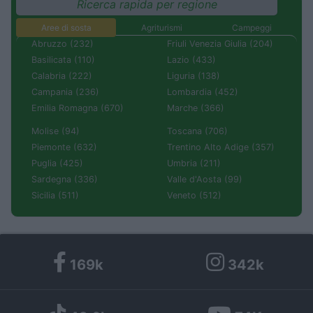
Ricerca rapida per regione
Aree di sosta
Agriturismi
Campeggi
Abruzzo (232)
Friuli Venezia Giulia (204)
Basilicata (110)
Lazio (433)
Calabria (222)
Liguria (138)
Campania (236)
Lombardia (452)
Emilia Romagna (670)
Marche (366)
Molise (94)
Toscana (706)
Piemonte (632)
Trentino Alto Adige (357)
Puglia (425)
Umbria (211)
Sardegna (336)
Valle d'Aosta (99)
Sicilia (511)
Veneto (512)
169k
342k