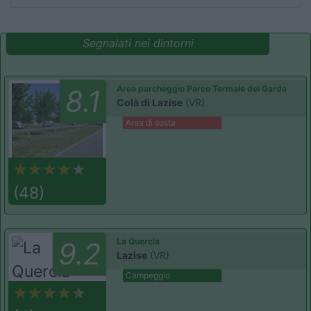
Segnalati nei dintorni
Area parcheggio Parco Termale del Garda
8.1
Colà di Lazise
(VR)
Area di sosta
(48)
La Quercia
9.2
Lazise
(VR)
Campeggio