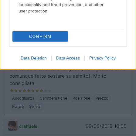
functionality and fraud prevention, and other
user protection.
10/05/2019 19:12
maomig
Bell'agricampeggio a 2 passi dal centro di Verona.
CONFIRM
Gestore molto cortese, disponibile ed efficiente,
tutti i servizi a disposizione. Prezzi non
economicissimi ma si paga per quello che si
Data Deletion
Data Access
Privacy Policy
ottiene. Da migliorare forse il fondo delle piazzole
che tende a diventare fangoso (ma il gestore ci ha
comunque fatto sostare su asfalto). Molto
consigliata.
Accoglienza
Caratteristiche
Posizione
Prezzo
Pulizia
Servizi
09/05/2019 10:05
craffaele