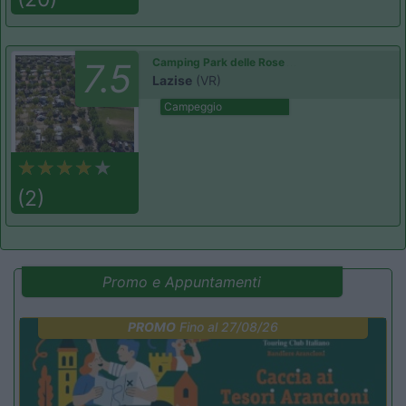
Camping Park delle Rose
7.5
Lazise
(VR)
Campeggio
(2)
Promo e Appuntamenti
PROMO
Fino al 27/08/26