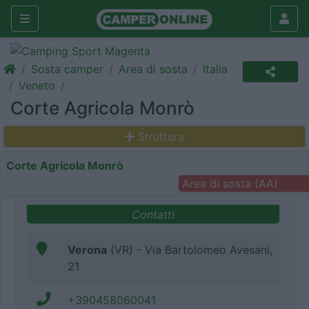
Sosta camper
Area di sosta
Italia
Veneto
Corte Agricola Monrò
Struttura
Corte Agricola Monrò
Area di sosta (AA)
Contatti
Verona
(VR) - Via Bartolomeo Avesani,
21
+390458060041