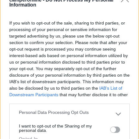
20 minuti a piedi dall'Arena. Servizi igienici
Information
pulitissimi. Facile da raggiungere dall'uscita
dell'autostrada. Costo corretto per ciò che offre.
If you wish to opt-out of the sale, sharing to third parties, or
Consiglio vivamente per visita alla città.
processing of your personal or sensitive information for
targeted advertising by us, please use the below opt-out
Accessibilità
Posizione
Prezzo
Pulizia
Servizi
section to confirm your selection. Please note that after your
opt-out request is processed you may continue seeing
interest-based ads based on personal information utilized by
09/09/2021 8:20
Suzi
us or personal information disclosed to third parties prior to
your opt-out. You may separately opt-out of the further
disclosure of your personal information by third parties on the
Bel posto per visitare Verona! Tranquillo, però
IAB’s list of downstream participants. This information may
vicino al centro. Piazzole ampie e pulite. Servizi
also be disclosed by us to third parties on the
IAB’s List of
sanitari curate e pulite. Bisogna fare una
Downstream Participants
that may further disclose it to other
prenotazione. Io lo consiglio!
third parties.
Personal Data Processing Opt Outs
Caratteristiche
Posizione
Pulizia
Servizi
Please note that this website/app uses one or more Google
services and may gather and store information including but
I want to opt-out of the Sharing of my
not limited to your visit or usage behaviour. You may click to
personal data.
06/09/2021 23:35
guiduc
grant or deny consent to Google and its third-party tags to
Opted In