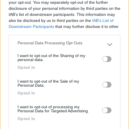
your opt-out. You may separately opt-out of the further
internamente dall'erba, la zona C/S liberata da
disclosure of your personal information by third parties on the
veicoli residenti che ne impediscono lo scarico
IAB’s list of downstream participants. This information may
diretto delle grigie. Ci sono 4 stalli ma secondo
also be disclosed by us to third parties on the
IAB’s List of
me potrebbero starcene almeno altri due o più (le
Downstream Participants
that may further disclose it to other
prese di corrente sono 8!). Illuminazione non
third parties.
funzionante. In compenso c'è copertura wifi, Wind
Personal Data Processing Opt Outs
e Tim prendono discretamente. Peccato perché il
Please note that this website/app uses one or more Google
contesto stupendo castello e grotta azzurra
services and may gather and store information including but
I want to opt-out of the Sharing of my
not limited to your visit or usage behaviour. You may click to
(entrambi da visitare assolutamente)
personal data.
grant or deny consent to Google and its third-party tags to
meriterebbero un'area di sosta alla loro altezza.
Opted In
use your data for below specified purposes in below Google
consent section.
Accessibilità
Caratteristiche
Posizione
Prezzo
I want to opt-out of the Sale of my
Personal Data.
Pulizia
Servizi
Opted In
28/05/2022 13:23
Al Vacjo
I want to opt-out of processing my
Personal Data for Targeted Advertising.
Opted In
Appena arrivati.. l'area è piccolina ma comoda per
visitare il castello e la Grotta Azzurra. Per 10 € a