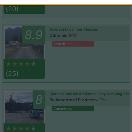
(20)
Area sosta camper Cimolais
8.9
Cimolais
(PN)
Area di sosta
(25)
Club del Sole Val di Fiemme Easy Camping Villa
8
Bellamonte di Predazzo
(TN)
Campeggio