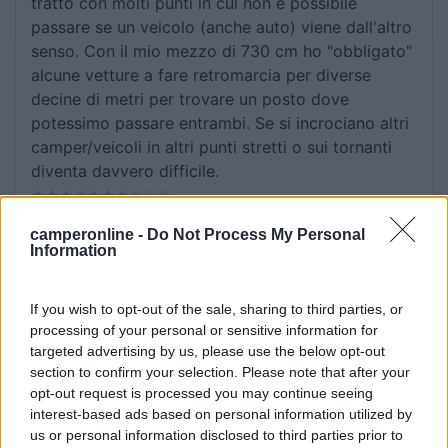
tratto con molti punti in cui non è possibile
passare se un veicolo (anche auto) viene dall'altro
senso. Con il mio mezzo di 730 cm ho "obbligato"
alcune vetture a fare retromarcia per diverse
decine di metri per trovare un posto dove
potessimo passare entrambi. Se si incrociano altri
camper/veicoli in altri punti stretti o sui tornanti
diventa davvero difficile.
Accessibilità
Posizione
Prezzo
Servizi
camperonline -
Do Not Process My Personal
Information
23/08/2024 17:38
Maghe64
If you wish to opt-out of the sale, sharing to third parties, or
processing of your personal or sensitive information for
Abbastanza ripido l'ultimo tratto ma comunque ci
targeted advertising by us, please use the below opt-out
si arriva anche con un 8 metri. Gabella di 5 euro
section to confirm your selection. Please note that after your
per la sosta diurna e 10 euro se ci si ferma la
opt-out request is processed you may continue seeing
notte. L'area andrebbe un po' sistemata, gli alberi
interest-based ads based on personal information utilized by
potati, le colonnine sono traballanti ed infestate
us or personal information disclosed to third parties prior to