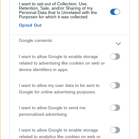
I want to opt-out of Collection, Use,
notte c'è tutto l'essenziale, come corrente e
Retention, Sale, and/or Sharing of my
Personal Data that Is Unrelated with the
acqua.Peccato che la zona carico/scarico non è
Purposes for which it was collected.
molto pulita; ma probabilmente anche per colpa
Opted Out
delle persone maleducate che non rispettano le
regole.Comunque, a parte la strada ripida e con
Google consents
qualche tornante - ma fattibile per camper non
superiori ai 7 metri, è comoda per sostare.
I want to allow Google to enable storage
related to advertising like cookies on web or
Accessibilità
Posizione
Prezzo
Pulizia
Servizi
device identifiers in apps.
I want to allow my user data to be sent to
30/04/2020 12:39
Luigi52
Google for online advertising purposes.
Buon posto, molto suggestivo, molto bello il
I want to allow Google to send me
castello.
personalized advertising.
Posizione
I want to allow Google to enable storage
related to analytics like cookies on web or