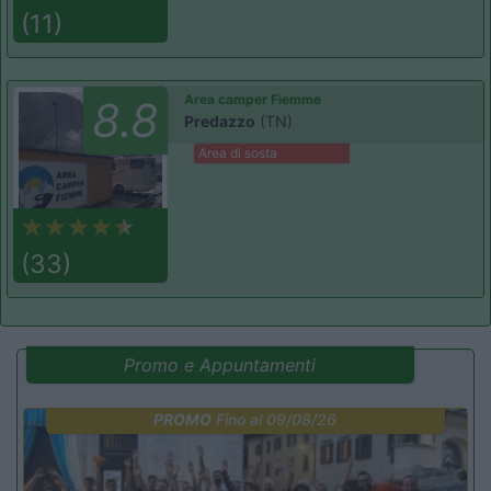
(11)
Area camper Fiemme
8.8
Predazzo
(TN)
Area di sosta
(33)
Promo e Appuntamenti
PROMO
Fino al 09/08/26