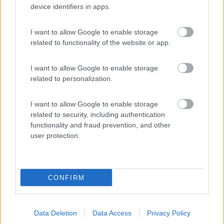
device identifiers in apps.
Segnalati nei dintorni
I want to allow Google to enable storage
related to functionality of the website or app.
Lago Arsie Camping Village
9
Arsiè
(BL)
I want to allow Google to enable storage
related to personalization.
Campeggio
I want to allow Google to enable storage
related to security, including authentication
functionality and fraud prevention, and other
(4)
user protection.
Area Sosta Camper Malga Ces
9.5
Primiero San Martino di Castrozza
(TN)
CONFIRM
Area di sosta
Data Deletion
Data Access
Privacy Policy