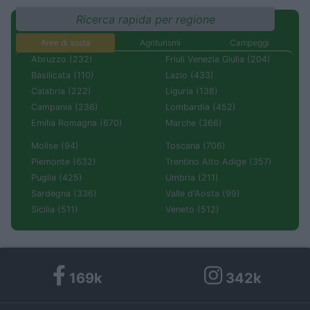
Ricerca rapida per regione
Aree di sosta
Agriturismi
Campeggi
Abruzzo (232)
Friuli Venezia Giulia (204)
Basilicata (110)
Lazio (433)
Calabria (222)
Liguria (138)
Campania (236)
Lombardia (452)
Emilia Romagna (670)
Marche (366)
Molise (94)
Toscana (706)
Piemonte (632)
Trentino Alto Adige (357)
Puglia (425)
Umbria (211)
Sardegna (336)
Valle d'Aosta (99)
Sicilia (511)
Veneto (512)
169k
342k