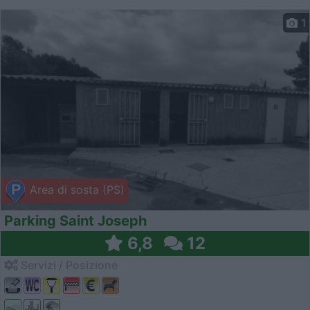
1
Area di sosta (PS)
Parking Saint Joseph
6,8
12
Servizi / Posizione