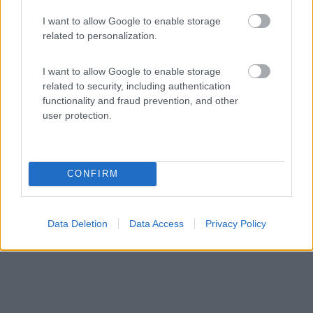
8
1
I want to allow Google to enable storage
Servizi / Posizione
related to personalization.
I want to allow Google to enable storage
related to security, including authentication
A 5 minuti a piedi dal paese e dai commerci, punto sosta
functionality and fraud prevention, and other
...
user protection.
Saint-Michel-l'Observatoire - 32.7km
D5 Chem. du Moulin a Vent
CONFIRM
Data Deletion
Data Access
Privacy Policy