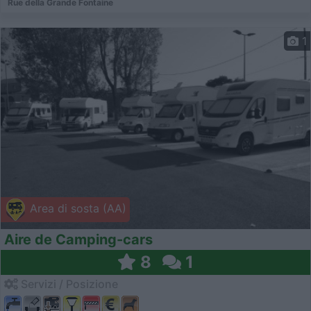
Rue della Grande Fontaine
1
Area di sosta (AA)
Aire de Camping-cars
8
1
Servizi / Posizione