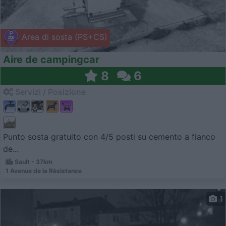
Area di sosta (PS+CS)
Aire de campingcar
8
6
Servizi / Posizione
Punto sosta gratuito con 4/5 posti su cemento a fianco
de...
Sault - 37km
1 Avenue de la Rèsistance
1