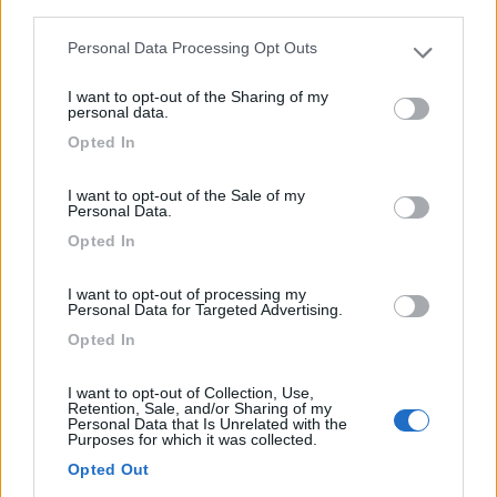
third parties.
Personal Data Processing Opt Outs
1
Please note that this website/app uses one or more Google
services and may gather and store information including but
I want to opt-out of the Sharing of my
not limited to your visit or usage behaviour. You may click to
personal data.
grant or deny consent to Google and its third-party tags to
Opted In
use your data for below specified purposes in below Google
consent section.
I want to opt-out of the Sale of my
Personal Data.
Opted In
I want to opt-out of processing my
Personal Data for Targeted Advertising.
Area di sosta (PS+CS)
Opted In
St Paul les Durance aire camping-cars
I want to opt-out of Collection, Use,
10
1
Retention, Sale, and/or Sharing of my
Personal Data that Is Unrelated with the
Servizi / Posizione
Purposes for which it was collected.
Opted Out