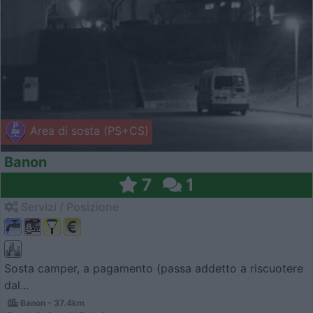
Area di sosta (PS+CS)
Banon
7
1
Servizi / Posizione
Sosta camper, a pagamento (passa addetto a riscuotere
dal...
Banon - 37.4km