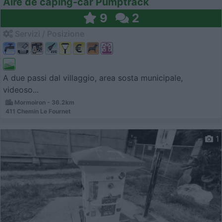
Aire de caping-car Pumptrack
9
2
Servizi / Posizione
A due passi dal villaggio, area sosta municipale,
videoso...
Mormoiron - 36.2km
411 Chemin Le Fournet
1