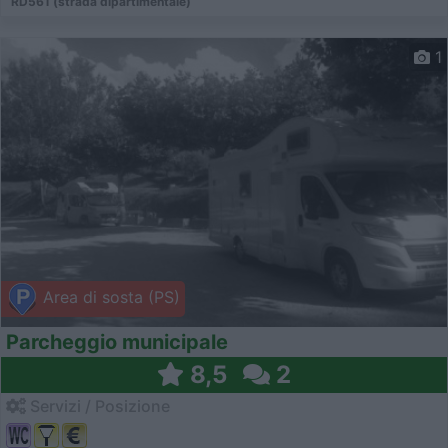
RD561 (strada dipartimentale)
1
Area di sosta (PS)
Parcheggio municipale
8,5
2
Servizi / Posizione