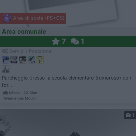
Area di sosta (PS+CS)
Area comunale
7
1
Servizi / Posizione
Parcheggio presso la scuola elementare (rumoroso) con
for...
Sénas - 22.8km
Avenue des Moulin
1