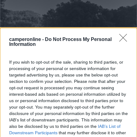
camperonline -
Do Not Process My Personal
Information
Area di sosta (AA)
If you wish to opt-out of the sale, sharing to third parties, or
Aire Camping-Car Park
processing of your personal or sensitive information for
6
7
targeted advertising by us, please use the below opt-out
section to confirm your selection. Please note that after your
Servizi / Posizione
opt-out request is processed you may continue seeing
interest-based ads based on personal information utilized by
us or personal information disclosed to third parties prior to
your opt-out. You may separately opt-out of the further
A 500 m dal paese area camper del circuito Camping-
disclosure of your personal information by third parties on the
IAB’s list of downstream participants. This information may
Car Pa...
also be disclosed by us to third parties on the
IAB’s List of
Fontaine-de-Vaucluse - 25.8km
Downstream Participants
that may further disclose it to other
Route de Cavaillon